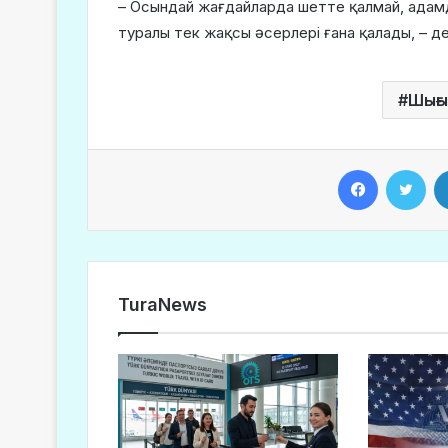
– Осындай жағдайларда шетте қалмай, адамд
туралы тек жақсы әсерлері ғана қалады, – д
Шығы
Facebook
Twitter
TuraNews