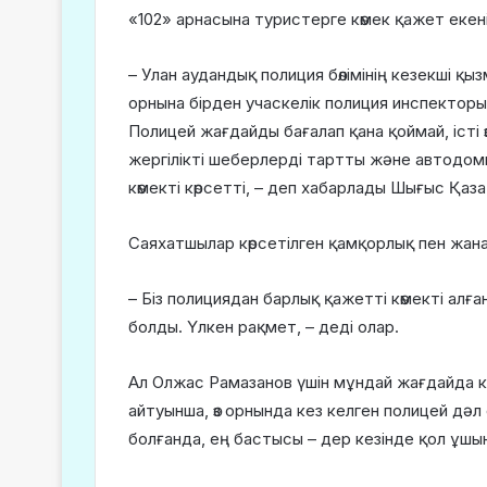
«102» арнасына туристерге көмек қажет екен
– Улан аудандық полиция бөлімінің кезекші қ
орнына бірден учаскелік полиция инспекторы
Полицей жағдайды бағалап қана қоймай, істі
жергілікті шеберлерді тартты және автодом
көмекті көрсетті, – деп хабарлады Шығыс Қа
Саяхатшылар көрсетілген қамқорлық пен жана
– Біз полициядан барлық қажетті көмекті алға
болды. Үлкен рақмет, – деді олар.
Ал Олжас Рамазанов үшін мұндай жағдайда көме
айтуынша, өз орнында кез келген полицей дәл
болғанда, ең бастысы – дер кезінде қол ұшын