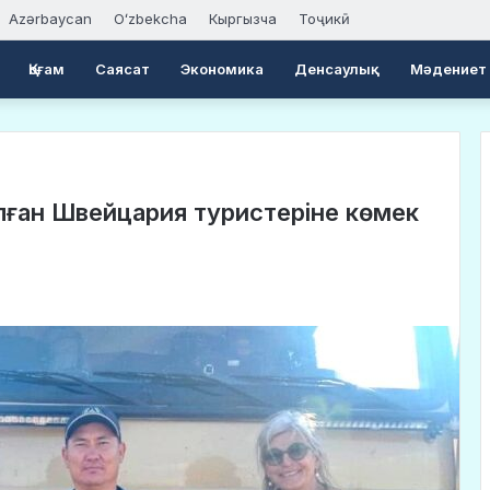
Azərbaycan
Oʻzbekcha
Кыргызча
Тоҷикӣ
Қоғам
Саясат
Экономика
Денсаулық
Мәдениет
лған Швейцария туристеріне көмек