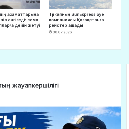
дің азаматтарына
Түркияның SunExpress әуе
піл енгізеді: сома
компаниясы Қазақстанға
лларға дейін жетуі
рейстер ашады
30.07.2026