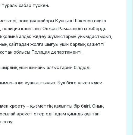
і туралы хабар түскен.
ызметкері, полиция майоры Қуаныш Шәкенов оқиға
, полиция капитаны Олжас Рамазановты жіберді.
 өз қолына алды: жөндеу жұмыстарын ұйымдастырып,
ның қайтадан жолға шығуы үшін барлық қажетті
зақстан облысы Полиция департаменті.
шырлық үшін шынайы алғыстарын білдірді.
нымызға өте қуаныштымыз. Бұл бізге үлкен көмек
к көрсету – қызметтің қалыпты бір бөлігі. Оның
 осылай әрекет етер еді: адам қиындыққа тап
 созу.