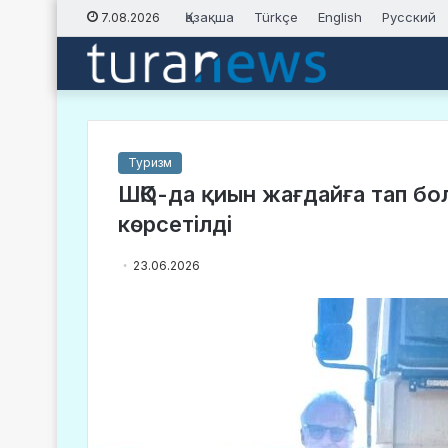
Қазақша
Türkçe
English
Русский
7.08.2026
Туризм
ШҚО-да қиын жағдайға тап бо
көрсетілді
23.06.2026