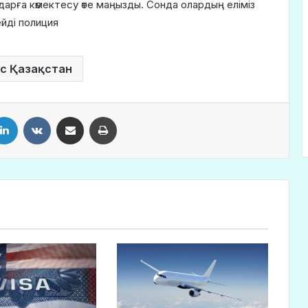
арға көмектесу өте маңызды. Сонда олардың еліміз
ейді полиция
с Қазақстан
LinkedIn
VKontakte
Share via Email
Print