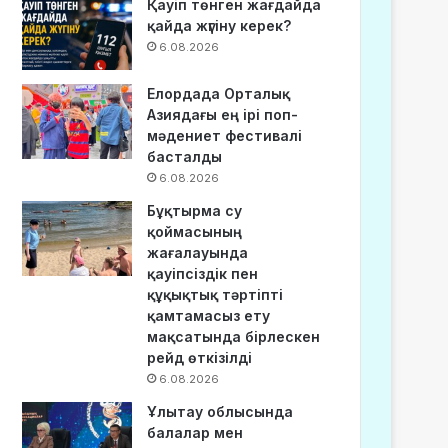
Қауіп төнген жағдайда
қайда жүгіну керек?
6.08.2026
Елордада Орталық
Азиядағы ең ірі поп-
мәдениет фестивалі
басталды
6.08.2026
Бұқтырма су
қоймасының
жағалауында
қауіпсіздік пен
құқықтық тәртіпті
қамтамасыз ету
мақсатында бірлескен
рейд өткізілді
6.08.2026
Ұлытау облысында
балалар мен