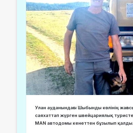
Улан ауданындағы Шыбынды көлінің жағас
саяхаттап жүрген швейцариялық турист
MAN автодомы кенеттен бұзылып қалды