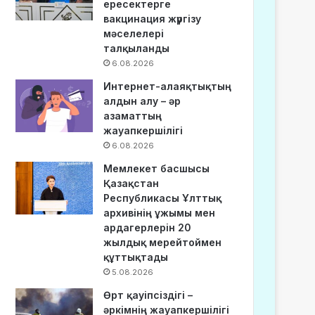
ересектерге
вакцинация жүргізу
мәселелері
талқыланды
6.08.2026
Интернет-алаяқтықтың
алдын алу – әр
азаматтың
жауапкершілігі
6.08.2026
Мемлекет басшысы
Қазақстан
Республикасы Ұлттық
архивінің ұжымы мен
ардагерлерін 20
жылдық мерейтоймен
құттықтады
5.08.2026
Өрт қауіпсіздігі –
әркімнің жауапкершілігі