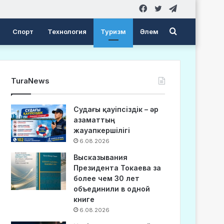
Facebook
Twitter
Telegram
Search
Спорт
Технология
Туризм
Әлем
for
TuraNews
Судағы қауіпсіздік – әр
азаматтың
жауапкершілігі
6.08.2026
Высказывания
Президента Токаева за
более чем 30 лет
объединили в одной
книге
6.08.2026