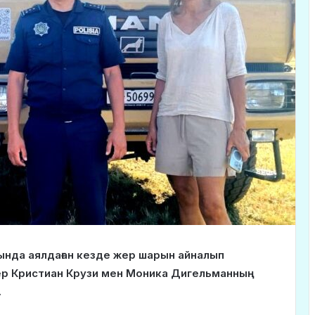
ында аялдаған кезде жер шарын айналып
ер Кристиан Крузи мен Моника Дигельманның
.