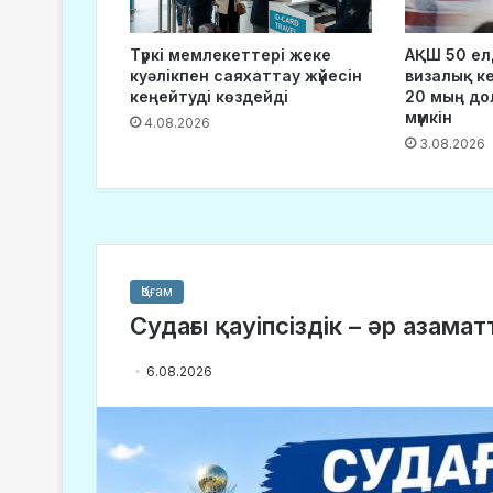
Түркі мемлекеттері жеке
АҚШ 50 ел
куәлікпен саяхаттау жүйесін
визалық ке
кеңейтуді көздейді
20 мың до
мүмкін
4.08.2026
3.08.2026