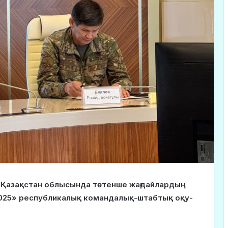
ыс Қазақстан облысында төтенше жағдайлардың
025» республикалық командалық-штабтық оқу-