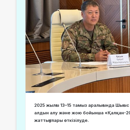
2025 жылғы 13–15 тамыз аралығында Шығ
алдын алу және жою бойынша «Қалқан-2
жаттығулары өткізілуде.