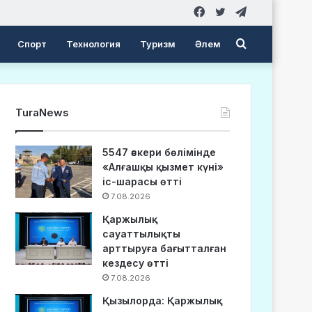
Facebook
Twitter
Telegram
Search
Спорт
Технология
Туризм
Әлем
for
TuraNews
5547 әскери бөлімінде
«Алғашқы қызмет күні»
іс-шарасы өтті
7.08.2026
Қаржылық
сауаттылықты
арттыруға бағытталған
кездесу өтті
7.08.2026
Қызылорда: Қаржылық