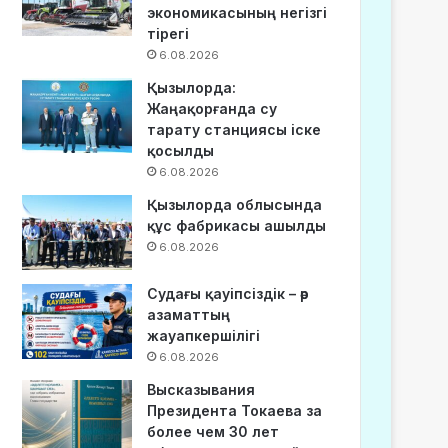
экономикасының негізгі
тірегі
6.08.2026
Қызылорда:
Жаңақорғанда су
тарату станциясы іске
қосылды
6.08.2026
Қызылорда облысында
құс фабрикасы ашылды
6.08.2026
Судағы қауіпсіздік – әр
азаматтың
жауапкершілігі
6.08.2026
Высказывания
Президента Токаева за
более чем 30 лет