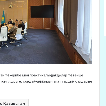
ған тәжірибе мен практикалық дағдылар төтенше
жетілдіруге, сондай-ақ ықтимал апаттардың салдарын
с Қазақстан