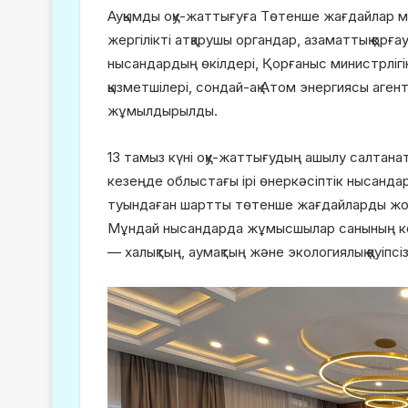
Ауқымды оқу-жаттығуға Төтенше жағдайлар мин
жергілікті атқарушы органдар, азаматтық қорғау
нысандардың өкілдері, Қорғаныс министрлігін
қызметшілері, сондай-ақ Атом энергиясы аге
жұмылдырылды.
13 тамыз күні оқу-жаттығудың ашылу салтанат
кезеңде облыстағы ірі өнеркәсіптік нысанда
туындаған шартты төтенше жағдайларды жою 
Мұндай нысандарда жұмысшылар санының көпті
— халықтың, аумақтың және экологиялық қауіпсі