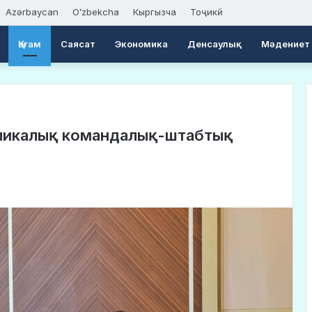
Azərbaycan
Oʻzbekcha
Кыргызча
Тоҷикӣ
Қоғам
Саясат
Экономика
Денсаулық
Мәдениет
бликалық командалық-штабтық