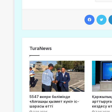
Facebook
Twitter
TuraNews
5547 әскери бөлімінде
Қаржылық
«Алғашқы қызмет күні» іс-
арттыруға
шарасы өтті
кездесу өт