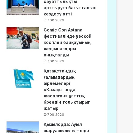
сауаттылықты
арттыруға бағытталған
кездесу өтті
7.08.2026
Comic Con Astana
фестивалінде әуесқой
косплей байқауының
жеңімпаздары
анықталды
7.08.2026
Қазақстандық
ғалымдардың
әзірлемелері
«Қазақстанда
жасалған» ұлттық
брендін толықтырып
жатыр
7.08.2026
Қызылорда: Ауыл
шаруашылығы – өңір