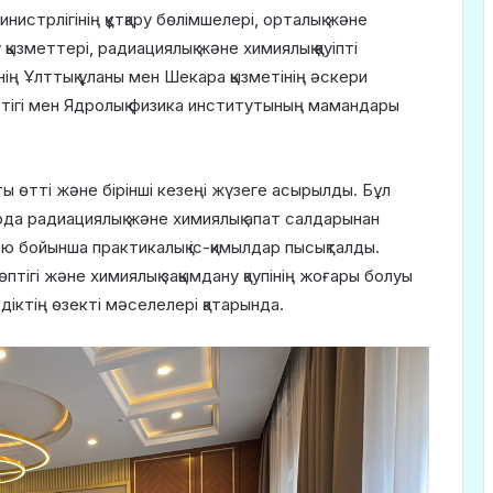
истрлігінің құтқару бөлімшелері, орталық және
 қызметтері, радиациялық және химиялық қауіпті
ің Ұлттық ұланы мен Шекара қызметінің әскери
нттігі мен Ядролық физика институтының мамандары
ы өтті және бірінші кезеңі жүзеге асырылды. Бұл
рда радиациялық және химиялық апат салдарынан
бойынша практикалық іс-қимылдар пысықталды.
гі және химиялық зақымдану қаупінің жоғары болуы
здіктің өзекті мәселелері қатарында.