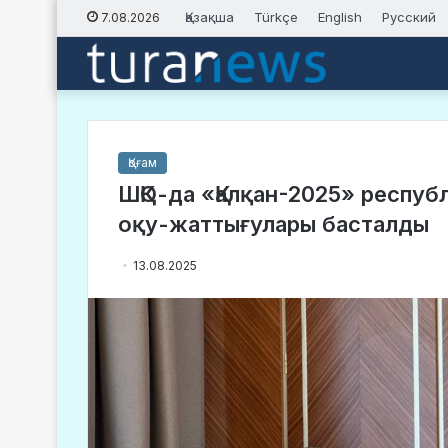
Қазақша
Türkçe
English
Русский
7.08.2026
Қоғам
ШҚО-да «Қалқан-2025» респу
оқу-жаттығулары басталды
13.08.2025