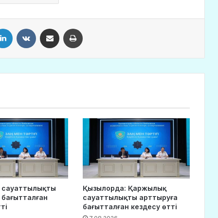
LinkedIn
VKontakte
Share via Email
Print
 сауаттылықты
Қызылорда: Қаржылық
 бағытталған
сауаттылықты арттыруға
ті
бағытталған кездесу өтті