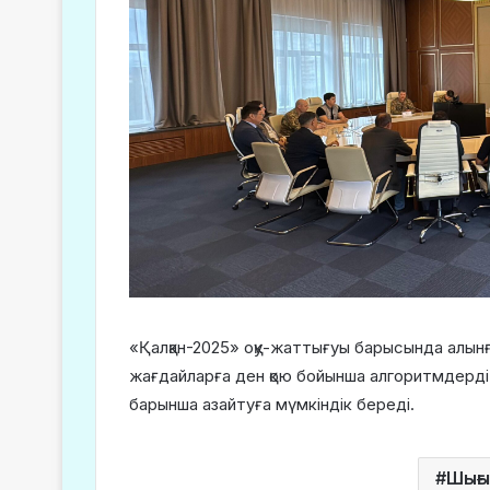
«Қалқан-2025» оқу-жаттығуы барысында алын
жағдайларға ден қою бойынша алгоритмдерді 
барынша азайтуға мүмкіндік береді.
Шығы