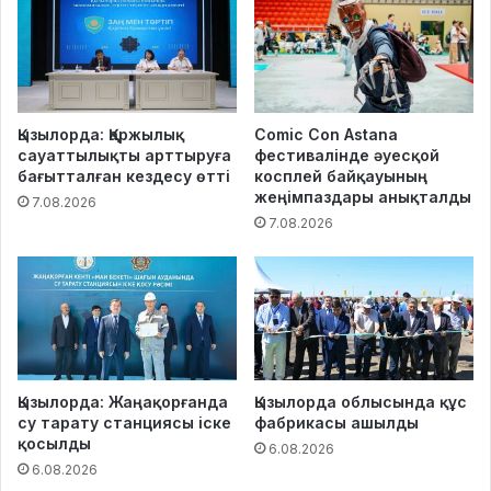
Қызылорда: Қаржылық
Comic Con Astana
сауаттылықты арттыруға
фестивалінде әуесқой
бағытталған кездесу өтті
косплей байқауының
жеңімпаздары анықталды
7.08.2026
7.08.2026
Қызылорда: Жаңақорғанда
Қызылорда облысында құс
су тарату станциясы іске
фабрикасы ашылды
қосылды
6.08.2026
6.08.2026