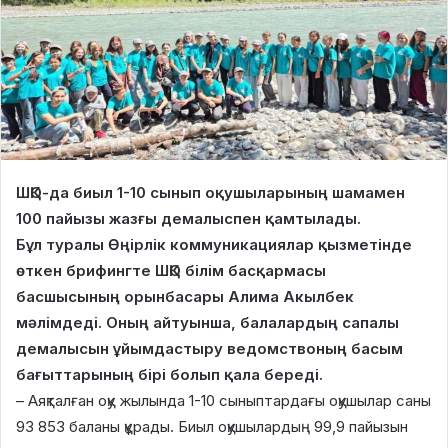
ШҚО-да биыл 1-10 сынып оқушыларының шамамен
100 пайызы жазғы демалыспен қамтылады.
Бұл туралы Өңірлік коммуникациялар қызметінде
өткен брифингте ШҚО білім басқармасы
басшысының орынбасары Алима Акылбек
мәлімдеді. Оның айтуынша, балалардың сапалы
демалысын ұйымдастыру ведомствоның басым
бағыттарының бірі болып қала береді.
– Аяқталған оқу жылында 1-10 сыныптардағы оқушылар саны
93 853 баланы құрады. Биыл оқушылардың 99,9 пайызын