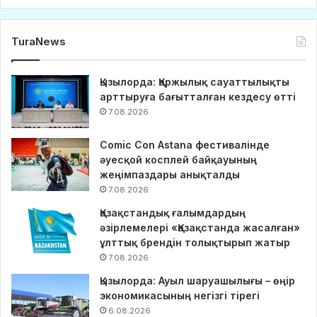
TuraNews
Қызылорда: Қаржылық сауаттылықты
арттыруға бағытталған кездесу өтті
7.08.2026
Comic Con Astana фестивалінде
әуесқой косплей байқауының
жеңімпаздары анықталды
7.08.2026
Қазақстандық ғалымдардың
әзірлемелері «Қазақстанда жасалған»
ұлттық брендін толықтырып жатыр
7.08.2026
Қызылорда: Ауыл шаруашылығы – өңір
экономикасының негізгі тірегі
6.08.2026