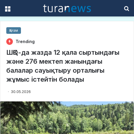
Menu
S
f
Қоғам
Trending
ШҚО-да жазда 12 қала сыртындағы
және 276 мектеп жанындағы
балалар сауықтыру орталығы
жұмыс істейтін болады
30.05.2026