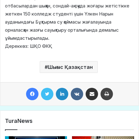
отбасылардан шыққан, сондай-ақ оқуда жоғары жетістікке
жеткен 150 колледж студенті үшін Үлкен Нарын
ауданындағы Бұқтырма су қоймасы жағалауында
орналасқан жазғы сауықтыру орталығында демалыс
ұйымдастырылады.
Дереккөз: ШҚО ӨКҚ
Шығыс Қазақстан
Facebook
Twitter
LinkedIn
VKontakte
Share via Email
Print
TuraNews