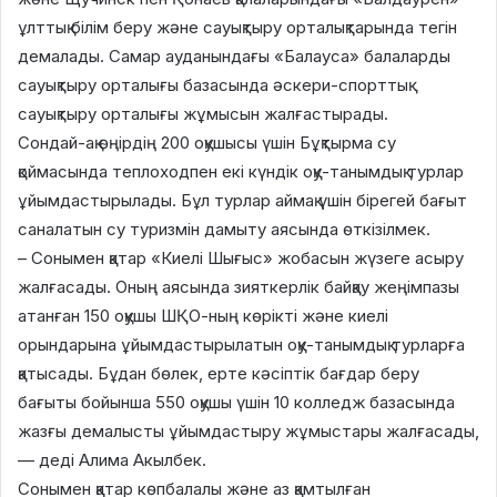
ұлттық білім беру және сауықтыру орталықтарында тегін
демалады. Самар ауданындағы «Балауса» балаларды
сауықтыру орталығы базасында әскери-спорттық
сауықтыру орталығы жұмысын жалғастырады.
Сондай-ақ өңірдің 200 оқушысы үшін Бұқтырма су
қоймасында теплоходпен екі күндік оқу-танымдық турлар
ұйымдастырылады. Бұл турлар аймақ үшін бірегей бағыт
саналатын су туризмін дамыту аясында өткізілмек.
– Сонымен қатар «Киелі Шығыс» жобасын жүзеге асыру
жалғасады. Оның аясында зияткерлік байқау жеңімпазы
атанған 150 оқушы ШҚО-ның көрікті және киелі
орындарына ұйымдастырылатын оқу-танымдық турларға
қатысады. Бұдан бөлек, ерте кәсіптік бағдар беру
бағыты бойынша 550 оқушы үшін 10 колледж базасында
жазғы демалысты ұйымдастыру жұмыстары жалғасады,
— деді Алима Акылбек.
Сонымен қатар көпбалалы және аз қамтылған