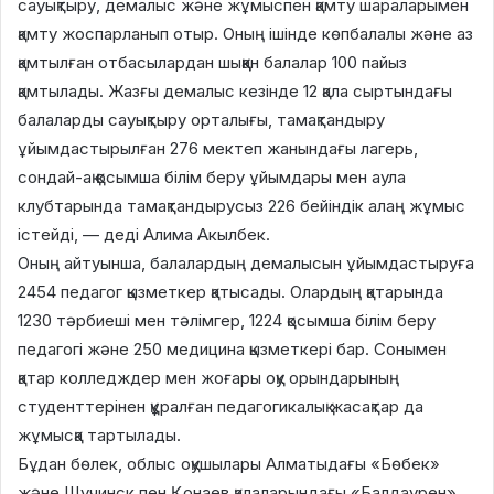
сауықтыру, демалыс және жұмыспен қамту шараларымен
қамту жоспарланып отыр. Оның ішінде көпбалалы және аз
қамтылған отбасылардан шыққан балалар 100 пайыз
қамтылады. Жазғы демалыс кезінде 12 қала сыртындағы
балаларды сауықтыру орталығы, тамақтандыру
ұйымдастырылған 276 мектеп жанындағы лагерь,
сондай-ақ қосымша білім беру ұйымдары мен аула
клубтарында тамақтандырусыз 226 бейіндік алаң жұмыс
істейді, — деді Алима Акылбек.
Оның айтуынша, балалардың демалысын ұйымдастыруға
2454 педагог қызметкер қатысады. Олардың қатарында
1230 тәрбиеші мен тәлімгер, 1224 қосымша білім беру
педагогі және 250 медицина қызметкері бар. Сонымен
қатар колледждер мен жоғары оқу орындарының
студенттерінен құралған педагогикалық жасақтар да
жұмысқа тартылады.
Бұдан бөлек, облыс оқушылары Алматыдағы «Бөбек»
және Щучинск пен Қонаев қалаларындағы «Балдаурен»