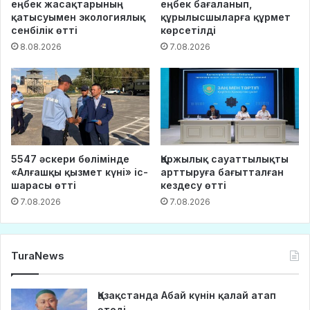
еңбек жасақтарының
еңбек бағаланып,
қатысуымен экологиялық
құрылысшыларға құрмет
сенбілік өтті
көрсетілді
8.08.2026
7.08.2026
5547 әскери бөлімінде
Қаржылық сауаттылықты
«Алғашқы қызмет күні» іс-
арттыруға бағытталған
шарасы өтті
кездесу өтті
7.08.2026
7.08.2026
TuraNews
Қазақстанда Абай күнін қалай атап
өтеді