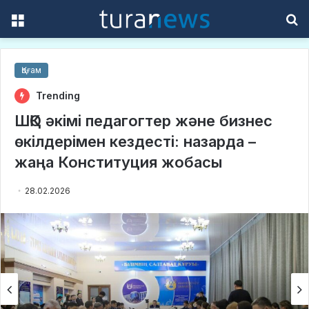
Menu
S
f
Қоғам
Trending
ШҚО әкімі педагогтер және бизнес
өкілдерімен кездесті: назарда –
жаңа Конституция жобасы
28.02.2026