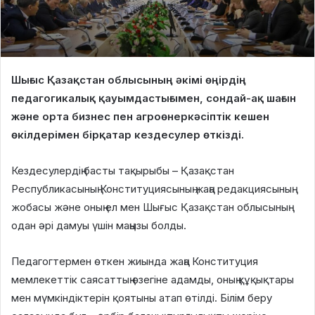
Шығыс Қазақстан облысының әкімі өңірдің
педагогикалық қауымдастығымен, сондай-ақ шағын
және орта бизнес пен агроөнеркәсіптік кешен
өкілдерімен бірқатар кездесулер өткізді.
Кездесулердің басты тақырыбы – Қазақстан
Республикасының Конституциясының жаңа редакциясының
жобасы және оның ел мен Шығыс Қазақстан облысының
одан әрі дамуы үшін маңызы болды.
Педагогтермен өткен жиында жаңа Конституция
мемлекеттік саясаттың өзегіне адамды, оның құқықтары
мен мүмкіндіктерін қоятыны атап өтілді. Білім беру