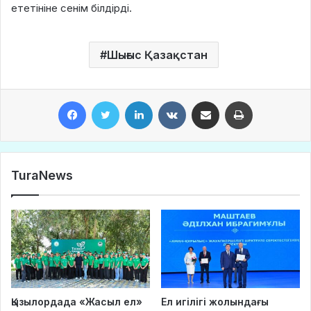
ететініне сенім білдірді.
Шығыс Қазақстан
Facebook
Twitter
LinkedIn
VKontakte
Share via Email
Print
TuraNews
Қызылордада «Жасыл ел»
Ел игілігі жолындағы