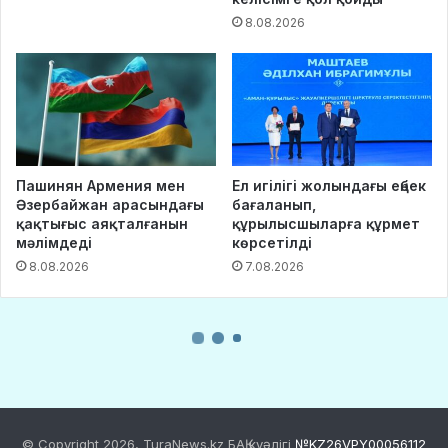
© Copyright 2026, TuraNews.kz БАҚ куәлігі
№KZ26VPY00056112