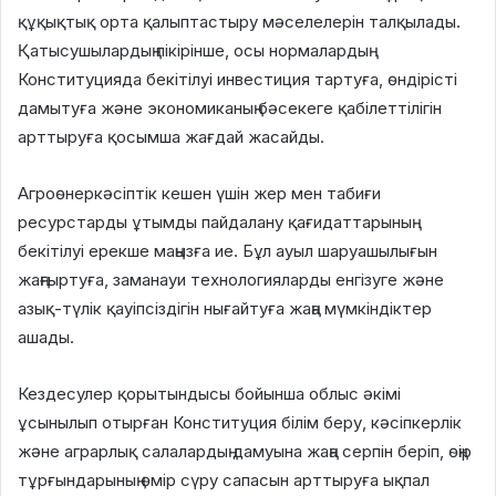
құқықтық орта қалыптастыру мәселелерін талқылады.
Қатысушылардың пікірінше, осы нормалардың
Конституцияда бекітілуі инвестиция тартуға, өндірісті
дамытуға және экономиканың бәсекеге қабілеттілігін
арттыруға қосымша жағдай жасайды.
Агроөнеркәсіптік кешен үшін жер мен табиғи
ресурстарды ұтымды пайдалану қағидаттарының
бекітілуі ерекше маңызға ие. Бұл ауыл шаруашылығын
жаңғыртуға, заманауи технологияларды енгізуге және
азық-түлік қауіпсіздігін нығайтуға жаңа мүмкіндіктер
ашады.
Кездесулер қорытындысы бойынша облыс әкімі
ұсынылып отырған Конституция білім беру, кәсіпкерлік
және аграрлық салалардың дамуына жаңа серпін беріп, өңір
тұрғындарының өмір сүру сапасын арттыруға ықпал