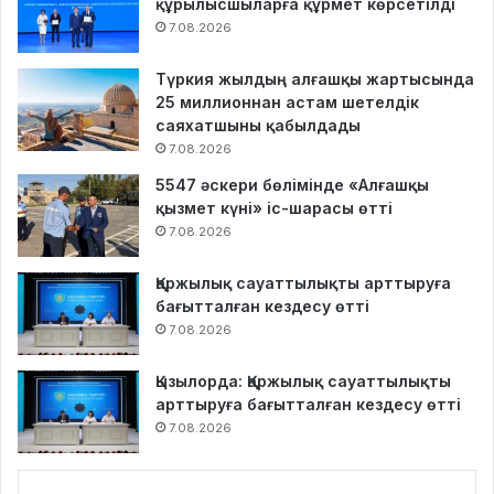
құрылысшыларға құрмет көрсетілді
7.08.2026
Түркия жылдың алғашқы жартысында
25 миллионнан астам шетелдік
саяхатшыны қабылдады
7.08.2026
5547 әскери бөлімінде «Алғашқы
қызмет күні» іс-шарасы өтті
7.08.2026
Қаржылық сауаттылықты арттыруға
бағытталған кездесу өтті
7.08.2026
Қызылорда: Қаржылық сауаттылықты
арттыруға бағытталған кездесу өтті
7.08.2026