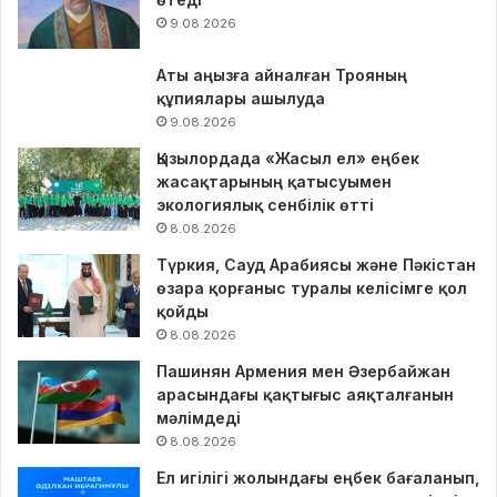
9.08.2026
Аты аңызға айналған Трояның
құпиялары ашылуда
9.08.2026
Қызылордада «Жасыл ел» еңбек
жасақтарының қатысуымен
экологиялық сенбілік өтті
8.08.2026
Түркия, Сауд Арабиясы және Пәкістан
өзара қорғаныс туралы келісімге қол
қойды
8.08.2026
Пашинян Армения мен Әзербайжан
арасындағы қақтығыс аяқталғанын
мәлімдеді
8.08.2026
Ел игілігі жолындағы еңбек бағаланып,