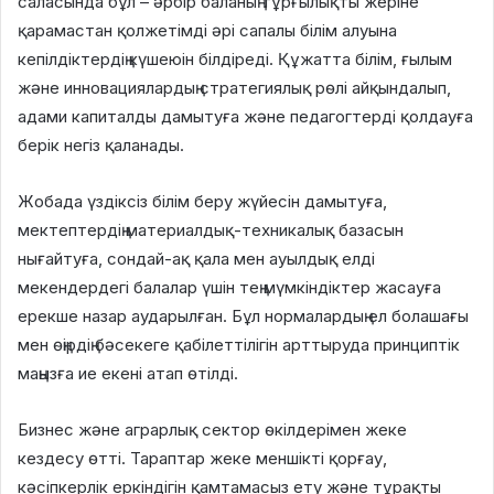
саласында бұл – әрбір баланың тұрғылықты жеріне
қарамастан қолжетімді әрі сапалы білім алуына
кепілдіктердің күшеюін білдіреді. Құжатта білім, ғылым
және инновациялардың стратегиялық рөлі айқындалып,
адами капиталды дамытуға және педагогтерді қолдауға
берік негіз қаланады.
Жобада үздіксіз білім беру жүйесін дамытуға,
мектептердің материалдық-техникалық базасын
нығайтуға, сондай-ақ қала мен ауылдық елді
мекендердегі балалар үшін тең мүмкіндіктер жасауға
ерекше назар аударылған. Бұл нормалардың ел болашағы
мен өңірдің бәсекеге қабілеттілігін арттыруда принциптік
маңызға ие екені атап өтілді.
Бизнес және аграрлық сектор өкілдерімен жеке
кездесу өтті. Тараптар жеке меншікті қорғау,
кәсіпкерлік еркіндігін қамтамасыз ету және тұрақты