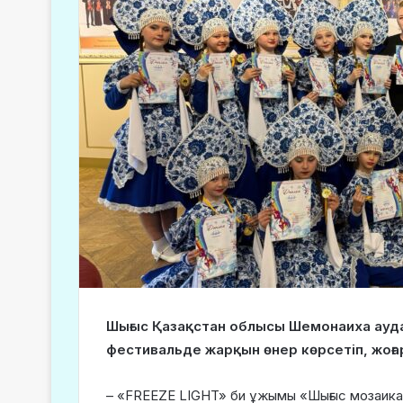
Шығыс Қазақстан облысы Шемонаиха ауд
фестивальде жарқын өнер көрсетіп, жоғар
– «FREEZE LIGHT» би ұжымы «Шығыс мозаика