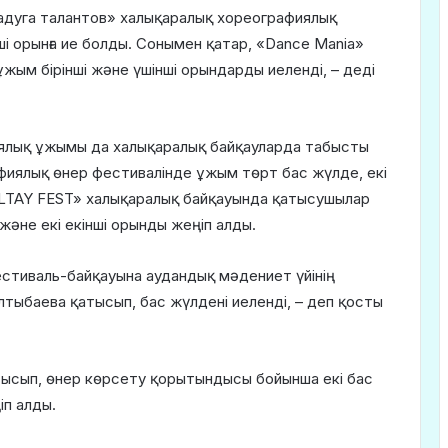
Радуга талантов» халықаралық хореографиялық
і орынға ие болды. Сонымен қатар, «Dance Mania»
ым бірінші және үшінші орындарды иеленді, – деді
иялық ұжымы да халықаралық байқауларда табысты
фиялық өнер фестивалінде ұжым төрт бас жүлде, екі
л «ALTAY FEST» халықаралық байқауында қатысушылар
 және екі екінші орынды жеңіп алды.
стиваль-байқауына аудандық мәдениет үйінің
тыбаева қатысып, бас жүлдені иеленді, – деп қосты
тысып, өнер көрсету қорытындысы бойынша екі бас
іп алды.