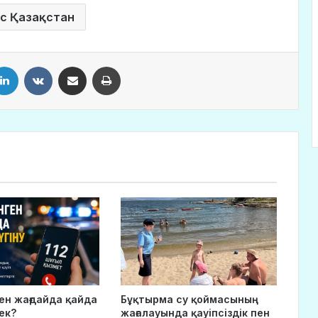
с Қазақстан
LinkedIn
VKontakte
Share via Email
Print
ген жағдайда қайда
Бұқтырма су қоймасының
ек?
жағалауында қауіпсіздік пен