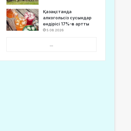
Қазақстанда
алкогольсіз сусындар
өндірісі 17%-ға артты
5.08.2026
...