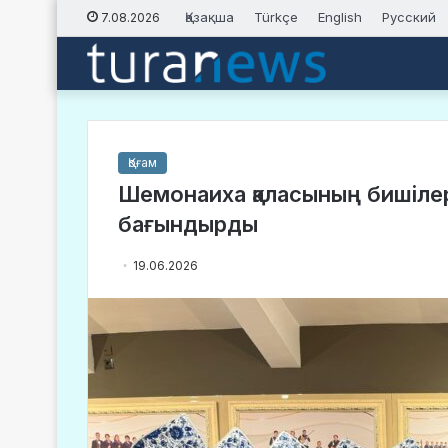
Қазақша
Türkçe
English
Русский
7.08.2026
Қоғам
Шемонаиха қаласының бишілер
бағындырды
19.06.2026