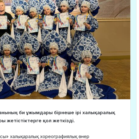
анының би ұжымдары бірнеше ірі халықаралық
ы жетістіктерге қол жеткізді.
сы» халықаралық хореографиялық өнер