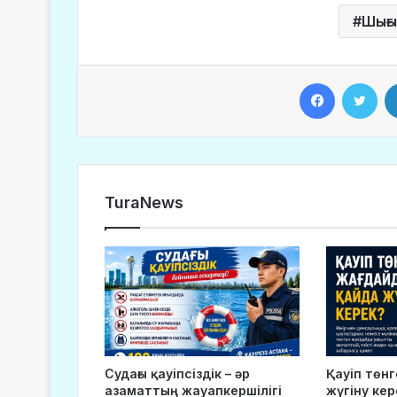
Шығы
Facebook
Twitter
TuraNews
Судағы қауіпсіздік – әр
Қауіп төн
азаматтың жауапкершілігі
жүгіну кер