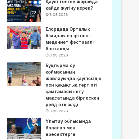
Қауіп төнген жағдайда
қайда жүгіну керек?
6.08.2026
Елордада Орталық
Азиядағы ең ірі поп-
мәдениет фестивалі
басталды
6.08.2026
Бұқтырма су
қоймасының
жағалауында қауіпсіздік
пен құқықтық тәртіпті
қамтамасыз ету
мақсатында бірлескен
рейд өткізілді
6.08.2026
Ұлытау облысында
балалар мен
ересектерге