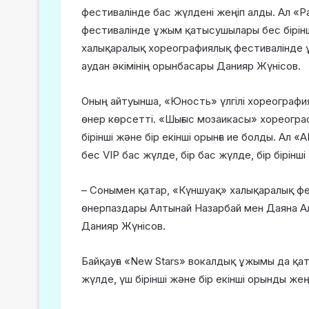
фестивалінде бас жүлдені жеңіп алды. Ал «
фестивалінде ұжым қатысушылары бес бірінш
халықаралық хореографиялық фестивалінде ұж
аудан әкімінің орынбасары Данияр Жүнісов.
Оның айтуынша, «Юность» үлгілі хореограф
өнер көрсетті. «Шығыс мозаикасы» хореогра
бірінші және бір екінші орынға ие болды. А
бес VIP бас жүлде, бір бас жүлде, бір бірінші
– Сонымен қатар, «Күншуақ» халықаралық фе
өнерпаздары Алтынай Назарбай мен Даяна Ал
Данияр Жүнісов.
Байқауға «New Stars» вокалдық ұжымы да қа
жүлде, үш бірінші және бір екінші орынды жең