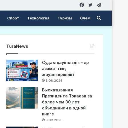
Facebook
Twitter
Telegram
Search
Спорт
Технология
Туризм
Әлем
for
TuraNews
Судағы қауіпсіздік – әр
азаматтың
жауапкершілігі
6.08.2026
Высказывания
Президента Токаева за
более чем 30 лет
объединили в одной
книге
6.08.2026