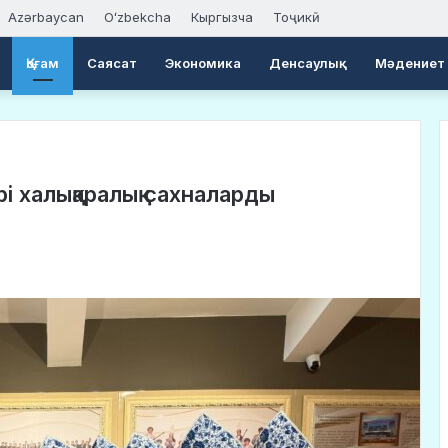
Azərbaycan
Oʻzbekcha
Кыргызча
Тоҷикӣ
Қоғам
Саясат
Экономика
Денсаулық
Мәдениет
і халықаралық сахналарды