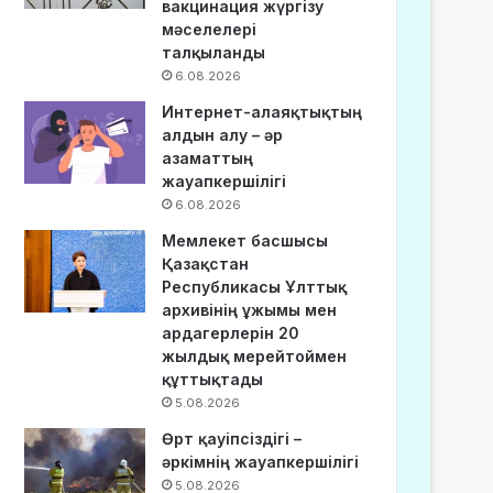
вакцинация жүргізу
мәселелері
талқыланды
6.08.2026
Интернет-алаяқтықтың
алдын алу – әр
азаматтың
жауапкершілігі
6.08.2026
Мемлекет басшысы
Қазақстан
Республикасы Ұлттық
архивінің ұжымы мен
ардагерлерін 20
жылдық мерейтоймен
құттықтады
5.08.2026
Өрт қауіпсіздігі –
әркімнің жауапкершілігі
5.08.2026