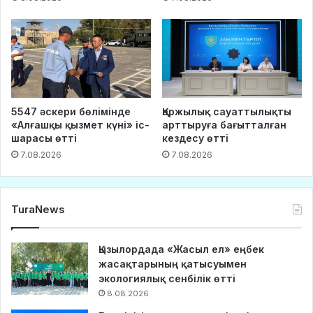
5547 әскери бөлімінде
Қаржылық сауаттылықты
«Алғашқы қызмет күні» іс-
арттыруға бағытталған
шарасы өтті
кездесу өтті
7.08.2026
7.08.2026
TuraNews
Қызылордада «Жасыл ел» еңбек
жасақтарының қатысуымен
экологиялық сенбілік өтті
8.08.2026