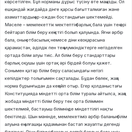
көрсетілген. Бұл норманы дұрыс түсіну өте маңызды. Ол
ешқандай жағдайда дінге қарсы бағытталмаған және
азаматтардың ар-ождан бостандығын шектемейді.
Мәселе – мемлекеттік мектептің барлық бала үшін тең әрі
бейтарап білім беру кеңістігі болып қалуында. Яғни әрбір
бала, оның отбасылық немесе діни көзқарасына
қарамастан, әділдік пен тең мүмкіндіктерге негізделген
ортада білім алуы тиіс. Ал білім беру стандарттары
барлық оқушы үшін ортақ әрі бірдей болуы қажет.
Сонымен қатар білім беру саласындағы негізгі
кепілдіктер толығымен сақталады. Бұдан бөлек, жаңа
норма бұрынғыдан да кеңейіп отыр. Егер қолданыстағы
Конституцияда міндетті орта білім туралы айтылса, жаңа
жобада міндетті білім беру тек орта біліммен
шектелмей, бастауыш білімнің де міндеттілігі нақты
бекітіледі. Шын мәнінде, мемлекетіміз әрбір баланың білім
алуына ең алғашқы қадамынан бастап жауапты дегенді
білдіреді. Яғни білімнің базалық деңгейі барлық бала үшін