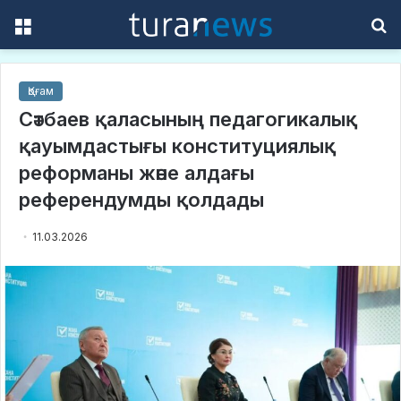
Menu
S
f
Қоғам
Сәтбаев қаласының педагогикалық
қауымдастығы конституциялық
реформаны және алдағы
референдумды қолдады
11.03.2026