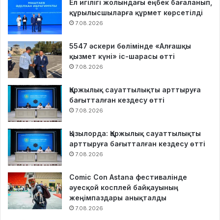
Ел игілігі жолындағы еңбек бағаланып,
құрылысшыларға құрмет көрсетілді
7.08.2026
5547 әскери бөлімінде «Алғашқы
қызмет күні» іс-шарасы өтті
7.08.2026
Қаржылық сауаттылықты арттыруға
бағытталған кездесу өтті
7.08.2026
Қызылорда: Қаржылық сауаттылықты
арттыруға бағытталған кездесу өтті
7.08.2026
Comic Con Astana фестивалінде
әуесқой косплей байқауының
жеңімпаздары анықталды
7.08.2026