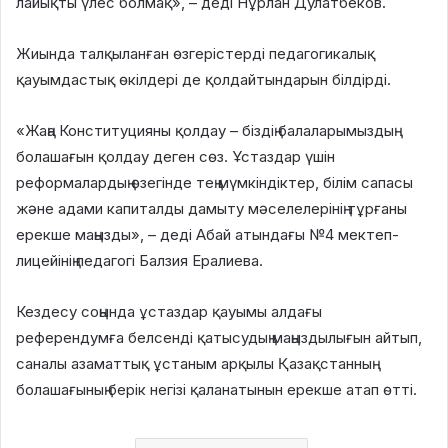
лайықты үлес болмақ», – деді Нұрлан Дулатбеков.
Жиында талқыланған өзгерістерді педагогикалық
қауымдастық өкілдері де қолдайтындарын білдірді.
«Жаңа Конституцияны қолдау – біздің балаларымыздың
болашағын қолдау деген сөз. Ұстаздар үшін
реформалардың өзегінде тең мүмкіндіктер, білім сапасы
және адами капиталды дамыту мәселелерінің тұрғаны
ерекше маңызды», – деді Абай атындағы №4 мектеп-
лицейінің педагогі Балзия Ералиева.
Кездесу соңында ұстаздар қауымы алдағы
референдумға белсенді қатысудың маңыздылығын айтып,
саналы азаматтық ұстаным арқылы Қазақстанның
болашағының берік негізі қаланатынын ерекше атап өтті.