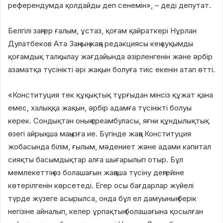
референдумда қолдайды деп сенемін», – деді депутат.
Белгілі заңгер ғалым, ұстаз, қоғам қайраткері Нұрлан
Дулатбеков Ата Заңның жаңа редакциясы кең ауқымды
қоғамдық талқылау жағдайында әзірленгенін және әрбір
азаматқа түсінікті әрі жақын болуға тиіс екенін атап өтті.
«Конституция тек құқықтық тұрғыдан мінсіз құжат қана
емес, халыққа жақын, әрбір адамға түсінікті болуы
керек. Сондықтан оның преамбуласы, яғни құндылықтық
өзегі айрықша маңызға ие. Бүгінде жаңа Конституция
жобасында білім, ғылым, мәдениет және адами капитал
сияқты басымдықтар алға шығарылып отыр. Бұл
мемлекеттің өз болашағын жаңаша түсіну деңгейіне
көтерілгенін көрсетеді. Егер осы бағдарлар жүйелі
түрде жүзеге асырылса, онда бұл ел дамуының берік
негізіне айналып, келер ұрпақтың болашағына қосылған