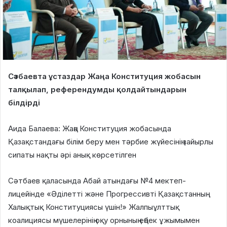
Сәтбаевта ұстаздар Жаңа Конституция жобасын
талқылап, референдумды қолдайтындарын
білдірді
Аида Балаева: Жаңа Конституция жобасында
Қазақстандағы білім беру мен тәрбие жүйесінің зайырлы
сипаты нақты әрі анық көрсетілген
Сәтбаев қаласында Абай атындағы №4 мектеп-
лицейінде «Әділетті және Прогрессивті Қазақстанның
Халықтық Конституциясы үшін!» Жалпыұлттық
коалициясы мүшелерінің оқу орнының еңбек ұжымымен