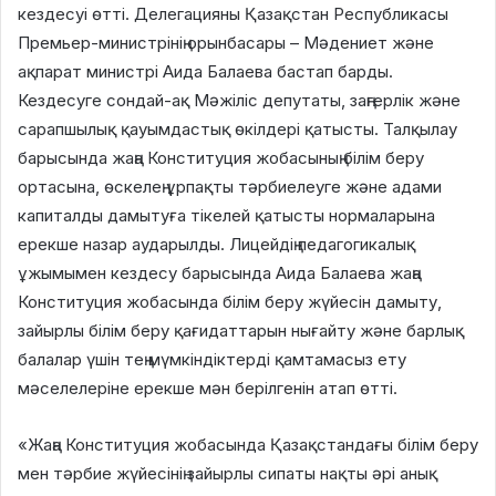
кездесуі өтті. Делегацияны Қазақстан Республикасы
Премьер-министрінің орынбасары – Мәдениет және
ақпарат министрі Аида Балаева бастап барды.
Кездесуге сондай-ақ Мәжіліс депутаты, заңгерлік және
сарапшылық қауымдастық өкілдері қатысты. Талқылау
барысында жаңа Конституция жобасының білім беру
ортасына, өскелең ұрпақты тәрбиелеуге және адами
капиталды дамытуға тікелей қатысты нормаларына
ерекше назар аударылды. Лицейдің педагогикалық
ұжымымен кездесу барысында Аида Балаева жаңа
Конституция жобасында білім беру жүйесін дамыту,
зайырлы білім беру қағидаттарын нығайту және барлық
балалар үшін тең мүмкіндіктерді қамтамасыз ету
мәселелеріне ерекше мән берілгенін атап өтті.
«Жаңа Конституция жобасында Қазақстандағы білім беру
мен тәрбие жүйесінің зайырлы сипаты нақты әрі анық