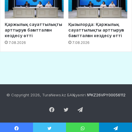
© Copyright 2026, TuraNews.kz БАҚ куәлігі
№KZ26VPY00056112
Facebook
Twitter
Telegram