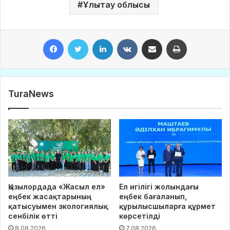
Ұлытау облысы
Facebook
Twitter
LinkedIn
VKontakte
Share via Email
Print
TuraNews
Қызылордада «Жасыл ел»
Ел игілігі жолындағы
еңбек жасақтарының
еңбек бағаланып,
қатысуымен экологиялық
құрылысшыларға құрмет
сенбілік өтті
көрсетілді
8.08.2026
7.08.2026