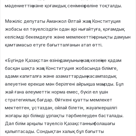
мәдениеттің және қоғамдық сенімнің рөліне тоқталды.
Мәжіліс депутаты Аманжол Әлтай жаңа Конституция
жобасы ел тәуелсіздігін одан әрі нығайтуға, қоғамдық
келісімді бекемдеуге және мемлекеттің орнықты дамуын
қамтамасыз етуге бағытталғанын атап өтті.
«Бүгінде Қазақстан өзінің дамуының жаңа кезеңіне қадам
басқан шақта жаңа Конституция жобасында білімге,
адами капиталға және азаматтардың жасампаздық
әлеуетіне ерекше мән берілгені айрықша маңызды. Бұл
жай ғана әлеуметтік норма емес, бүкіл ел үшін
стратегиялық бағдар. Өйткені қуатты мемлекет
мектептен, ұстаздан, ойлай білетін, жауапкершілігі
жоғары әрі білімді ұрпақты тәрбиелеуден басталады.
Дәл білім арқылы тәуелсіз Қазақстанның болашағы
қалыптасады. Сондықтан халық бұл бағытты