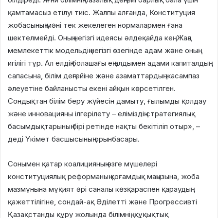
қамтамасыз етілуі тиіс. Жалпы алғанда, Конституция
жобасының мәні тек жекелеген нормалармен ғана
шектелмейді. Оның негізгі идеясы әлдеқайда кең. Жаңа
мемлекеттік модельдің негізгі өзегінде адам және оның
игілігі тұр. Ал елдің болашағы ең алдымен адами капиталдың
сапасына, білім деңгейіне және азаматтардың жасампаз
әлеуетіне байланысты екені айқын көрсетілген.
Сондықтан білім беру жүйесін дамыту, ғылымды қолдау
және инновацияны ілгерілету – еліміздің стратегиялық
басымдықтарының бірі ретінде нақты бекітіліп отыр», –
деді Үкімет басшысының орынбасары.
Сонымен қатар коалицияның өзге мүшелері
конституциялық реформаның қоғамдық маңызына, жоба
мазмұнына мұқият әрі саналы көзқараспен қараудың
қажеттілігіне, сондай-ақ Әділетті және Прогрессивті
Қазақстанды құру жолында білімнің, құқықтық