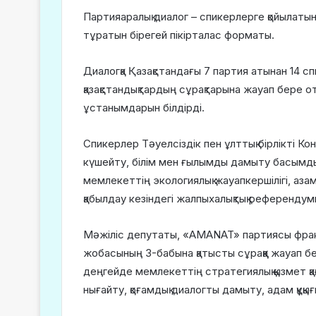
Партияаралық диалог – спикерлерге қойылатын 
тұратын бірегей пікірталас форматы.
Диалогқа Қазақстандағы 7 партия атынан 14 с
қазақстандықтардың сұрақтарына жауап бере 
ұстанымдарын білдірді.
Спикерлер Тәуелсіздік пен ұлттық бірлікті К
күшейту, білім мен ғылымды дамыту басымдығы
мемлекеттің экологиялық жауапкершілігі, аза
қабылдау кезіндегі жалпыхалықтық референдум
Мәжіліс депутаты, «AMANAT» партиясы фра
жобасының 3-бабына қатысты сұраққа жауап б
деңгейде мемлекеттің стратегиялық қызмет қағи
нығайту, қоғамдық диалогты дамыту, адам құқы