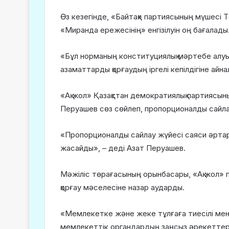
Өз кезегінде, «Байтақ» партиясының мүшесі 
«Миранда ережесінің» енгізілуін оң бағалады
«Бұл норманың конституциялық мәртебе алуы үн
азаматтарды қорғаудың іргелі кепілдігіне ай
«Ақ жол» Қазақстан демократиялық партиясын
Перуашев сөз сөйлеп, пропорционалды сайлау
«Пропорционалды сайлау жүйесі саяси әрта
жасайды», – деді Азат Перуашев.
Мәжіліс төрағасының орынбасары, «Ақ жол» 
қорғау мәселесіне назар аударды.
«Мемлекетке және жеке тұлғаға тиесілі менш
мемлекеттік органдардың заңсыз әрекеттері 