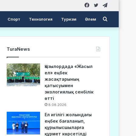
Facebook
Twitter
Telegram
Search
Спорт
Технология
Туризм
Әлем
for
TuraNews
Қызылордада «Жасыл
ел» еңбек
жасақтарының
қатысуымен
экологиялық сенбілік
өтті
8.08.2026
Ел игілігі жолындағы
еңбек бағаланып,
құрылысшыларға
құрмет көрсетілді