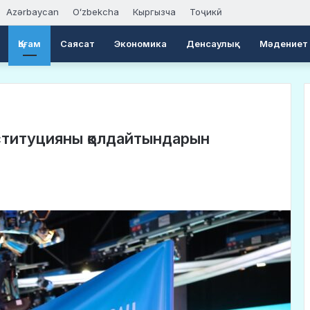
Azərbaycan
Oʻzbekcha
Кыргызча
Тоҷикӣ
Қоғам
Саясат
Экономика
Денсаулық
Мәдениет
нституцияны қолдайтындарын