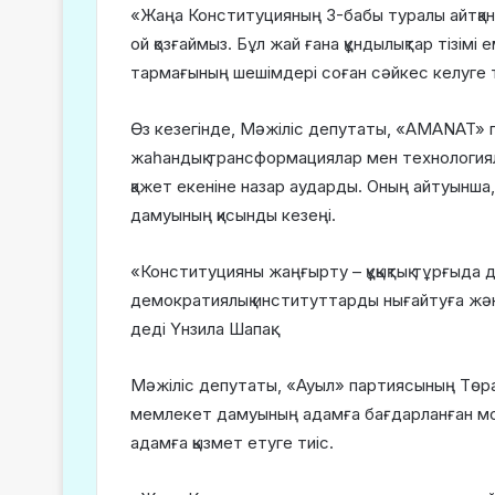
«Жаңа Конституцияның 3-бабы туралы айтқан
ой қозғаймыз. Бұл жай ғана құндылықтар тізімі е
тармағының шешімдері соған сәйкес келуге т
Өз кезегінде, Мәжіліс депутаты, «AMANAT» 
жаһандық трансформациялар мен технология
қажет екеніне назар аударды. Оның айтуынша,
дамуының қисынды кезеңі.
«Конституцияны жаңғырту – құқықтық тұрғыда 
демократиялық институттарды нығайтуға және 
деді Үнзила Шапақ.
Мәжіліс депутаты, «Ауыл» партиясының Төра
мемлекет дамуының адамға бағдарланған мод
адамға қызмет етуге тиіс.