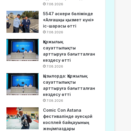
7.08.2026
5547 әскери бөлімінде
«Алғашқы қызмет күні»
іс-шарасы өтті
7.08.2026
Қаржылық
сауаттылықты
арттыруға бағытталған
кездесу өтті
7.08.2026
Қызылорда: Қаржылық
сауаттылықты
арттыруға бағытталған
кездесу өтті
7.08.2026
Comic Con Astana
фестивалінде әуесқой
косплей байқауының
жеңімпаздары