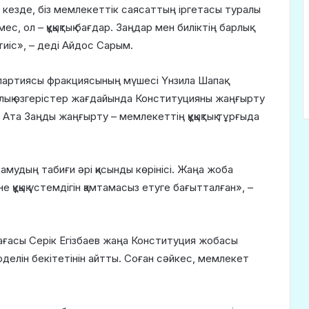
 кезде, біз мемлекеттік саясаттың іргетасы туралы
мес, ол – құқықтық бағдар. Заңдар мен биліктің барлық
иіс», – деді Айдос Сарым.
партиясы фракциясының мүшесі Үнзила Шапақ
лық өзгерістер жағдайында Конституцияны жаңғырту
 Ата Заңды жаңғырту – мемлекеттің құқықтық тұрғыда
дамудың табиғи әрі қисынды көрінісі. Жаңа жоба
құқық үстемдігін қамтамасыз етуге бағытталған», –
ғасы Серік Егізбаев жаңа Конституция жобасы
елін бекітетінін айтты. Соған сәйкес, мемлекет