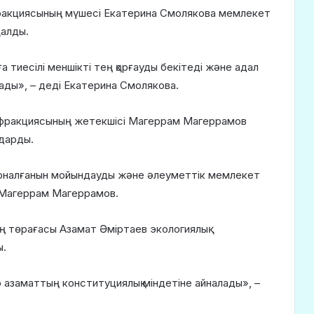
фракциясының мүшесі Екатерина Смолякова мемлекет
талды.
тиесілі меншікті тең қорғауды бекітеді және адал
рады», – деді Екатерина Смолякова.
ы фракциясының жетекшісі Магеррам Магеррамов
ударды.
рналғанын мойындауды және әлеуметтік мемлекет
і Магеррам Магеррамов.
ң төрағасы Азамат Әміртаев экологиялық
ы.
 азаматтың конституциялық міндетіне айналады», –