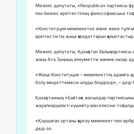
Мәжіліс депутаты, «Respublica» партиясы 
пен бизнес әріптестігінің философиясына тоқ
«Конституция мемлекетке және жеке тұлғаға 
әріптестіктің жаңа қағидаттарын қалыптасты
Мәжіліс депутаты, Қазақстан Халық партияс
жаңа Ата Заңның әлеуметтік мәніне назар а
«Жаңа Конституция – мемлекеттің адамға а
болу міндеттемесін алуды білдіреді», – дед
Қазақстанның «Байтақ» жасылдар партиясыны
жауапкершілікті күшейту мәселесіне тоқталд
«Қоршаған ортаны қорғау мемлекет пен әрбір
деді ол.