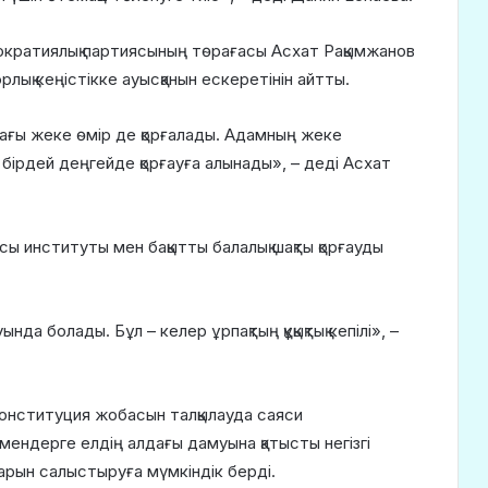
ократиялық партиясының төрағасы Асхат Рақымжанов
рлық кеңістікке ауысқанын ескеретінін айтты.
ағы жеке өмір де қорғалады. Адамның жеке
бірдей деңгейде қорғауға алынады», – деді Асхат
 институты мен бақытты балалық шақты қорғауды
да болады. Бұл – келер ұрпақтың құқықтық кепілі», –
Конституция жобасын талқылауда саяси
ендерге елдің алдағы дамуына қатысты негізгі
рын салыстыруға мүмкіндік берді.