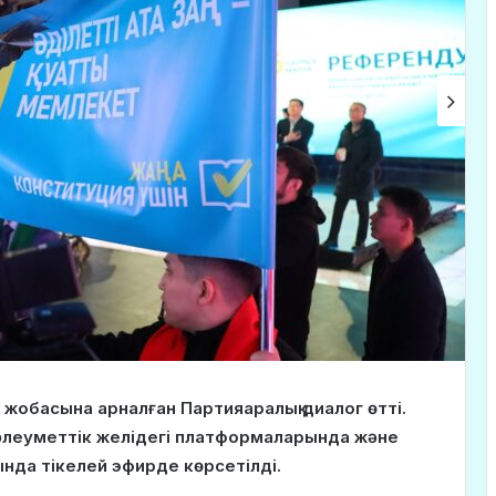
 жобасына арналған Партияаралық диалог өтті.
әлеуметтік желідегі платформаларында және
да тікелей эфирде көрсетілді.