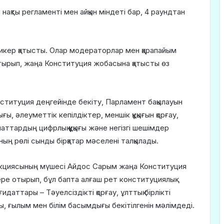
нақты регламенті мен айқын міндеті бар, 4 раундтан
пикер қатысты. Олар модераторлар мен қарапайым
отырып, жаңа Конституция жобасына қатысты өз
онституция деңгейінде бекіту, Парламент бақылауын
, әлеуметтік кепілдіктер, меншік құқығын қорғау,
маттардың цифрлық құқығы және негізгі шешімдер
ның рөлі сынды бірқатар мәселені талқылады.
кциясының мүшесі Айдос Сарым жаңа Конституция
ере отырып, бұл бапта алғаш рет конституциялық
даттары – Тәуелсіздікті қорғау, ұлттық бірлікті
ғы, ғылым мен білім басымдығы бекітілгенін мәлімдеді.