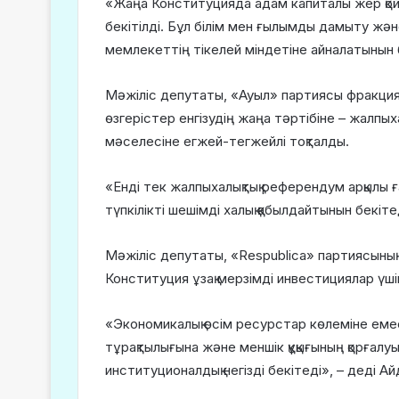
«Жаңа Конституцияда адам капиталы жер қо
бекітілді. Бұл білім мен ғылымды дамыту ж
мемлекеттің тікелей міндетіне айналатынын бі
Мәжіліс депутаты, «Ауыл» партиясы фракци
өзгерістер енгізудің жаңа тәртібіне – жалпы
мәселесіне егжей-тегжейлі тоқталды.
«Енді тек жалпыхалықтық референдум арқылы ғ
түпкілікті шешімді халық қабылдайтынын бекіт
Мәжіліс депутаты, «Respublica» партиясын
Конституция ұзақ мерзімді инвестициялар үш
«Экономикалық өсім ресурстар көлеміне ем
тұрақтылығына және меншік құқығының қорғал
институционалдық негізді бекітеді», – деді 