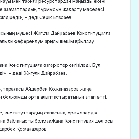
йнауы мен табиғи ресурстардан маңызды екені
әне азаматтардың тұрмысын жақсарту мәселесі
лдіреді», – деді Серік Егізбаев.
ясының мүшесі Жигули Дайрабаев Конституцияға
халықтық референдум арқылы шешім қабылдау
ана Конституцияға өзгерістер енгізіледі. Бұл
еді», – деді Жигули Дайрабаев.
ың төрағасы Айдарбек Қожаназаров жаңа
ін болжамды орта қалыптастыратынын атап өтті.
ес, институттардың сапасына, ережелердің
уына байланысты болмақ. Жаңа Конституция дәл осы
Айдарбек Қожаназаров.