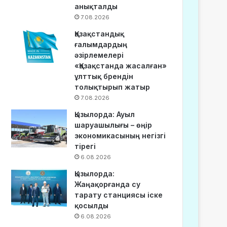
анықталды
7.08.2026
Қазақстандық
ғалымдардың
әзірлемелері
«Қазақстанда жасалған»
ұлттық брендін
толықтырып жатыр
7.08.2026
Қызылорда: Ауыл
шаруашылығы – өңір
экономикасының негізгі
тірегі
6.08.2026
Қызылорда:
Жаңақорғанда су
тарату станциясы іске
қосылды
6.08.2026