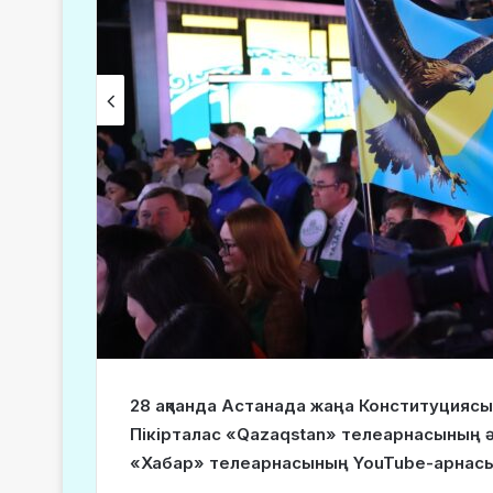
28 ақпанда Астанада жаңа Конституциясы
Пікірталас «Qazaqstan» телеарнасының 
«Хабар» телеарнасының YouTube-арнасын