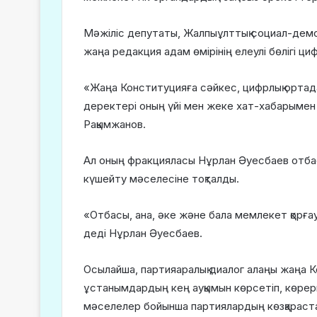
Мәжіліс депутаты, Жалпыұлттық социал-дем
жаңа редакция адам өмірінің елеулі бөлігі циф
«Жаңа Конституцияға сәйкес, цифрлық ортад
деректері оның үйі мен жеке хат-хабарымен 
Рақымжанов.
Ал оның фракцияласы Нұрлан Әуесбаев отбасы
күшейту мәселесіне тоқталды.
«Отбасы, ана, әке және бала мемлекет қорғауын
деді Нұрлан Әуесбаев.
Осылайша, партияаралық диалог алаңы жаңа 
ұстанымдардың кең ауқымын көрсетіп, көрерм
мәселелер бойынша партиялардың көзқараста