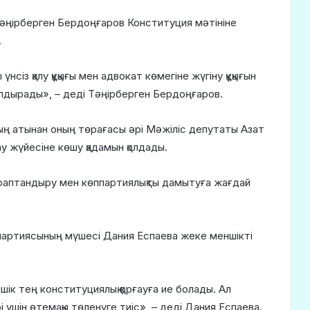
Тәңірберген Бердоңғаров Конституция мәтініне
.
сіз қалу құқығы мен адвокат көмегіне жүгіну құқығын
налдырады», – деді Тәңірберген Бердоңғаров.
ың атынан оның төрағасы әрі Мәжіліс депутаты Азат
 жүйесіне көшу қадамын қолдады.
раптандыру мен көппартиялықты дамытуға жағдай
партиясының мүшесі Дания Еспаева жеке меншікті
ік тең конституциялық қорғауға ие болады. Ал
үшін өтемақы төленуге тиіс», – деді Дания Еспаева.