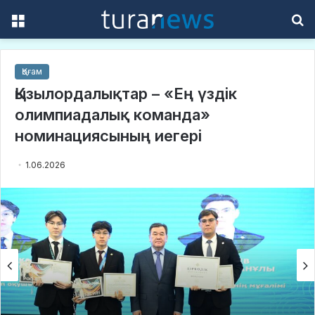
Menu
S
f
Қоғам
Қызылордалықтар – «Ең үздік
олимпиадалық команда»
номинациясының иегері
1.06.2026