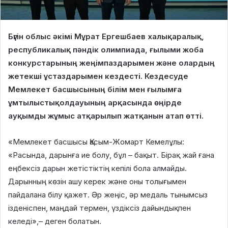
Бүгін облыс әкімі Мұрат Ергешбаев халықаралық,
республикалық пәндік олимпиада, ғылыми жоба
конкурстарының жеңімпаздарымен және олардың
жетекші ұстаздарымен кездесті. Кездесуде
Мемлекет басшысының білім мен ғылымға
ұмтылыстықолдауының арқасында өңірде
ауқымды жұмыс атқарылып жатқанын атап өтті.
«Мемлекет басшысы Қасым-Жомарт Кемелұлы:
«Расында, дарынға ие болу, бұл – бақыт. Бірақ жай ғана
еңбексіз дарын жетістіктің кепілі бола алмайды.
Дарынның көзін ашу керек және оны толығымен
пайдалана білу қажет. Әр жеңіс, әр медаль тынымсыз
ізденіспен, маңдай термен, үздіксіз дайындықпен
келеді»,– деген болатын.