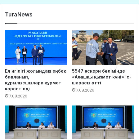
TuraNews
Ел игілігі жолындағы еңбек
5547 әскери бөлімінде
бағаланып,
«Алғашқы қызмет күні» іс-
құрылысшыларға құрмет
шарасы өтті
көрсетілді
7.08.2026
7.08.2026