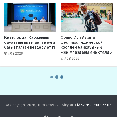
© Copyright 2026, TuraNews.kz БАҚ куәлігі
№KZ26VPY00056112