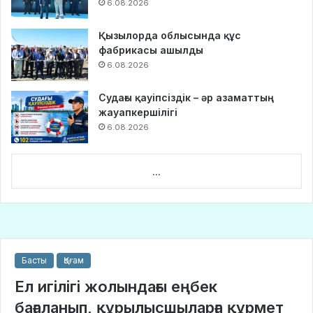
6.08.2026
Қызылорда облысында құс
фабрикасы ашылды
6.08.2026
Судағы қауіпсіздік – әр азаматтың
жауапкершілігі
6.08.2026
...