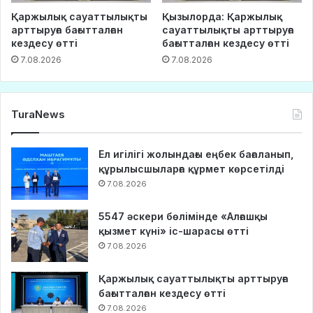
Қаржылық сауаттылықты
Қызылорда: Қаржылық
арттыруға бағытталған
сауаттылықты арттыруға
кездесу өтті
бағытталған кездесу өтті
7.08.2026
7.08.2026
TuraNews
Ел игілігі жолындағы еңбек бағаланып,
құрылысшыларға құрмет көрсетілді
7.08.2026
5547 әскери бөлімінде «Алғашқы
қызмет күні» іс-шарасы өтті
7.08.2026
Қаржылық сауаттылықты арттыруға
бағытталған кездесу өтті
7.08.2026