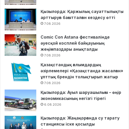
Қызылорда: Қаржылық сауаттылықты
арттыруға бағытталған кездесу өтті
7.08.2026
Comic Con Astana фестивалінде
әуесқой косплей байқауының
жеңімпаздары анықталды
7.08.2026
Қазақстандық ғалымдардың
әзірлемелері «Қазақстанда жасалған»
ұлттық брендін толықтырып жатыр
7.08.2026
Қызылорда: Ауыл шаруашылығы – өңір
экономикасының негізгі тірегі
6.08.2026
Қызылорда: Жаңақорғанда су тарату
станциясы іске қосылды