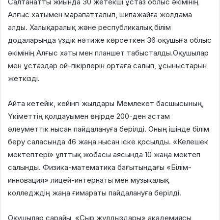
Салтанатты жиында 30 жетекші ұстаз облыс әкімінің
Алғыс хатымен марапатталып, шипажайға жолдама
алды. Халықаралық және республикалық білім
додаларында үздік нәтиже көрсеткен 36 оқушыға облыс
әкімінің Алғыс хаты мен планшет табысталды.Оқушылар
мен ұстаздар ой-пікірлерін ортаға салып, ұсыныстарын
жеткізді.
Айта кетейік, кейінгі жылдары Мемлекет басшысының,
Үкіметтің қолдауымен өңірде 200-ден астам
әлеуметтік нысан пайдалануға берілді. Оның ішінде білім
беру саласында 46 жаңа нысан іске қосылды. «Келешек
мектептері» ұлттық жобасы аясында 10 жаңа мектеп
салынды. Физика-математика бағытындағы «Білім-
инновация» лицей-интернаты мен музыкалық
колледждің жаңа ғимараты пайдалануға берілді.
Оқушылар сарайы, «Сыр жұлдыздары» академиясы,