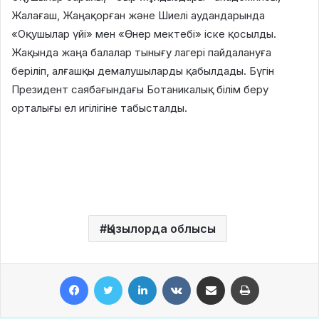
Жалағаш, Жаңақорған және Шиелі аудандарында
«Оқушылар үйі» мен «Өнер мектебі» іске қосылды.
Жақында жаңа балалар тынығу лагері пайдалануға
беріліп, алғашқы демалушыларды қабылдады. Бүгін
Президент саябағындағы Ботаникалық білім беру
орталығы ел игілігіне табысталды.
Қызылорда облысы
Facebook
Twitter
LinkedIn
VKontakte
Share via Email
Print