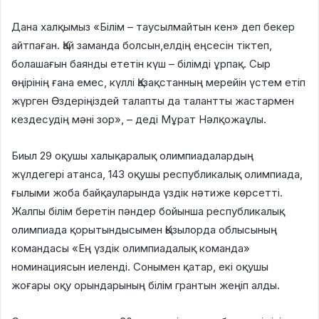
Дана халқымыз «Білім – таусылмайтын кен» деп бекер
айтпаған. Қай заманда болсын,елдің еңсесін тіктеп,
болашағын баянды ететін күш – білімді ұрпақ. Сыр
өңірінің ғана емес, күллі Қазақстанның мерейін үстем етіп
жүрген Өздеріңіздей талапты да талантты жастармен
кездесудің мәні зор», – деді Мұрат Нәлқожаұлы.
Биыл 29 оқушы халықаралық олимпиадалардың
жүлдегері атанса, 143 оқушы республикалық олимпиада,
ғылыми жоба байқауларында үздік нәтиже көрсетті.
Жалпы білім беретін пәндер бойынша республикалық
олимпиада қорытындысымен Қызылорда облысының
командасы «Ең үздік олимпиадалық команда»
номинациясын иеленді. Сонымен қатар, екі оқушы
жоғары оқу орындарының білім грантын жеңіп алды.