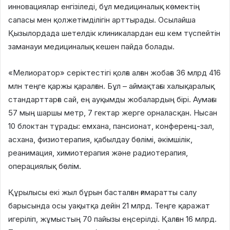
инновациялар енгізіледі, бұл медициналық көмектің
сапасы мен қолжетімділігін арттырады. Осылайша
Қызылордада шетелдік клиникалардан еш кем түспейтін
заманауи медициналық кешен пайда болады.
«Мелиоратор» серіктестігі қолға алған жобаға 36 млрд 416
млн теңге қаржы қаралған. Бұл – аймақтағы халықаралық
стандарттарға сай, ең ауқымды жобалардың бірі. Аумағы
57 мың шаршы метр, 7 гектар жерге орналасқан. Нысан
10 блоктан тұрады: емхана, пансионат, конференц-зал,
асхана, физиотерапия, қабылдау бөлімі, әкімшілік,
реанимация, химиотерапия және радиотерапия,
операциялық бөлім.
Құрылысы екі жыл бұрын басталған ғимаратты салу
барысында осы уақытқа дейін 21 млрд. Теңге қаражат
игеріліп, жұмыстың 70 пайызы еңсерілді. Қалған 16 млрд.