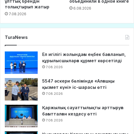
ұлттық брендін
объединили в одной книге
толықтырып жатыр
6.08.2026
7.08.2026
TuraNews
Ел игілігі жолындағы еңбек бағаланып,
құрылысшыларға құрмет көрсетілді
7.08.2026
5547 әскери бөлімінде «Алғашқы
қызмет күні» іс-шарасы өтті
7.08.2026
Қаржылық сауаттылықты арттыруға
бағытталған кездесу өтті
7.08.2026