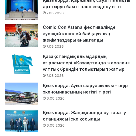
Қызылорда: Қаржылық сауаттылықты
арттыруға бағытталған кездесу өтті
7.08.2026
Comic Con Astana фестивалінде
әуесқой косплей байқауының
жеңімпаздары анықталды
7.08.2026
Қазақстандық ғалымдардың
әзірлемелері «Қазақстанда жасалған»
ұлттық брендін толықтырып жатыр
7.08.2026
Қызылорда: Ауыл шаруашылығы – өңір
экономикасының негізгі тірегі
6.08.2026
Қызылорда: Жаңақорғанда су тарату
станциясы іске қосылды
6.08.2026