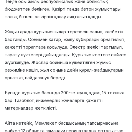
Теңге осы жылы республикалық және облыстық
бюджеттен бөлінген. Қазіргі таңда бетон жұмыстары
толық біткен, ал кірпіш қалау аяқталып қалды.
Жақын арада құрылысшылар терезесін салып, қасбетін
бастайды. Сонымен қатар, жылу құбырлары орнатылып,
қажетті тораптарға қосылуда. Электр желісі тартылып,
тарату нүктелері дайындалды. Құрылыс кестеге сәйкес
жүргізілуде. Жоспар бойынша күшейтілген жұмыс
режиміне көшіп, жыл соңына дейін құрал-жабдықтарын
орнатып, пайдалануға береді.
Бүгінде құрылыс басында 200-ге жуық адам, 15 техника
бар. Газоблог, инженерлік жүйелерге қажетті
материалдар жеткілікті.
Айта кетейік, Мемлекет басшысының тапсырмасына
сәйкес 12 облыста заманауи перинаталдық орталықтар