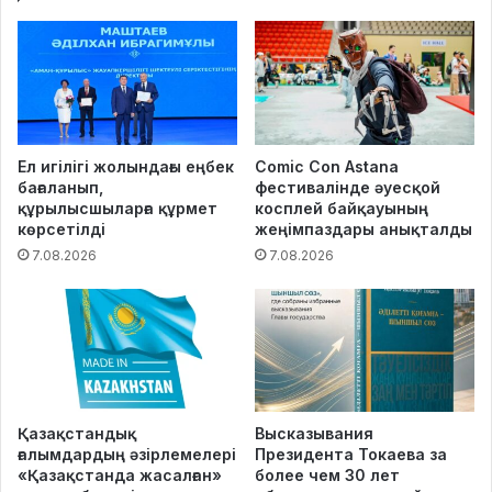
Ел игілігі жолындағы еңбек
Comic Con Astana
бағаланып,
фестивалінде әуесқой
құрылысшыларға құрмет
косплей байқауының
көрсетілді
жеңімпаздары анықталды
7.08.2026
7.08.2026
Қазақстандық
Высказывания
ғалымдардың әзірлемелері
Президента Токаева за
«Қазақстанда жасалған»
более чем 30 лет