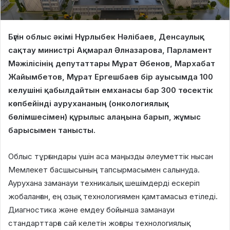
Бүгін облыс әкімі Нұрлыбек Нәлібаев, Денсаулық
сақтау министрі Ақмарал Әлназарова, Парламент
Мәжілісінің депутаттары Мұрат Әбенов, Мархабат
Жайымбетов, Мұрат Ергешбаев бір ауысымда 100
келушіні қабылдайтын емханасы бар 300 төсектік
көпбейінді аурухананың (онкологиялық
бөлімшесімен) құрылыс алаңына барып, жұмыс
барысымен танысты.
Облыс тұрғындары үшін аса маңызды әлеуметтік нысан
Мемлекет басшысының тапсырмасымен салынуда.
Аурухана заманауи техникалық шешімдерді ескеріп
жобаланған, ең озық технологиямен қамтамасыз етіледі.
Диагностика және емдеу бойынша заманауи
стандарттарға сай келетін жоғары технологиялық