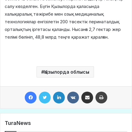
салу көзделген. Бүгін Қызылорда қаласында
халықаралық тәжірибе мен озық медициналық
технологиялар енгізілетін 200 төсектік перинаталдық
орталықтың іргетасы қаланды. Нысанға 2,7 гектар жер
телімі бөлініп, 48,8 млрд теңге қаражат қаралған.
Қызылорда облысы
Facebook
Twitter
LinkedIn
VKontakte
Share via Email
Print
TuraNews