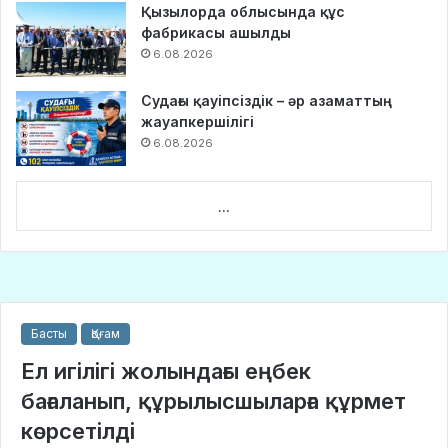
Қызылорда облысында құс
фабрикасы ашылды
6.08.2026
Судағы қауіпсіздік – әр азаматтың
жауапкершілігі
6.08.2026
...