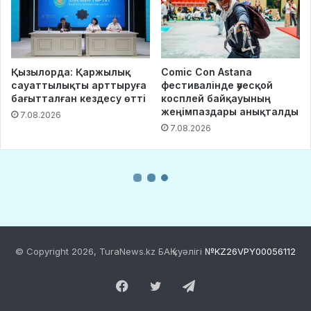
© Copyright 2026, TuraNews.kz БАҚ куәлігі
№KZ26VPY00056112
Facebook
Twitter
Telegram