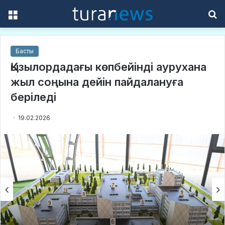
Menu
S
f
Басты
Қызылордадағы көпбейінді аурухана
жыл соңына дейін пайдалануға
беріледі
19.02.2026