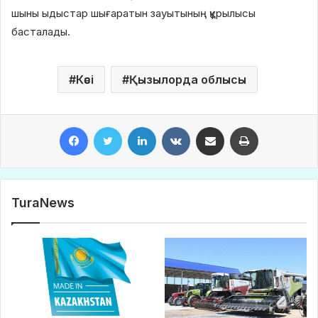
шыны ыдыстар шығаратын зауытының құрылысы
басталады.
Кәсі
Қызылорда облысы
Facebook
Twitter
LinkedIn
VKontakte
Share via Email
Print
TuraNews