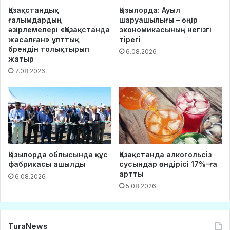
Қазақстандық
Қызылорда: Ауыл
ғалымдардың
шаруашылығы – өңір
әзірлемелері «Қазақстанда
экономикасының негізгі
жасалған» ұлттық
тірегі
брендін толықтырып
6.08.2026
жатыр
7.08.2026
Қызылорда облысында құс
Қазақстанда алкогольсіз
фабрикасы ашылды
сусындар өндірісі 17%-ға
артты
6.08.2026
5.08.2026
TuraNews