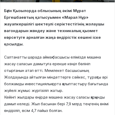
Бүгін Қызылорда облысының әкімі Мұрат
Ергешбаевтың қатысуымен «Марал Нұр»
жауапкершілігі шектеулі серіктестігінің жолаушы
вагондарын жөндеу және техникалық қызмет
көрсетуге арналған жаңа өндірістік кешені іске
қосылды.
Салтанатты шарада аймақ басшысы елімізде машина
жасау саласын дамытуға ерекше көңіл бөлініп
отырғанын атап өтті. Мемлекет басшысының
Жолдауында айтылған міндеттерге сәйкес, тұрақты әрі
болжамды инвестициялық орта қалыптастыру бағытында
жүйелі жұмыс жүргізіліп жатыр.
Кейінгі жылдары өңірде машина жасау саласы қарқынды
дамып келеді. Жыл басынан бері 7,9 млрд теңгенің өнімі
өндіріліп, өсім 4,7 пайыз болған.