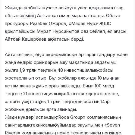
Жиында жобаны жүзеге асыруға үлес қосқан азаматтар
облыс әкімінің Алғыс хатымен марапатталды. Облыс
прокуроры Ризабек Ожаров, «Марал Нұр» ЖШС
құрылтайшысы Мұрат Нұрсайытов сөз сөйлеп, ел ағасы
Айтбай Көшербаев ақ батасын берді.
Айта кетейік, өңір экономикасын әртараптандыру және
жаңа өндіріс орындарын ашу мақсатында алдағы үш
жылға 1,9 трлн теңгенің 48 инвестициялық жобасы
жоспарланып отыр. Бұл жобалар аясында 10 мыңнан
астам жаңа жұмыс орны ашылады. Биыл 100 млрд
теңгеге 21 инвестициялық жобаны іске қосу көзделсе,
алдағы уақытта құны 1 трлн теңгеден асатын 14 ірі
жобаның құрылысы қолға алынады.
Жақын күндері испандық «Roca Group» компаниясының
санитарлық-техникалық бұйымдар зауыты мен «Seven
Rivers» компаниясының неміс технологиясы негізінде