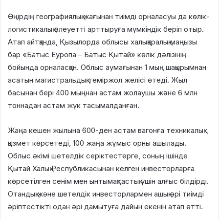
Өңірдің географиялық жағынан тиімді орналасуы да көлік-
логистикалық әлеуетті арттыруға мүмкіндік беріп отыр.
Атап айтқанда, Қызылорда облысы халықаралық маңызы
бар «Батыс Еуропа – Батыс Қытай» көлік дәлізінің
бойында орналасқан. Облыс аумағынан 1 мың шақырымнан
асатын магистральдық теміржол желісі өтеді. Жыл
басынан бері 400 мыңнан астам жолаушы және 6 млн
тоннадан астам жүк тасымалданған.
Жаңа кешен жылына 600-ден астам вагонға техникалық
қызмет көрсетеді, 100 жаңа жұмыс орны ашылады.
Облыс әкімі шетелдік серіктестерге, соның ішінде
Қытай Халық Республикасынан келген инвесторларға
көрсетілген сенім мен ынтымақтастық үшін алғыс білдірді.
Отандық және шетелдік инвесторлармен ашық әрі тиімді
әріптестікті одан әрі дамытуға дайын екенін атап өтті.