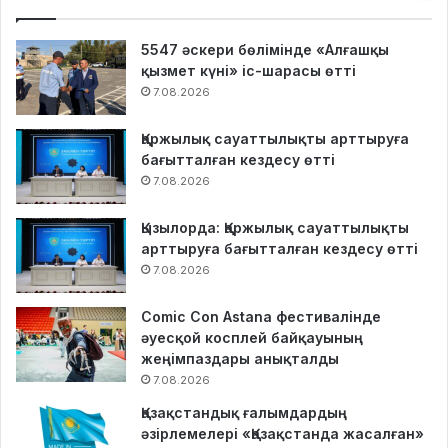
5547 әскери бөлімінде «Алғашқы
қызмет күні» іс-шарасы өтті
7.08.2026
Қаржылық сауаттылықты арттыруға
бағытталған кездесу өтті
7.08.2026
Қызылорда: Қаржылық сауаттылықты
арттыруға бағытталған кездесу өтті
7.08.2026
Comic Con Astana фестивалінде
әуесқой косплей байқауының
жеңімпаздары анықталды
7.08.2026
Қазақстандық ғалымдардың
әзірлемелері «Қазақстанда жасалған»