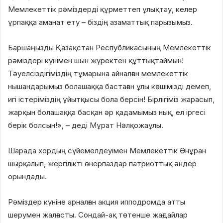
Мемлекеттік рәміздерді құрметтеп ұлықтау, келер
ұрпаққа аманат ету – біздің азаматтық парызымыз.
Баршаңызды Қазақстан Республикасының Мемлекеттік
рәміздері күнімен шын жүректен құттықтаймын!
Тәуелсіздігіміздің тұмарына айналған мемлекеттік
нышандарымыз болашаққа бастаған ұлы көшімізді демеп,
игі істеріміздің ұйытқысы бола берсін! Бірлігіміз жарасып,
жарқын болашаққа басқан әр қадамымыз нық, ел іргесі
берік болсын!», – деді Мұрат Нәлқожаұлы.
Шарада хордың сүйемелдеуімен Мемлекеттік Әнұран
шырқалып, жергілікті өнерпаздар патриоттық әндер
орындады.
Рәміздер күніне арналған акция ипподромда атты
шерумен жалғасты. Сондай-ақ төтенше жағдайлар