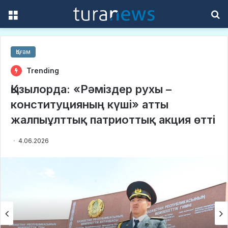
Menu
S
f
Қоғам
Trending
Қызылорда: «Рәміздер рухы –
конституцияның күші» атты
жалпыұлттық патриоттық акция өтті
4.06.2026