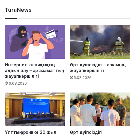
TuraNews
Интернет-алаяқтықтың
Өрт қауіпсіздігі – әркімнің
алдын алу – әр азаматтың
жауапкершілігі
жауапкершілігі
5.08.2026
6.08.2026
Ұлттық архивке 20 жыл:
Өрт қауіпсіздігі