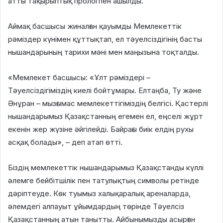
атты тақырыптық прологпен ашылды.
Аймақ басшысы жиналған қауымды Мемлекеттік
рәміздер күнімен құттықтап, ел тәуелсіздігінің басты
нышандарының тарихи мәні мен маңызына тоқталды.
«Мемлекет басшысы: «Ұлт рәміздері –
Тәуелсіздігіміздің киелі бойтұмары. Елтаңба, Ту және
Әнұран – мызғымас мемлекеттігіміздің белгісі. Қастерлі
нышандарымыз Қазақстанның егемен ел, еңселі жұрт
екенін жер жүзіне әйгілейді. Байрағы биік елдің рухы
асқақ болады», – деп атап өтті.
Біздің мемлекеттік нышандарымыз Қазақстанды күллі
әлемге бейбітшілік пен татулықтың символы ретінде
дәріптеуде. Көк туымыз халықаралық ареналарда,
әлемдегі алпауыт ұйымдардың төрінде Тәуелсіз
Қазақстанның атын танытты. Айбынымызды асырған