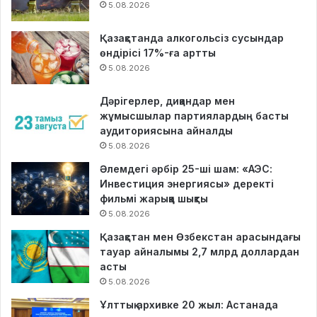
5.08.2026
Қазақстанда алкогольсіз сусындар
өндірісі 17%-ға артты
5.08.2026
Дәрігерлер, диқандар мен
жұмысшылар партиялардың басты
аудиториясына айналды
5.08.2026
Әлемдегі әрбір 25-ші шам: «АЭС:
Инвестиция энергиясы» деректі
фильмі жарыққа шықты
5.08.2026
Қазақстан мен Өзбекстан арасындағы
тауар айналымы 2,7 млрд доллардан
асты
5.08.2026
Ұлттық архивке 20 жыл: Астанада