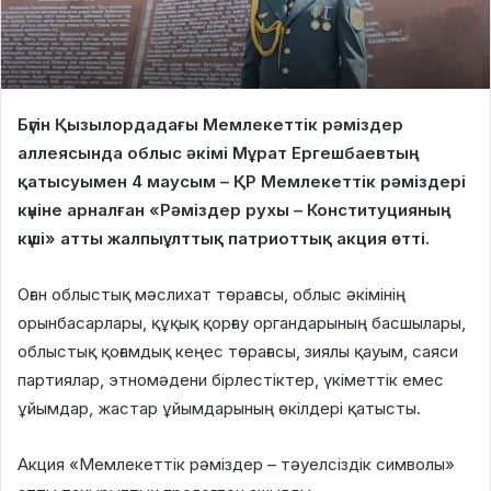
Бүгін Қызылордадағы Мемлекеттік рәміздер
аллеясында облыс әкімі Мұрат Ергешбаевтың
қатысуымен 4 маусым – ҚР Мемлекеттік рәміздері
күніне арналған «Рәміздер рухы – Конституцияның
күші» атты жалпыұлттық патриоттық акция өтті.
Оған облыстық мәслихат төрағасы, облыс әкімінің
орынбасарлары, құқық қорғау органдарының басшылары,
облыстық қоғамдық кеңес төрағасы, зиялы қауым, саяси
партиялар, этномәдени бірлестіктер, үкіметтік емес
ұйымдар, жастар ұйымдарының өкілдері қатысты.
Акция «Мемлекеттік рәміздер – тәуелсіздік символы»