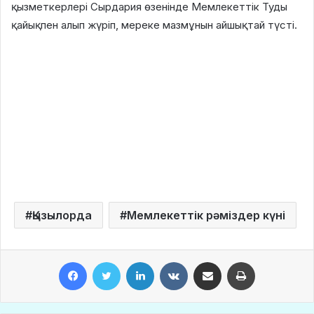
қызметкерлері Сырдария өзенінде Мемлекеттік Туды
қайықпен алып жүріп, мереке мазмұнын айшықтай түсті.
Қызылорда
Мемлекеттік рәміздер күні
Facebook
Twitter
LinkedIn
VKontakte
Share via Email
Print