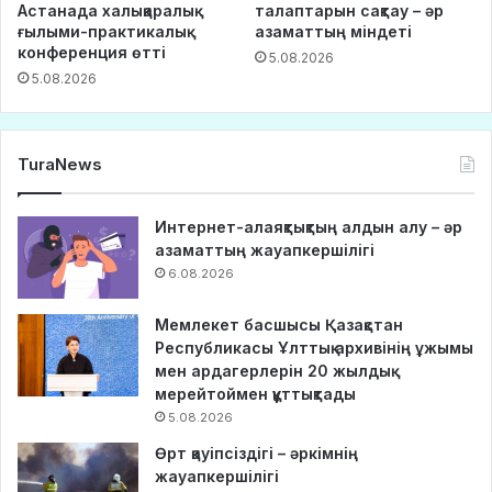
Астанада халықаралық
талаптарын сақтау – әр
ғылыми-практикалық
азаматтың міндеті
конференция өтті
5.08.2026
5.08.2026
TuraNews
Интернет-алаяқтықтың алдын алу – әр
азаматтың жауапкершілігі
6.08.2026
Мемлекет басшысы Қазақстан
Республикасы Ұлттық архивінің ұжымы
мен ардагерлерін 20 жылдық
мерейтоймен құттықтады
5.08.2026
Өрт қауіпсіздігі – әркімнің
жауапкершілігі