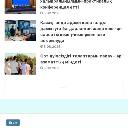
халықаралық ғылыми-практикалық
конференция өтті
5.08.2026
Қазақстанда адами капиталды
дамытуға бағдарланған жаңа көші-қон
саясаты кезең-кезеңімен іске
асырылуда
5.08.2026
Өрт қауіпсіздігі талаптарын сақтау – әр
азаматтың міндеті
5.08.2026
...