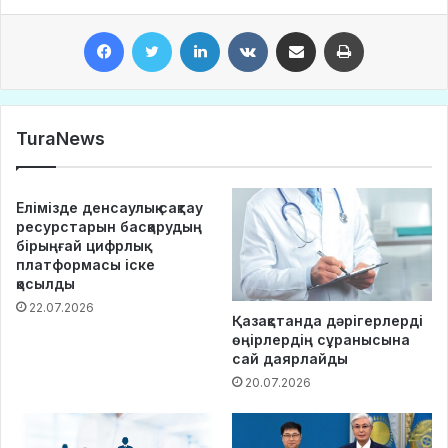
Facebook
Twitter
LinkedIn
VKontakte
Share via Email
Print
TuraNews
Елімізде денсаулық сақтау
ресурстарын басқарудың
бірыңғай цифрлық
платформасы іске
қосылды
22.07.2026
Қазақстанда дәрігерлерді
өңірлердің сұранысына
сай даярлайды
20.07.2026