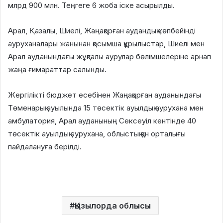
млрд 900 млн. Теңгеге 6 жоба іске асырылды.
Арал, Қазалы, Шиелі, Жаңақорған аудандық көпбейінді
ауруханалары жанынан қосымша құрылыстар, Шиелі мен
Арал ауданындағы жұқпалы аурулар бөлімшелеріне арнап
жаңа ғимараттар салынды.
Жергілікті бюджет есебінен Жаңақорған ауданындағы
Төменарық ауылында 15 төсектік ауылдық аурухана мен
амбулатория, Арал ауданының Сексеуіл кентінде 40
төсектік ауылдық аурухана, облыстық қан орталығы
пайдалануға берілді.
Қызылорда облысы