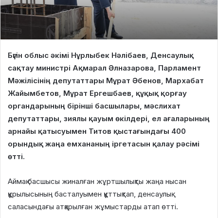
Бүгін облыс әкімі Нұрлыбек Нәлібаев, Денсаулық
сақтау министрі Ақмарал Әлназарова, Парламент
Мәжілісінің депутаттары Мұрат Әбенов, Мархабат
Жайымбетов, Мұрат Ергешбаев, құқық қорғау
органдарының бірінші басшылары, мәслихат
депутаттары, зиялы қауым өкілдері, ел ағаларының
арнайы қатысуымен Титов қыстағындағы 400
орындық жаңа емхананың іргетасын қалау рәсімі
өтті.
Аймақ басшысы жиналған жұртшылықты жаңа нысан
құрылысының басталуымен құттықтап, денсаулық
саласындағы атқарылған жұмыстарды атап өтті.