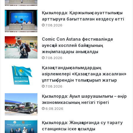
Қызылорда: Қаржылық сауаттылықты
арттыруға бағытталған кездесу өтті
7.08.2026
Comic Con Astana фестивалінде
әуесқой косплей байқауының
жеңімпаздары анықталды
7.08.2026
Қазақстандық ғалымдардың
әзірлемелері «Қазақстанда жасалған»
ұлттық брендін толықтырып жатыр
7.08.2026
Қызылорда: Ауыл шаруашылығы – өңір
экономикасының негізгі тірегі
6.08.2026
Қызылорда: Жаңақорғанда су тарату
станциясы іске қосылды