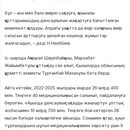
Бұл – ана мен бала өмірін сақтауға, қазыналы
қарттарымыздың денсаулығын жақсартуға бағытталған
мемлекет қолдауы. Алдағы уақытта да өңір халқының өмір
сапасын арттыруға арналған кешенді жұмыстар
жалғасады», – деді Н.Нәлібаев.
Іс-шарада Ақмарал Шәріпбайқызы, Мархабат
Жайымбетұлы құттықтау сөз алып, Қызылорда облысының
құрметті азаматы Тұрғанбай Маханұлы бата берді.
Айта кетейік, 2022-2025 жылдары өңірде 26 млрд 400
млн. Теңгеге 40 медициналық нысан салынып, пайдалануға
берілген. «Ауылда денсаулық сақтауды жаңғырту» ұлттық
жобасымен 10 млрд 700 млн. Теңгеге бой көтерген 28
нысан бүгінде халық игілігіне айналды. Сонымен қатар, ауыл
тұрғындарына шұғыл медициналық көмек көрсету үшін 9