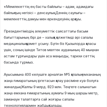
«Мемлекеттің ең басты байлығы – адам, адамдағы
байлықтың негізісі – денсаулық. Деннің саулығы –
мемлекеттің дамуы мен өркендеуінің арқауы.
Президентіміздің әлеуметтік саясаттағы басым
бағыттарының бірі де – халыққа қолжетімді әрі сапалы
медициналық қызмет ұсыну. Бүгін біз Қызылорда қаласы
үшін, соның ішінде Титов мөлтек ауданының 40 мыңнан
астам тұрғындары үшін аса маңызды, тарихи сәттің
басында тұрмыз.
Ауысымына 400 келушіге арналған №5 қалалық емхананың
жаңа ғимаратының іргетасын қалау рәсіміне куә болуға
жиналдық. Жалпы 9 млрд. 823 млн. Теңгеге салынатын
жаңа емхана ғимаратының аумағы 9 мың шаршы метр,
заманауи талаптарға сай жоғары сапалы
технологиялармен жабдықталады.