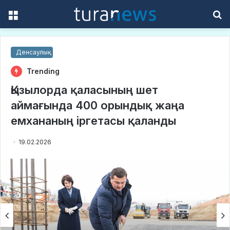
Menu
S
f
Денсаулық
Trending
Қызылорда қаласының шет
аймағында 400 орындық жаңа
емхананың іргетасы қаланды
19.02.2026