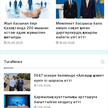
Жыл басынан бері
Мемлекет басшысы бала
Қазақстанда 200 мыңнан
өмірін сақтап қалған
астам адам жұмыспен
дәрігерлердің қажырлы
қамтылды
еңбегін үлгі етті
25.06.2026
18.06.2026
TuraNews
5547 әскери бөлімінде «Алғашқы қызмет
күні» іс-шарасы өтті
7.08.2026
Қаржылық сауаттылықты арттыруға
бағытталған кездесу өтті
7.08.2026