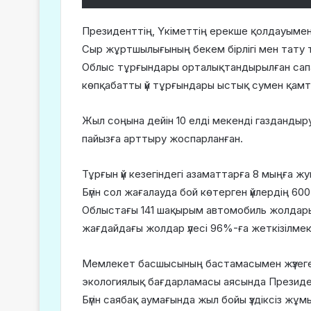
Президенттің, Үкіметтің ерекше қолдауымен
Сыр жұртшылығының бекем бірлігі мен тату ті
Облыс тұрғындары орталықтандырылған сапа
көпқабатты үй тұрғындары ыстық сумен қамт
Жыл соңына дейін 10 елді мекенді газдандыру
пайызға арттыру жоспарланған.
Тұрғын үй кезегіндегі азаматтарға 8 мыңға ж
Бүгін сол жағалауда бой көтерген үйлердің 600
Облыстағы 141 шақырым автомобиль жолдары,
жағдайдағы жолдар үлесі 96%-ға жеткізілмек
Мемлекет басшысының бастамасымен жүзеге
экологиялық бағдарламасы аясында Президе
Бүгін саябақ аумағында жыл бойы үздіксіз ж