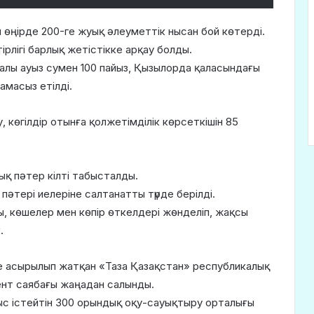
 өңірде 200-ге жуық әлеуметтік нысан бой көтерді.
рлігі барлық жетістікке арқау болды.
лы ауыз сумен 100 пайыз, Қызылорда қаласындағы
амасыз етілді.
, көгілдір отынға қолжетімділік көрсеткішін 85
уық пәтер кілті табысталды.
 пәтері иелеріне салтанатты түрде берілді.
 көшелер мен көпір өткелдері жөнделіп, жақсы
.
 асырылып жатқан «Таза Қазақстан» республикалық
нт саябағы жаңадан салынды.
ұмыс істейтін 300 орындық оқу-сауықтыру орталығы