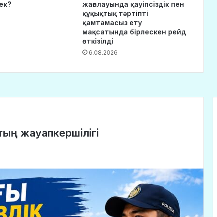
ек?
жағалауында қауіпсіздік пен
құқықтық тәртіпті
қамтамасыз ету
мақсатында бірлескен рейд
өткізілді
6.08.2026