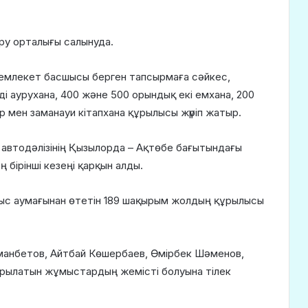
ру орталығы салынуда.
емлекет басшысы берген тапсырмаға сәйкес,
і аурухана, 400 және 500 орындық екі емхана, 200
 мен заманауи кітапхана құрылысы жүріп жатыр.
автодәлізінің Қызылорда – Ақтөбе бағытындағы
бірінші кезеңі қарқын алды.
лыс аумағынан өтетін 189 шақырым жолдың құрылысы
манбетов, Айтбай Көшербаев, Өмірбек Шәменов,
арылатын жұмыстардың жемісті болуына тілек