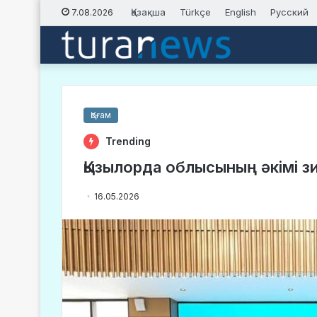
Қазақша
Türkçe
English
Русский
7.08.2026
Қоғам
Trending
Қызылорда облысының әкімі з
16.05.2026