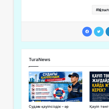
Қызы
Facebook
Twitter
TuraNews
Судағы қауіпсіздік – әр
Қауіп төн