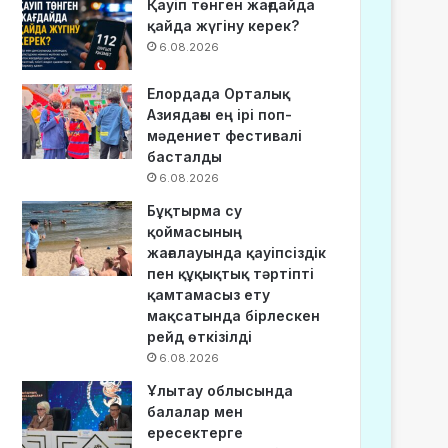
Қауіп төнген жағдайда
қайда жүгіну керек?
6.08.2026
Елордада Орталық
Азиядағы ең ірі поп-
мәдениет фестивалі
басталды
6.08.2026
Бұқтырма су
қоймасының
жағалауында қауіпсіздік
пен құқықтық тәртіпті
қамтамасыз ету
мақсатында бірлескен
рейд өткізілді
6.08.2026
Ұлытау облысында
балалар мен
ересектерге