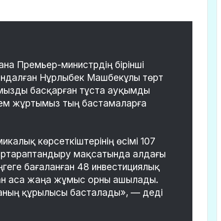
 ғана Премьер-министрдің бірінші
ындалған Нұрлыбек Машбекұлы төрт
мызды басқарған тұста ауқымды
кем жұртымыз тың бастамаларға
икалық көрсеткіштерінің өсімі 107
 әртараптандыру мақсатында алдағы
ңгеге бағаланған 48 инвестициялық
ан аса жаңа жұмыс орны ашылады.
обаның құрылысы басталады», — деді