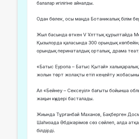
балалар игілігіне айналды.
Одан бөлек, осы маңда Ботаникалық білім бе
Жыл басында өткен V Ұлттық құрылтайда М
Қызылорда қаласында 300 орындық көпбейінд
орындық перинаталдық орталық, драма театр
«Батыс Еуропа – Батыс Қытай» халықаралық 
жолын төрт жолақты етіп кеңейту жобасының 
Ал «Бейнеу – Сексеуіл» бағыты бойынша об
жақын күндері басталады.
Жиында Тұрғанбай Маханов, Бақберген Дос
Шаһизада Әбдікәрімов сөз сөйлеп, алда атқ
білдірді.