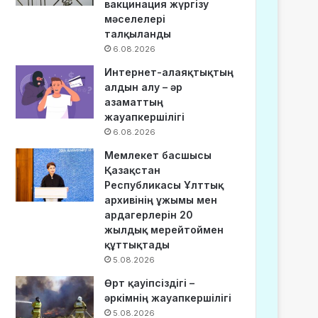
вакцинация жүргізу
мәселелері
талқыланды
6.08.2026
Интернет-алаяқтықтың
алдын алу – әр
азаматтың
жауапкершілігі
6.08.2026
Мемлекет басшысы
Қазақстан
Республикасы Ұлттық
архивінің ұжымы мен
ардагерлерін 20
жылдық мерейтоймен
құттықтады
5.08.2026
Өрт қауіпсіздігі –
әркімнің жауапкершілігі
5.08.2026