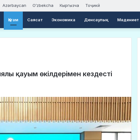
Azərbaycan
Oʻzbekcha
Кыргызча
Тоҷикӣ
Қоғам
Саясат
Экономика
Денсаулық
Мәдениет
иялы қауым өкілдерімен кездесті