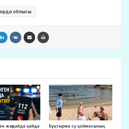
лорда облысы
LinkedIn
VKontakte
Share via Email
Print
ген жағдайда қайда
Бұқтырма су қоймасының