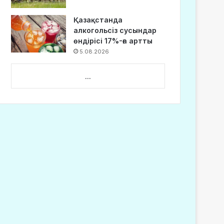
Қазақстанда
алкогольсіз сусындар
өндірісі 17%-ға артты
5.08.2026
...