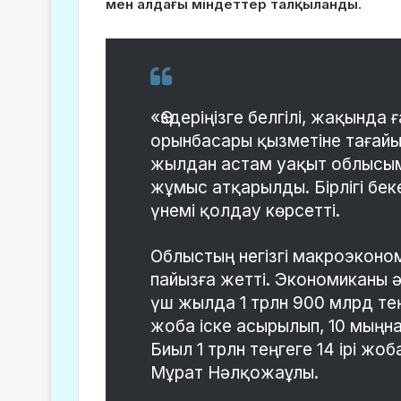
мен алдағы міндеттер талқыланды.
«Өздеріңізге белгілі, жақында
орынбасары қызметіне тағай
жылдан астам уақыт облысы
жұмыс атқарылды. Бірлігі бе
үнемі қолдау көрсетті.
Облыстың негізгі макроэконом
пайызға жетті. Экономиканы
үш жылда 1 трлн 900 млрд те
жоба іске асырылып, 10 мыңн
Биыл 1 трлн теңгеге 14 ірі ж
Мұрат Нәлқожаұлы.