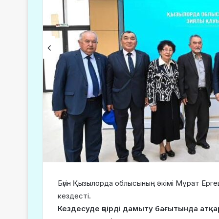
Бүгін Қызылорда облысының әкімі Мұрат Ерге
кездесті.
Кездесуде өңірді дамыту бағытында атқ