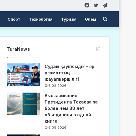
Facebook
Twitter
Telegram
Search
Спорт
Технология
Туризм
Әлем
for
TuraNews
Судағы қауіпсіздік – әр
азаматтың
жауапкершілігі
6.08.2026
Высказывания
Президента Токаева за
более чем 30 лет
объединили в одной
книге
6.08.2026