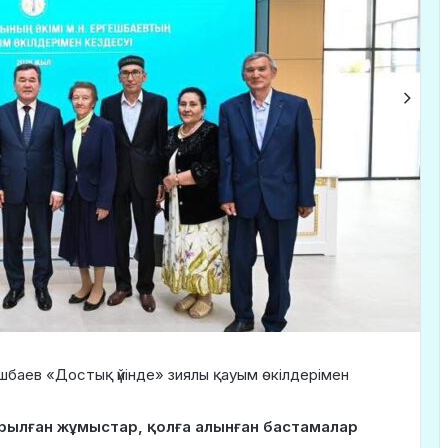
шбаев «Достық үйінде» зиялы қауым өкілдерімен
арылған жұмыстар, қолға алынған бастамалар