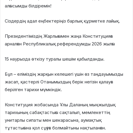
алғысымды білдіремін!
Сіздердің адал еңбектеріңіз барлық құрметке лайық.
Президентіміздің Жарлығымен жаңа Конституцияға
арналған Республикалық референдумды 2026 жылғы
15 наурызда өткізу туралы шешім қабылданды.
Бұл – еліміздің жарқын келешегі үшін өз таңдауымызды
жасап, қастерлі Отанымыздың берік негізін қалауға
берілген тарихи мүмкіндік.
Конституция жобасында Ұлы Даланың мыңжылдық
тарихының сабақтастығы сақталып, мемлекеттің
унитарлы сипаты мен шекарасына, аумақтық
тұтастығына қол сұғуға болмайтыны нақтыланған.