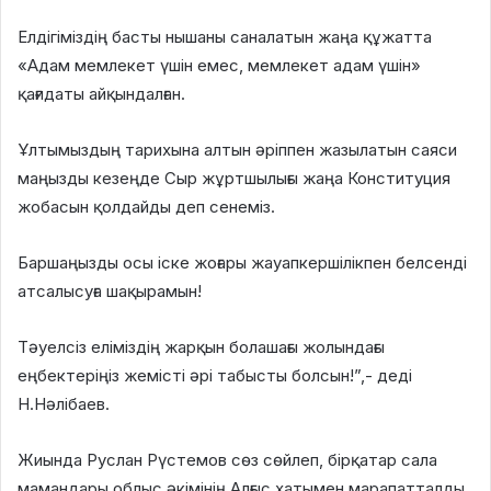
Елдігіміздің басты нышаны саналатын жаңа құжатта
«Адам мемлекет үшін емес, мемлекет адам үшін»
қағидаты айқындалған.
Ұлтымыздың тарихына алтын әріппен жазылатын саяси
маңызды кезеңде Сыр жұртшылығы жаңа Конституция
жобасын қолдайды деп сенеміз.
Баршаңызды осы іске жоғары жауапкершілікпен белсенді
атсалысуға шақырамын!
Тәуелсіз еліміздің жарқын болашағы жолындағы
еңбектеріңіз жемісті әрі табысты болсын!”,- деді
Н.Нәлібаев.
Жиында Руслан Рүстемов сөз сөйлеп, бірқатар сала
мамандары облыс әкімінің Алғыс хатымен марапатталды.