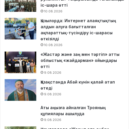
іс-шара өтті
10.08.2026
Қызылорда: Интернет алаяқтықтың
алдын алуға бағытталған
ақпараттық-түсіндіру іс-шарасы
өткізілді
10.08.2026
«Жастар және заң мен тәртіп» атты
облыстық «жайдарман» ойындары
өтті
9.08.2026
Қазақстанда Абай күнін қалай атап
өтеді
9.08.2026
Аты аңызға айналған Трояның
құпиялары ашылуда
9.08.2026