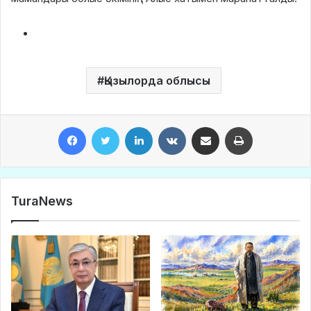
Қызылорда облысы
Facebook
Twitter
LinkedIn
VKontakte
Share via Email
Print
TuraNews