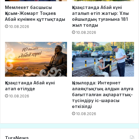
Мемлекет басшысы
Қазақстанда Абай күні
Қасым-Жомарт Тоқаев
аталып өтіп жатыр: Ұлы
Абай күнімен құттықтады
ойшылдың туғанына 181
жыл толды
10.08.2026
10.08.2026
Қазақстанда Абай күні
Қызылорда: Интернет
атап өтілуде
алаяқтықтың алдын алуға
бағытталған ақпараттық-
10.08.2026
түсіндіру іс-шарасы
өткізілді
10.08.2026
TuraNews