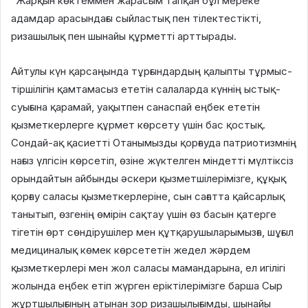
“Жарқын көктеммен жарасым тапқан бұл мереке
адамдар арасындағы сыйластық пен тілектестікті,
ризашылық пен шынайы құрметті арттырады.
Айтулы күн қарсаңында тұрғындардың қалыпты тұрмыс-
тіршілігін қамтамасыз ететін салаларда күннің ыстық-
суығына қарамай, уақытпен санаспай еңбек ететін
қызметкерлерге құрмет көрсету үшін бас қостық.
Сондай-ақ қасиетті Отанымызды қорғауда патриотизмнің
нағыз үлгісін көрсетіп, өзіне жүктелген міндетті мүлтіксіз
орындайтын айбынды әскери қызметшілерімізге, құқық
қорғау саласы қызметкерлеріне, сын сағатта қайсарлық
танытып, өзгенің өмірін сақтау үшін өз басын қатерге
тігетін өрт сөндірушілер мен құтқарушыларымызға, шұғыл
медициналық көмек көрсететін жедел жәрдем
қызметкерлері мен жол саласы мамандарына, ел игілігі
жолында еңбек етіп жүрген еріктілерімізге барша Сыр
жұртшылығының атынан зор ризашылығымды, шынайы