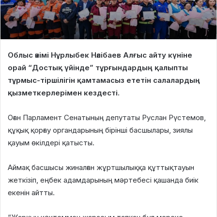
Облыс әкімі Нұрлыбек Нәлібаев Алғыс айту күніне
орай “Достық үйінде” тұрғындардың қалыпты
тұрмыс-тіршілігін қамтамасыз ететін салалардың
қызметкерлерімен кездесті.
Оған Парламент Сенатының депутаты Руслан Рүстемов,
құқық қорғау органдарының бірінші басшылары, зиялы
қауым өкілдері қатысты.
Аймақ басшысы жиналған жұртшылыққа құттықтауын
жеткізіп, еңбек адамдарының мәртебесі қашанда биік
екенін айтты.