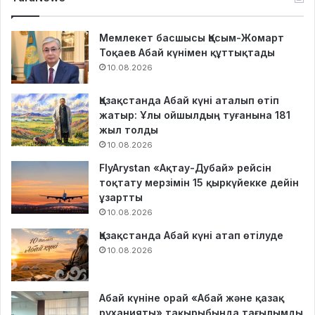
Мемлекет басшысы Қасым-Жомарт
Тоқаев Абай күнімен құттықтады
10.08.2026
Қазақстанда Абай күні аталып өтіп
жатыр: Ұлы ойшылдың туғанына 181
жыл толды
10.08.2026
FlyArystan «Ақтау-Дубай» рейсін
тоқтату мерзімін 15 қыркүйекке дейін
ұзартты
10.08.2026
Қазақстанда Абай күні атап өтілуде
10.08.2026
Абай күніне орай «Абай және қазақ
руханияты» тақырыбында тағылымды