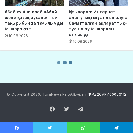
© Copyright 2026, TuraNews.kz БАҚ куәлігі
№KZ26VPY00056112
Facebook
Twitter
Telegram