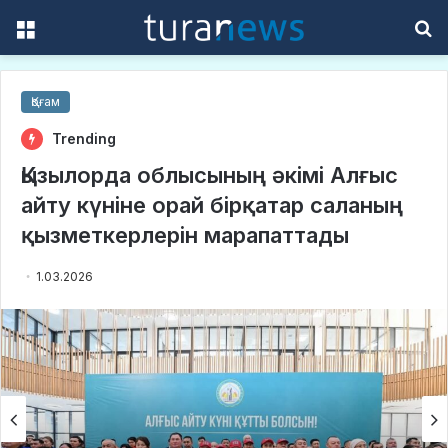
Menu
S
f
Қоғам
Trending
Қызылорда облысының әкімі Алғыс
айту күніне орай бірқатар саланың
қызметкерлерін марапаттады
1.03.2026