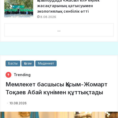
Қызылордада «Жасыл ел» еңбек
жасақтарының қатысуымен
экологиялық сенбілік өтті
8.08.2026
...