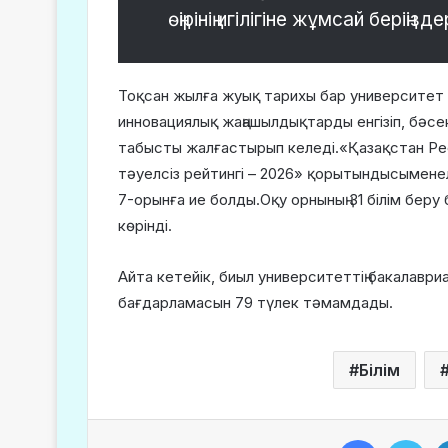
өңірінің игілігіне жұмсай берің
Тоқсан жылға жуық тарихы бар университет
инновациялық жаңашылдықтарды енгізіп, бәс
табысты жалғастырып келеді.«Қазақстан Ре
тәуелсіз рейтингі – 2026» қорытындысымене
7-орынға ие болды.Оқу орнының 31 білім бер
көрінді.
Айта кетейік, биыл университеттің бакалавр
бағдарламасын 79 түлек тәмамдады.
Білім
Facebook
Twitter