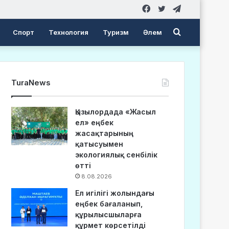
Facebook
Twitter
Telegram
Search
Спорт
Технология
Туризм
Әлем
for
TuraNews
Қызылордада «Жасыл
ел» еңбек
жасақтарының
қатысуымен
экологиялық сенбілік
өтті
8.08.2026
Ел игілігі жолындағы
еңбек бағаланып,
құрылысшыларға
құрмет көрсетілді