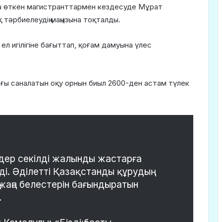
да өткен магистранттармен кездесуде Мұрат
қ тәрбиелеудің маңызына тоқталды.
н ел игілігіне бағыттап, қоғам дамуына үлес
рағы саналатын оқу орнын биыл 2600-ден астам түлек
 Сіздер секілді жалынды жастарға
і. Әділетті Қазақстанды құрудың
 жаңа белестерін бағындыратын
.