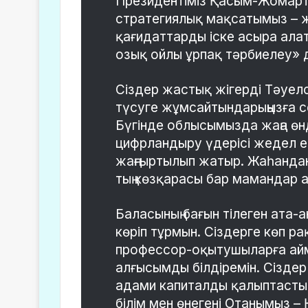
Президентіміз Қасым-Жомарт 
стратегиялық мақсатымыз – 
қағидаттарды іске асыра алаты
озық ойлы ұрпақ тәрбиелеу» 
Сіздер жастық жігерді Тәуелсіз
түсуге жұмсайтындарыңызға с
Бүгінде облысымызда жаңа өн
цифрландыру үдерісі жедел енг
жаңғыртылып жатыр. Жаһандану
тың көзқарасы бар мамандар 
Баласының бағын тілеген ата-
көріп тұрмын. Сіздерге көп ра
профессор-оқытушыларға айм
алғысымды білдіремін. Сізде
адами капиталды қалыптасты
білім мен өнегені Отанымыз – 