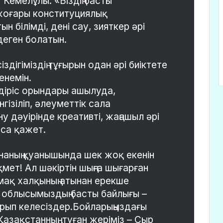
Кемелұлы: «Біздің басты
жоғары конституциялық
н білімді, дені сау, зияткер әрі
деген болатын.
дігіміздің тұғырын одан әрі биіктете
енемін.
діріс орындары ашылуда,
ізіліп, әлеуметтік сала
 дәуірінде креативті, жаңашыл әрі
аса қажет.
ананың қуанышында шек жоқ екенін
қмет! Ал шәкіртін шыңға шығарған
ақ халқының атынан ерекше
р облысымыздың басты байлығы –
рып келесіздер.Бойларыңыздағы
Қазақстанның, туған жеріміз – Сыр