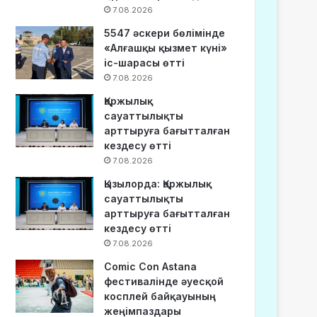
7.08.2026
5547 әскери бөлімінде
«Алғашқы қызмет күні»
іс-шарасы өтті
7.08.2026
Қаржылық
сауаттылықты
арттыруға бағытталған
кездесу өтті
7.08.2026
Қызылорда: Қаржылық
сауаттылықты
арттыруға бағытталған
кездесу өтті
7.08.2026
Comic Con Astana
фестивалінде әуесқой
косплей байқауының
жеңімпаздары