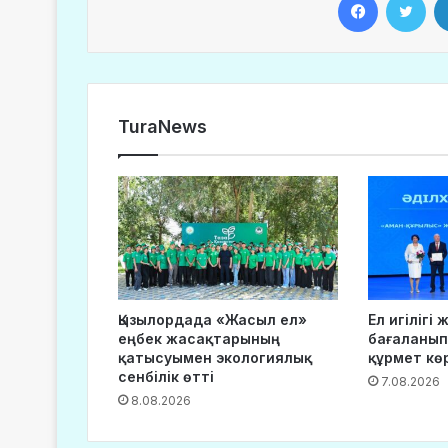
TuraNews
Қызылордада «Жасыл ел»
Ел игілігі
еңбек жасақтарының
бағаланып
қатысуымен экологиялық
құрмет кө
сенбілік өтті
7.08.2026
8.08.2026