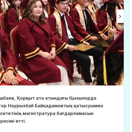
гешбаев, Қорқыт ата атындағы Қызылорда
ктор Наурызбай Байқадамовтың қатысуымен
ситетінің магистратура бағдарламасын
әсімі өтті.