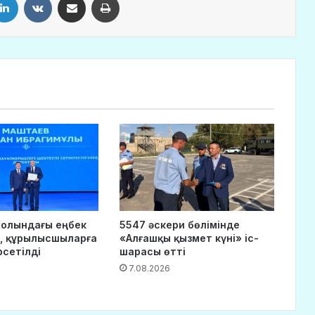
 жолындағы еңбек
5547 әскери бөлімінде
, құрылысшыларға
«Алғашқы қызмет күні» іс-
рсетілді
шарасы өтті
7.08.2026