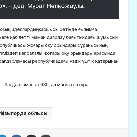
іздер», – деді Мұрат Нәлқожаұлы.
 озық идеялардың жаршысы ретінде ғылымға
екеге қабілетті маман даярлау бағытындағы жұмысын
спубликасы жоғары оқу орындары сұранысының
ліміздегі көпсалалы жоғары оқу орындары арасында
у бағдарламасы республикадағы үздік үштік қатарынан
иат бағдарламасын 630, ал магистратура
Қызылорда облысы
LinkedIn
VKontakte
Share via Email
Print