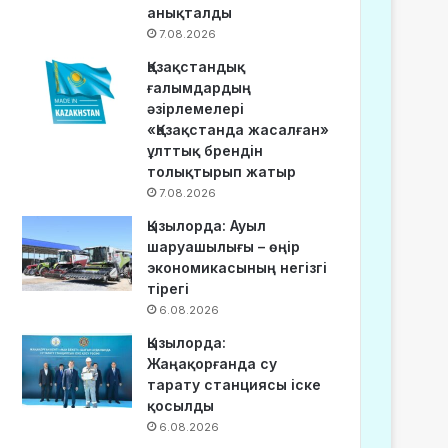
анықталды
7.08.2026
Қазақстандық
ғалымдардың
әзірлемелері
«Қазақстанда жасалған»
ұлттық брендін
толықтырып жатыр
7.08.2026
Қызылорда: Ауыл
шаруашылығы – өңір
экономикасының негізгі
тірегі
6.08.2026
Қызылорда:
Жаңақорғанда су
тарату станциясы іске
қосылды
6.08.2026