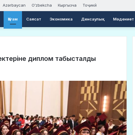
Azərbaycan
Oʻzbekcha
Кыргызча
Тоҷикӣ
Қоғам
Саясат
Экономика
Денсаулық
Мәдениет
лектеріне диплом табысталды