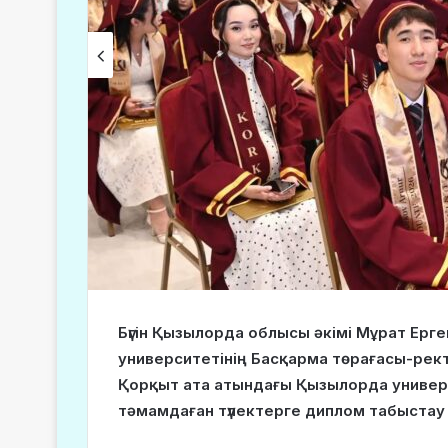
Бүгін Қызылорда облысы әкімі Мұрат Ер
университетінің Басқарма төрағасы-ре
Қорқыт ата атындағы Қызылорда универ
тәмамдаған түлектерге диплом табыстау р