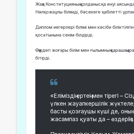
Жаңа Конституцияның қолданысқа енуі аясын
Нәлқожаұлы білімді, бәсекеге қабілетті ұрпа
Диплом иегерлері білімі мен кәсіби біліктілігі
қосатынына сенім білдірді.
Өңірдегі жоғары білім мен ғылымның қарашаңы
бітірді.
«Еліміздің ертеңі мен тірегі –
үлкен жауапкершілік жүктелед
басты қозғаушы күші де, оның
жасампаз қуаты да – өздеріңіз