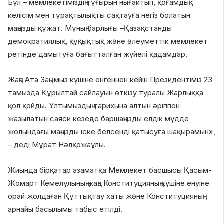
Бұл – мемлекетіміздің тұғырын нығайтып, қоғамдық
келісім мен тұрақтылықты сақтауға негіз болатын
маңызды құжат. Мұның барлығы –Қазақстанды
демократиялық, құқықтық және әлеуметтік мемлекет
ретінде дамытуға бағытталған жүйелі қадамдар.
Жаңа Ата Заңымыз күшіне енгеннен кейін Президентіміз 23
тамызда Құрылтай сайлауын өткізу туралы Жарлыққа
қол қойды. Ұлтымыздың тарихына алтын әріппен
жазылатын саяси кезеңде баршаңызды елдік мүдде
жолындағы маңызды іске белсенді қатысуға шақырамын»,
– деді Мұрат Нәлқожаұлы.
Жиында бірқатар азаматқа Мемлекет басшысы Қасым-
Жомарт Кемелұлының жаңа Конституцияның күшіне енуіне
орай жолдаған Құттықтау хаты және Конституцияның
арнайы басылымы табыс етілді.