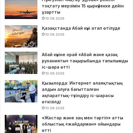
тоқтату мерзімін 15 қыркүйекке дейін
ұзартты
10.08.2026
Қазақстанда Абай күні атап өтілуде
10.08.2026
Абай күніне орай «Абай және қазақ
руханияты» тақырыбында тағылымды
іс-шара өтті
10.08.2026
Қызылорда: Интернет алаяқтықтың
алдын алуға бағытталған
ақпараттық-түсіндіру іс-шарасы
өткізілді
10.08.2026
«Жастар және заң мен тәртіп» атты
облыстық «жайдарман» ойындары
өтті