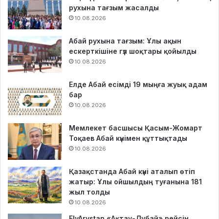
рухына тағзым жасалды
10.08.2026
Абай рухына тағзым: Ұлы ақын
ескерткішіне гүл шоқтары қойылды
10.08.2026
Елде Абай есімді 19 мыңға жуық адам
бар
10.08.2026
Мемлекет басшысы Қасым-Жомарт
Тоқаев Абай күнімен құттықтады
10.08.2026
Қазақстанда Абай күні аталып өтіп
жатыр: Ұлы ойшылдың туғанына 181
жыл толды
10.08.2026
FlyArystan «Ақтау-Дубай» рейсін