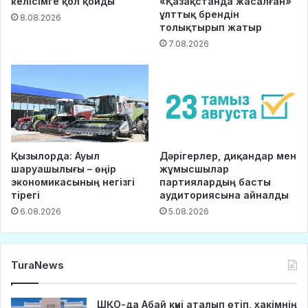
келісімге қол қойды
«Қазақстанда жасалған»
ұлттық брендін
8.08.2026
толықтырып жатыр
7.08.2026
Қызылорда: Ауыл
Дәрігерлер, диқандар мен
шаруашылығы – өңір
жұмысшылар
экономикасының негізгі
партиялардың басты
тірегі
аудиториясына айналды
6.08.2026
5.08.2026
TuraNews
ШҚО-да Абай күні аталып өтіп, хакімнің