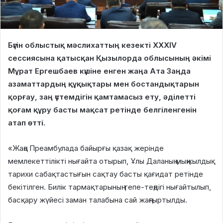
Бүгін облыстық мәслихаттың кезекті XXXIV
сессиясына қатысқан Қызылорда облысының әкімі
Мұрат Ергешбаев күшіне енген жаңа Ата Заңда
азаматтардың құқықтары мен бостандықтарын
қорғау, заң үстемдігін қамтамасыз ету, әділетті
қоғам құру басты мақсат ретінде белгіленгенін
атап өтті.
«Жаңа Преамбулада байырғы қазақ жерінде
мемлекеттілікті нығайта отырып, Ұлы Даланың мыңжылдық
тарихи сабақтастығын сақтау басты қағидат ретінде
бекітілген. Билік тармақтарының тепе-теңдігі нығайтылып,
басқару жүйесі заман талабына сай жаңғыртылды.