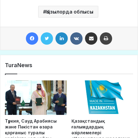
Қызылорда облысы
Facebook
Twitter
LinkedIn
VKontakte
Share via Email
Print
TuraNews
Түркия, Сауд Арабиясы
Қазақстандық
және Пәкістан өзара
ғалымдардың
қорғаныс туралы
әзірлемелері