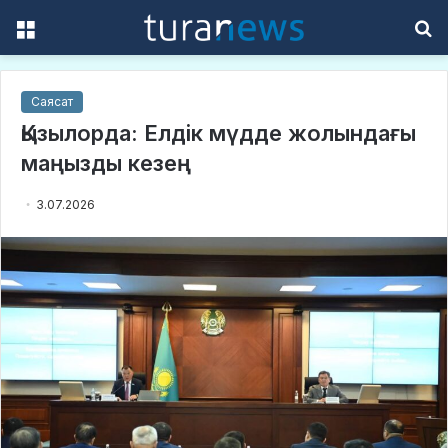
Menu
S
f
Саясат
Қызылорда: Елдік мүдде жолындағы
маңызды кезең
3.07.2026