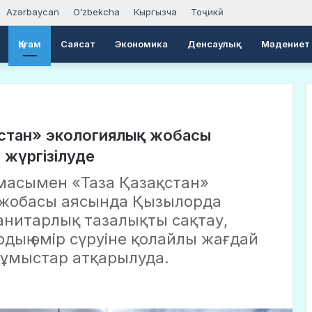
Azərbaycan
Oʻzbekcha
Кыргызча
Тоҷикӣ
Қоғам
Саясат
Экономика
Денсаулық
Мәдениет
ақстан» экологиялық жобасы
жүргізілуде
масымен «Таза Қазақстан»
 жобасы аясында Қызылорда
анитарлық тазалықты сақтау,
дың өмір сүруіне қолайлы жағдай
ұмыстар атқарылуда.