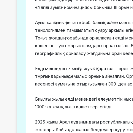
«Үлгілі ауыл» номинациясы бойынша III орын и
Ауыл халқының негізгі кәсібі балық және мал 
тенологиямен тамшылатып суару арқылы егі
Тоғыз жолдың торабында орналасқан елді мек
көшесіне түнгі жарық шамдары орнатылған. 
географиялық орналасу жағдайына орай келеш
Елді мекендегі 7 мыңға жуық қаратал, терек
тұрғындарының демалыс орнына айналған. Ор
кесенесі аумағына отырғызылған 300-ден аст
Биылғы жылы елді мекендегі әлеуметтік ны
1000-ға жуық ағаш көшеттері егілді.
2025 жылы Арал ауданындағы республикалық
жолдары бойында жасыл белдеулер құру жөні