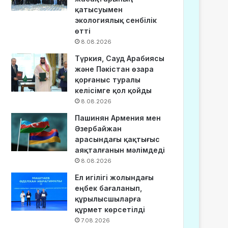
қатысуымен
экологиялық сенбілік
өтті
8.08.2026
Түркия, Сауд Арабиясы
және Пәкістан өзара
қорғаныс туралы
келісімге қол қойды
8.08.2026
Пашинян Армения мен
Әзербайжан
арасындағы қақтығыс
аяқталғанын мәлімдеді
8.08.2026
Ел игілігі жолындағы
еңбек бағаланып,
құрылысшыларға
құрмет көрсетілді
7.08.2026