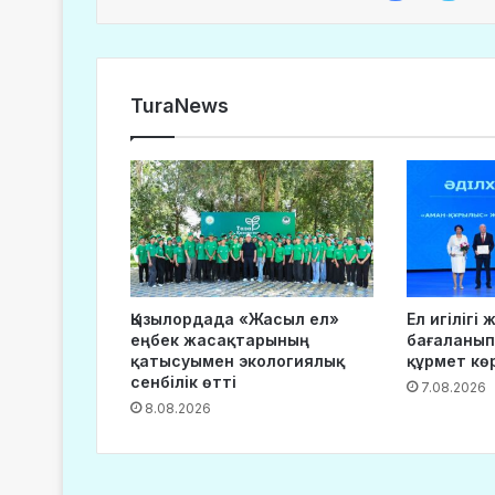
TuraNews
Қызылордада «Жасыл ел»
Ел игілігі
еңбек жасақтарының
бағаланып
қатысуымен экологиялық
құрмет кө
сенбілік өтті
7.08.2026
8.08.2026