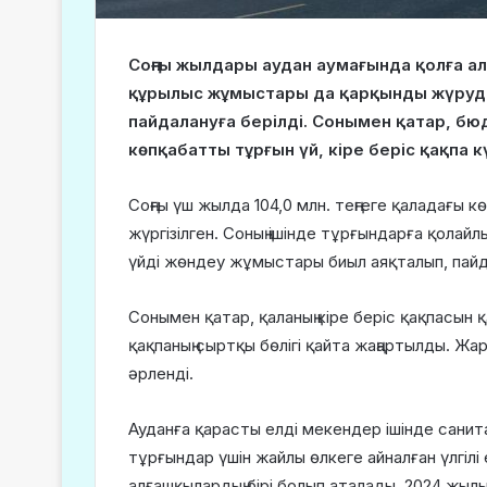
Соңғы жылдары аудан аумағында қолға 
құрылыс жұмыстары да қарқынды жүруде. 
пайдалануға берілді. Сонымен қатар, б
көпқабатты тұрғын үй, кіре беріс қақпа к
Соңғы үш жылда 104,0 млн. теңгеге қаладағы
жүргізілген. Соның ішінде тұрғындарға қола
үйді жөндеу жұмыстары биыл аяқталып, пайда
Сонымен қатар, қаланың кіре беріс қақпасын қа
қақпаның сыртқы бөлігі қайта жаңартылды. Ж
әрленді.
Ауданға қарасты елді мекендер ішінде санит
тұрғындар үшін жайлы өлкеге айналған үлгіл
алғашқылардың бірі болып аталады. 2024 жыл