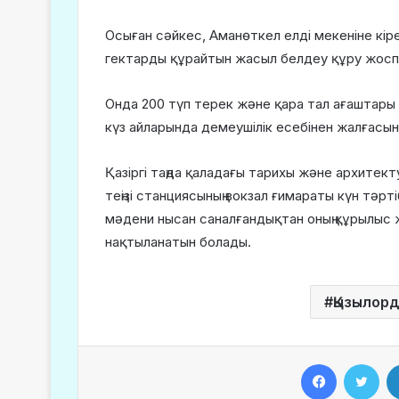
Осыған сәйкес, Аманөткел елді мекеніне кір
гектарды құрайтын жасыл белдеу құру жосп
Онда 200 түп терек және қара тал ағаштар
күз айларында демеушілік есебінен жалғасы
Қазіргі таңда қаладағы тарихы және архитект
теңізі станциясының вокзал ғимараты күн тәр
мәдени нысан саналғандықтан оның құрылыс
нақтыланатын болады.
Қызылор
Facebook
Twitter