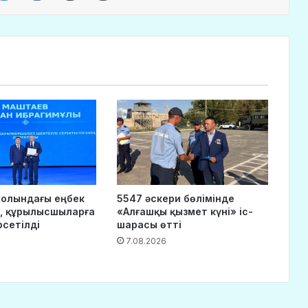
 жолындағы еңбек
5547 әскери бөлімінде
, құрылысшыларға
«Алғашқы қызмет күні» іс-
рсетілді
шарасы өтті
7.08.2026