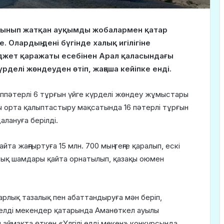
алынып жатқан ауқымды жобалармен қатар
Олардың дені бүгінде халық игілігіне
юджет қаражаты есебінен Арал қаласындағы
үрделі жөндеуден өтіп, жаңаша кейіпке енді.
 көппәтерлі 6 тұрғын үйге күрделі жөндеу жұмыстары
йлы орта қалыптастыру мақсатында 16 пәтерлі тұрғын
лануға берілді.
йта жаңғыртуға 15 млн. 700 мың теңге қаралып, ескі
арық шамдары қайта орнатылып, қазақы оюмен
арлық тазалық пен абаттандыруға мән беріп,
і елді мекендер қатарында Аманөткел ауылы
ы аймақта өткен «Үлгілі елді мекен» конкурсында