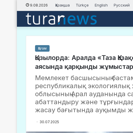
Қазақша
Türkçe
English
Русский
9.08.2026
Қоғам
Қызылорда: Аралда «Таза Қаз
аясында қарқынды жұмыстар 
Мемлекет басшысының баста
республикалық экологиялық
облысының Арал ауданында с
абаттандыру және тұрғындар
жасау бағытында ауқымды ж
30.07.2025