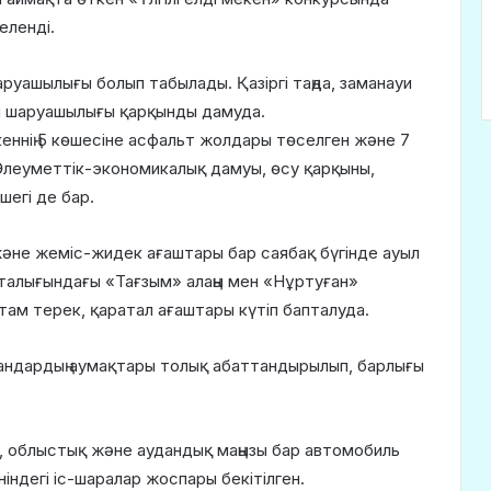
еленді.
шаруашылығы болып табылады. Қазіргі таңда, заманауи
н шаруашылығы қарқынды дамуда.
еннің 5 көшесіне асфальт жолдары төселген және 7
Әлеуметтік-экономикалық дамуы, өсу қарқыны,
егі де бар.
 және жеміс-жидек ағаштары бар саябақ бүгінде ауыл
талығындағы «Тағзым» алаңы мен «Нұртуған»
ам терек, қаратал ағаштары күтіп бапталуда.
сандардың аумақтары толық абаттандырылып, барлығы
, облыстық және аудандық маңызы бар автомобиль
ндегі іс-шаралар жоспары бекітілген.