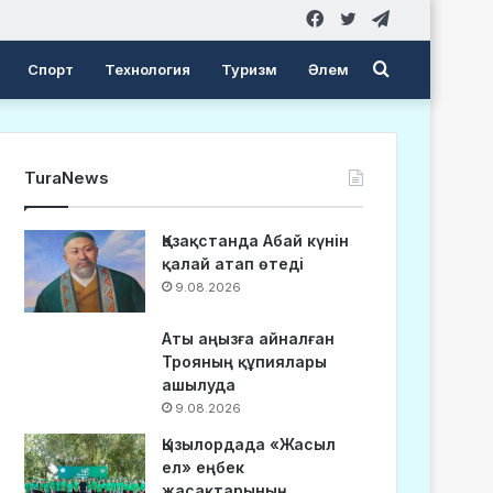
Facebook
Twitter
Telegram
Search
Спорт
Технология
Туризм
Әлем
for
TuraNews
Қазақстанда Абай күнін
қалай атап өтеді
9.08.2026
Аты аңызға айналған
Трояның құпиялары
ашылуда
9.08.2026
Қызылордада «Жасыл
ел» еңбек
жасақтарының