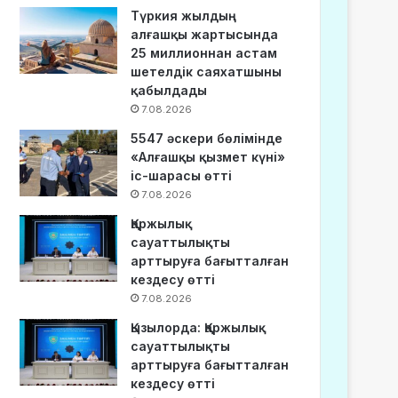
Түркия жылдың
алғашқы жартысында
25 миллионнан астам
шетелдік саяхатшыны
қабылдады
7.08.2026
5547 әскери бөлімінде
«Алғашқы қызмет күні»
іс-шарасы өтті
7.08.2026
Қаржылық
сауаттылықты
арттыруға бағытталған
кездесу өтті
7.08.2026
Қызылорда: Қаржылық
сауаттылықты
арттыруға бағытталған
кездесу өтті