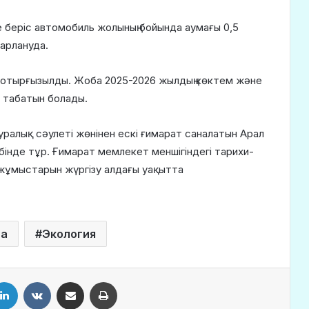
е беріс автомобиль жолының бойында аумағы 0,5
арлануда.
ы отырғызылды. Жоба 2025-2026 жылдың көктем және
н табатын болады.
уралық сәулеті жөнінен ескі ғимарат саналатын Арал
тібінде тұр. Ғимарат мемлекет меншігіндегі тарихи-
 жұмыстарын жүргізу алдағы уақытта
да
Экология
LinkedIn
VKontakte
Share via Email
Print