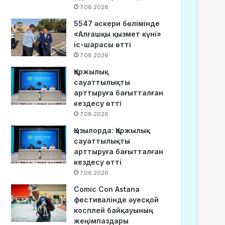
7.08.2026
5547 әскери бөлімінде
«Алғашқы қызмет күні»
іс-шарасы өтті
7.08.2026
Қаржылық
сауаттылықты
арттыруға бағытталған
кездесу өтті
7.08.2026
Қызылорда: Қаржылық
сауаттылықты
арттыруға бағытталған
кездесу өтті
7.08.2026
Comic Con Astana
фестивалінде әуесқой
косплей байқауының
жеңімпаздары