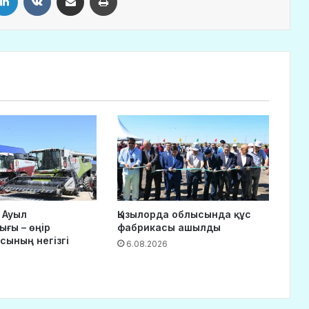
 Ауыл
Қызылорда облысында құс
ғы – өңір
фабрикасы ашылды
сының негізгі
6.08.2026