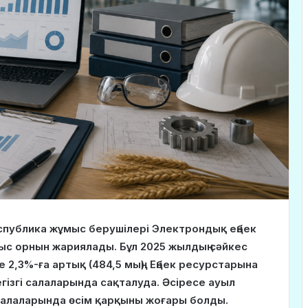
спублика жұмыс берушілері Электрондық еңбек
мыс орнын жариялады. Бұл 2025 жылдың сәйкес
е 2,3%-ға артық (484,5 мың). Еңбек ресурстарына
гізгі салаларында сақталуда. Әсіресе ауыл
салаларында өсім қарқыны жоғары болды.