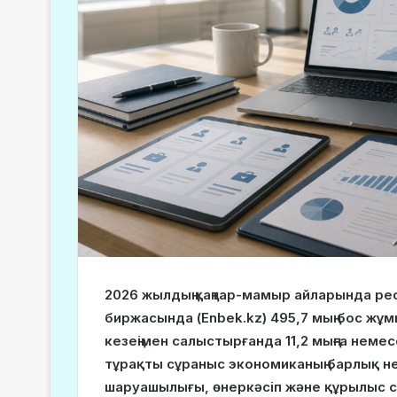
2026 жылдың қаңтар-мамыр айларында ре
биржасында (Enbek.kz) 495,7 мың бос жұ
кезеңімен салыстырғанда 11,2 мыңға немес
тұрақты сұраныс экономиканың барлық не
шаруашылығы, өнеркәсіп және құрылыс 