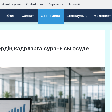
Azərbaycan
Oʻzbekcha
Кыргызча
Тоҷикӣ
Қоғам
Саясат
Экономика
Денсаулық
Мәдениет
ердің кадрларға сұранысы өсуде