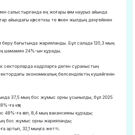
імен салыстырғанда ең жоғары өсім наурыз айында
тар айындағы көрсеткіш те өткен жылдың деңгейінен
м беру бағытында жарияланды. Бұл салада 120,3 мың
ың шамамен 24%-ын құрады.
птік секторларда кадрларға деген сұраныстың
сектордағы экономикалық белсенділіктің күшейгенін
ында 37,5 мың бос жұмыс орны ұсынылды, бұл 2025
8%-ға көп;
ыс 48%-ға өсіп, 8,4 мың вакансияны құрады;
8 мың бос жұмыс орны жарияланды;
а артып, 32,1 мыңға жетті.