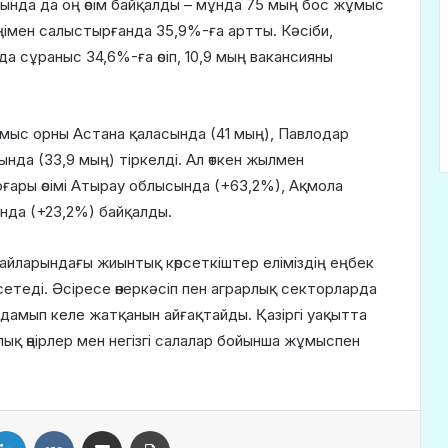
асында да оң өсім байқалды – мұнда 75 мың бос жұмыс
ңімен салыстырғанда 35,9%-ға артты. Кәсіби,
 сұраныс 34,6%-ға өсіп, 10,9 мың вакансияны
 жұмыс орны Астана қаласында (41 мың), Павлодар
нда (33,9 мың) тіркелді. Ал өткен жылмен
ары өсімі Атырау облысында (+63,2%), Ақмола
нда (+23,2%) байқалды.
йларындағы жиынтық көрсеткіштер еліміздің еңбек
сетеді. Әсіресе өнеркәсіп пен аграрлық секторларда
 дамып келе жатқанын айғақтайды. Қазіргі уақытта
ық өңірлер мен негізгі салалар бойынша жұмыспен
LinkedIn
VKontakte
Share via Email
Print