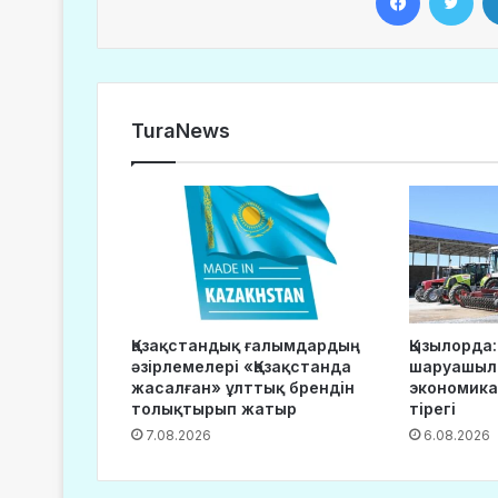
TuraNews
Қазақстандық ғалымдардың
Қызылорда:
әзірлемелері «Қазақстанда
шаруашылы
жасалған» ұлттық брендін
экономика
толықтырып жатыр
тірегі
7.08.2026
6.08.2026