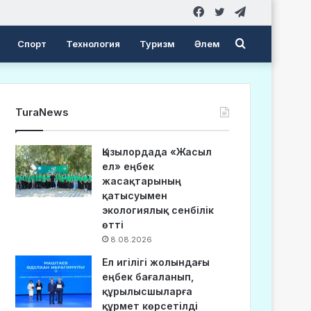
Facebook
Twitter
Telegram
Search
Спорт
Технология
Туризм
Әлем
for
TuraNews
Қызылордада «Жасыл
ел» еңбек
жасақтарының
қатысуымен
экологиялық сенбілік
өтті
8.08.2026
Ел игілігі жолындағы
еңбек бағаланып,
құрылысшыларға
құрмет көрсетілді