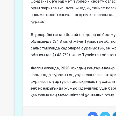
Сондай-ақ өзге қызмет түрлерін көрсету сал
орны жарияланып, өткен жылдың сәйкес кезе
ғылыми және техникалық қызмет саласында да
құрады.
Өңірлер бөлінісінде бес ай ішінде ең көп бос
облысында (34,8 мың) және Түркістан облысы
салыстырғанда кадрларға сұраныстың ең жоғ
облысында (+43,7%) және Түркістан облысы
Жалпы алғанда, 2026 жылдың қаңтар-мамыр а
нарығында тұрақты оң үрдіс сақталғанын көр
сұраныстың артуы отандық өндірістің сапалы
еңбек нарығында жұмыс іздеушілер үшін барл
қамтудың кең мүмкіндіктері ұсынылып отыр.
Facebook
Twitter