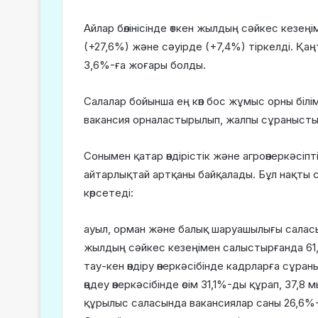
Айлар бөлінісінде өткен жылдың сәйкес кезең
(+27,6%) және сәуірде (+7,4%) тіркелді. Қаң
3,6%-ға жоғары болды.
Салалар бойынша ең көп бос жұмыс орны білі
вакансия орналастырылып, жалпы сұраныст
Сонымен қатар өндірістік және агроөнеркәсі
айтарлықтай артқаны байқалады. Бұл нақты 
көрсетеді:
ауыл, орман және балық шаруашылығы салас
жылдың сәйкес кезеңімен салыстырғанда 61,
тау-кен өндіру өнеркәсібінде кадрларға сұран
өңдеу өнеркәсібінде өсім 31,1%-ды құрап, 37,
құрылыс саласында вакансиялар саны 26,6%-ғ