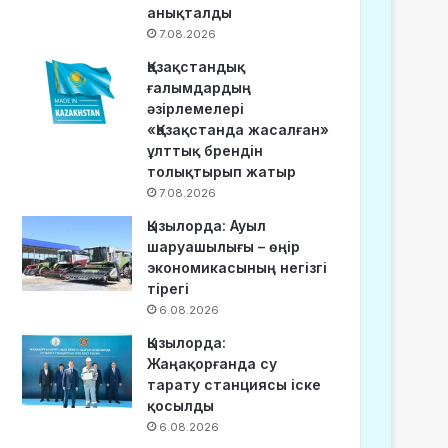
анықталды
7.08.2026
Қазақстандық
ғалымдардың
әзірлемелері
«Қазақстанда жасалған»
ұлттық брендін
толықтырып жатыр
7.08.2026
Қызылорда: Ауыл
шаруашылығы – өңір
экономикасының негізгі
тірегі
6.08.2026
Қызылорда:
Жаңақорғанда су
тарату станциясы іске
қосылды
6.08.2026