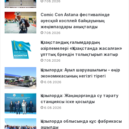
7.08.2026
Comic Con Astana фестивалінде
әуесқой косплей байқауының
жеңімпаздары анықталды
7.08.2026
Қазақстандық ғалымдардың
әзірлемелері «Қазақстанда жасалған»
ұлттық брендін толықтырып жатыр
7.08.2026
Қызылорда: Ауыл шаруашылығы – өңір
экономикасының негізгі тірегі
6.08.2026
Қызылорда: Жаңақорғанда су тарату
станциясы іске қосылды
6.08.2026
Қызылорда облысында құс фабрикасы
ашылды