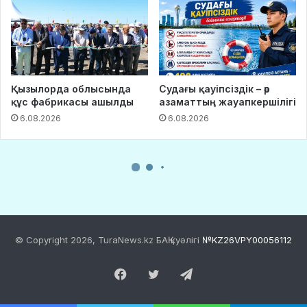
© Copyright 2026, TuraNews.kz БАҚ куәлігі
№KZ26VPY00056112
Facebook
Twitter
Telegram