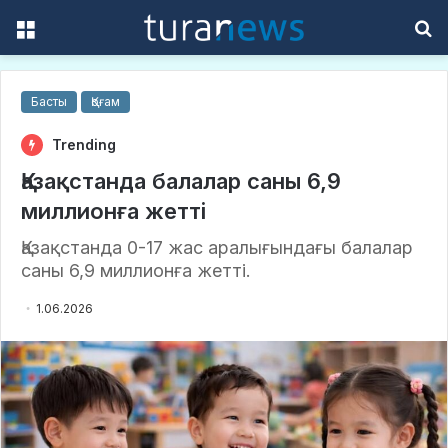
Menu
S
f
Басты
Қоғам
Trending
Қазақстанда балалар саны 6,9
миллионға жетті
Қазақстанда 0-17 жас аралығындағы балалар
саны 6,9 миллионға жетті.
1.06.2026