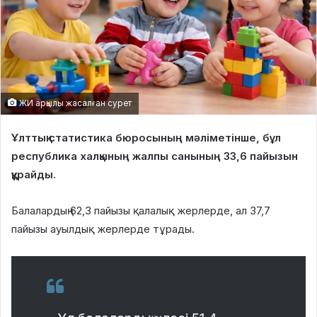
ЖИ арқылы жасалған сурет
Ұлттық статистика бюросының мәліметінше, бұл
республика халқының жалпы санының 33,6 пайызын
құрайды.
Балалардың 62,3 пайызы қалалық жерлерде, ал 37,7
пайызы ауылдық жерлерде тұрады.