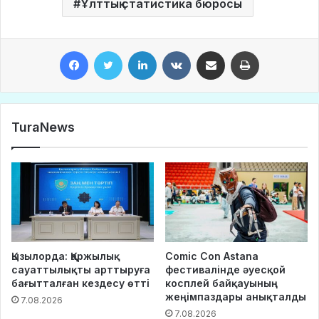
Ұлттық статистика бюросы
Facebook
Twitter
LinkedIn
VKontakte
Share via Email
Print
TuraNews
Қызылорда: Қаржылық
Comic Con Astana
сауаттылықты арттыруға
фестивалінде әуесқой
бағытталған кездесу өтті
косплей байқауының
жеңімпаздары анықталды
7.08.2026
7.08.2026