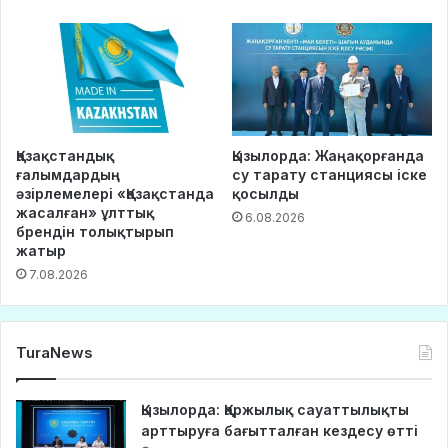
Қазақстандық
Қызылорда: Жаңақорғанда
ғалымдардың
су тарату станциясы іске
әзірлемелері «Қазақстанда
қосылды
жасалған» ұлттық
6.08.2026
брендін толықтырып
жатыр
7.08.2026
TuraNews
Қызылорда: Қаржылық сауаттылықты
арттыруға бағытталған кездесу өтті