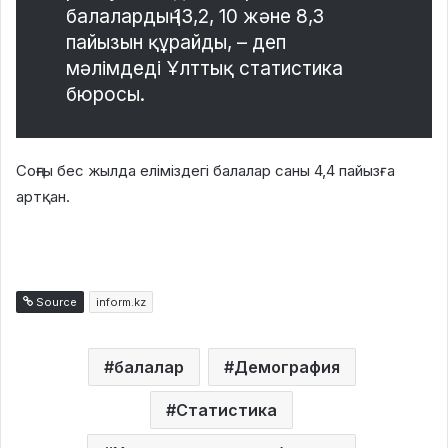
балалардың 13,2, 10 және 8,3
пайызын құрайды, – деп
мәлімдеді Ұлттық статистика
бюросы.
Соңғы бес жылда еліміздегі балалар саны 4,4 пайызға
артқан.
Source
inform.kz
балалар
Демография
Статистика