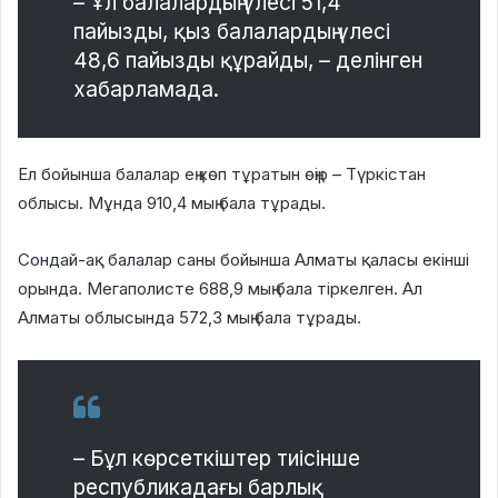
– Ұл балалардың үлесі 51,4
пайызды, қыз балалардың үлесі
48,6 пайызды құрайды, – делінген
хабарламада.
Ел бойынша балалар ең көп тұратын өңір – Түркістан
облысы. Мұнда 910,4 мың бала тұрады.
Сондай-ақ балалар саны бойынша Алматы қаласы екінші
орында. Мегаполисте 688,9 мың бала тіркелген. Ал
Алматы облысында 572,3 мың бала тұрады.
– Бұл көрсеткіштер тиісінше
республикадағы барлық