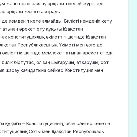
м және еркін сайлау арқылы тікелей жүргізеді,
ндар арқылы жүзеге асырады.
м де иемденіп кете алмайды. Билікті иемденіп кету
 атынан әрекет ету құқығы Қазақстан
қ конституциялық өкілеттігі шегінде Қазақстан
азақстан Республикасының Үкіметі мен өзге де
 өкілеттік шегінде мемлекет атынан әрекет етеді.
билік біртұ­тас, ол заң шығарушы, атқарушы, сот
мыл жасау қағидатына сәйкес Консти­туция мен
ы құқығы – Конституцияның, оған сәйкес келетін
ституциялық Соты мен Қазақстан Респуб­ликасы