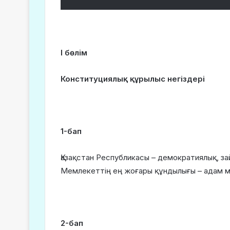
І бөлім
Конституциялық құрылыс негіздері
1-бап
Қазақстан Республикасы – демократиялық, з
Мемлекеттің ең жоғары құндылығы – адам м
2-бап