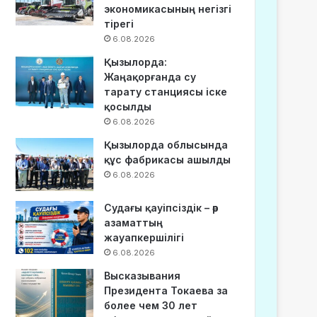
экономикасының негізгі
тірегі
6.08.2026
Қызылорда:
Жаңақорғанда су
тарату станциясы іске
қосылды
6.08.2026
Қызылорда облысында
құс фабрикасы ашылды
6.08.2026
Судағы қауіпсіздік – әр
азаматтың
жауапкершілігі
6.08.2026
Высказывания
Президента Токаева за
более чем 30 лет