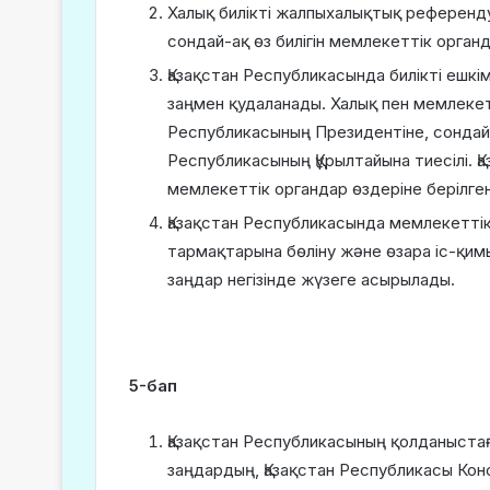
Халық билікті жалпыхалықтық референду
сондай-ақ өз билігін мемлекеттік орга
Қазақстан Республикасында билікті ешкі
заңмен қудаланады. Халық пен мемлекет
Республикасының Президентіне, сондай-а
Республикасының Құрылтайына тиесілі. Қ
мемлекеттік органдар өздеріне берілген
Қазақстан Республикасында мемлекеттік 
тармақтарына бөлі­ну және өзара іс-қи
заңдар негізінде жүзеге асырылады.
5-бап
Қазақстан Республикасының қолданыстағ
заңдардың, Қазақстан Республикасы Кон