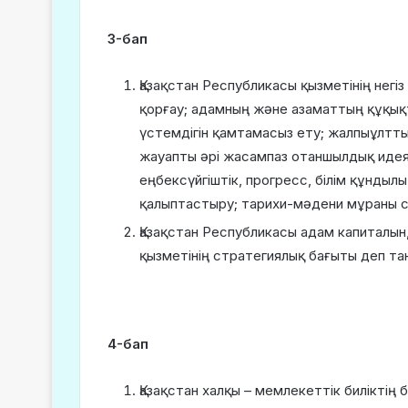
3-бап
Қазақстан Республикасы қызметінің негі
қорғау; адамның және азаматтың құқық
үстемдігін қамтамасыз ету; жалпыұлтты
жауапты әрі жасампаз отаншылдық идеяс
еңбексүйгіштік, прогресс, білім құндыл
қалыптастыру; тарихи-мәдени мұраны с
Қазақстан Республикасы адам капиталын
қызметінің стратегиялық бағыты деп та
4-бап
Қазақстан халқы – мемлекеттік биліктің 