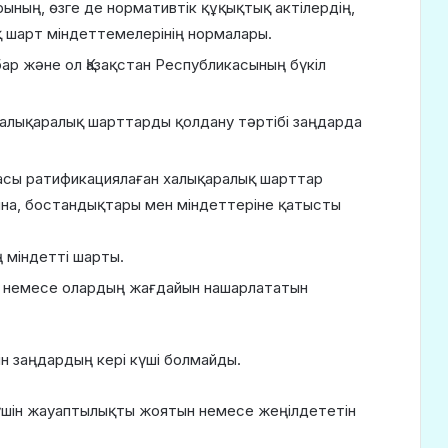
ның, өзге де нормативтік құқықтық актілердің,
ық шарт міндеттемелерінің нормалары.
ар және ол Қазақстан Республикасының бүкіл
халықаралық шарттарды қолдану тәртібі заңдарда
асы рати­фи­кациялаған халықаралық шарттар
на, бостандықтары мен міндеттеріне қатыс­ты
 міндетті шарты.
н немесе олардың жағдайын нашарлататын
н заңдардың кері күші болмайды.
үшін жауаптылықты жоятын немесе жеңілдететін