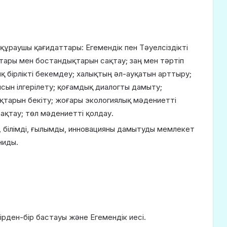
з құраушы қағидаттары: Егемендік пен Тәуелсіздікті
тары мен бостандықтарын сақтау; заң мен тәртіп
қ бірлікті бекемдеу; халықтың әл-ауқатын арттыру;
ын ілгерілету; қоғам­дық диалогты дамыту;
ық­тарын бекіту; жоғары экологиялық мәдениетті
ақтау; төл мәдениетті қолдау.
, білімді, ғылымды, инновацияны дамытуды мемлекет
ниды.
бірден-бір бастауы және Егемендік иесі.