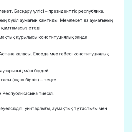
екет. Басқару үлгісі – президенттік республика.
оның бүкіл аумағын қамтиды. Мемлекет өз аумағының
н қамтамасыз етеді.
аумақтық құрылысы конституциялық заңда
 Астана қаласы. Елорда мәртебесі конституциялық
тауларының мәні бірдей.
сы (ақша бірлігі) – теңге.
н Республикасына тиесілі.
әуелсіздігі, уни­тарлығы, аумақтық тұтастығы мен