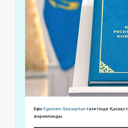
Бүгін
Egemen Qazaqstan
газетінде Қазақс
жарияланды.