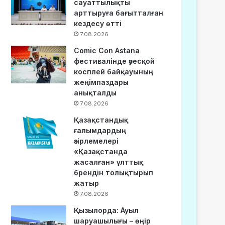
сауаттылықты
арттыруға бағытталған
кездесу өтті
7.08.2026
Comic Con Astana
фестивалінде әуесқой
косплей байқауының
жеңімпаздары
анықталды
7.08.2026
Қазақстандық
ғалымдардың
әзірлемелері
«Қазақстанда
жасалған» ұлттық
брендін толықтырып
жатыр
7.08.2026
Қызылорда: Ауыл
шаруашылығы – өңір