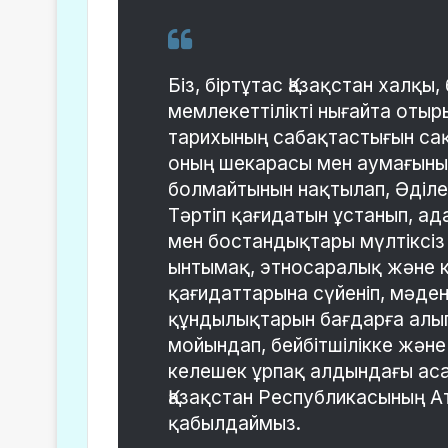
Біз, біртұтас Қазақстан халқы
мемлекеттілікті нығайта оты
тарихының сабақтас­тығын сақ
оның шекарасы мен аумағының
болмайтынын нақтылап, Әділет
Тәртіп қағидатын ұстанып, а
мен бостандықтары мүлтіксіз 
ынтымақ, этносаралық және 
қағидаттарына сүйеніп, мәден
құндылық­тарын бағдарға алып
мойындап, бейбітшілікке жән
келешек ұрпақ алдындағы аса 
Қазақстан Республикасының А
қабылдаймыз.