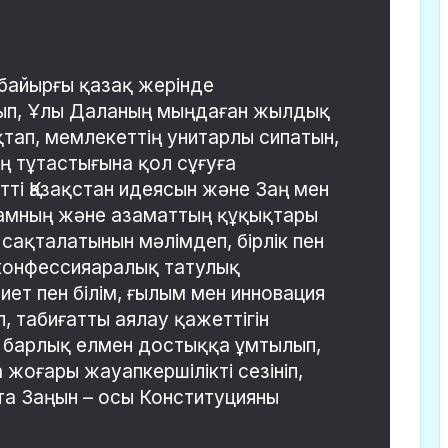
, байырғы қазақ жерінде
рып, Ұлы Даланың мыңдаған жылдық
тап, мемлекеттің унитарлы сипатын,
 тұтастығына қол сұғуға
ті Қазақстан идеясын және Заң мен
дамның және азаматтың құқықтары
сақталатынын мәлімдеп, бірлік пен
конфессияаралық татулық
иет пен білім, ғылым мен инновация
, табиғатты аялау қажеттігін
е барлық елмен достыққа ұмтылып,
жоғары жауапкершілікті сезініп,
та Заңын – осы Конституцияны