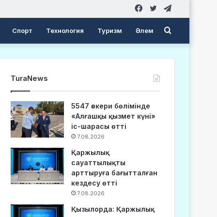
Facebook
Twitter
Telegram
Search
Спорт
Технология
Туризм
Әлем
for
TuraNews
5547 әскери бөлімінде
«Алғашқы қызмет күні»
іс-шарасы өтті
7.08.2026
Қаржылық
сауаттылықты
арттыруға бағытталған
кездесу өтті
7.08.2026
Қызылорда: Қаржылық