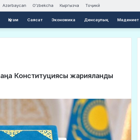
Azərbaycan
Oʻzbekcha
Кыргызча
Тоҷикӣ
Қоғам
Саясат
Экономика
Денсаулық
Мәдениет
жаңа Конституциясы жарияланды