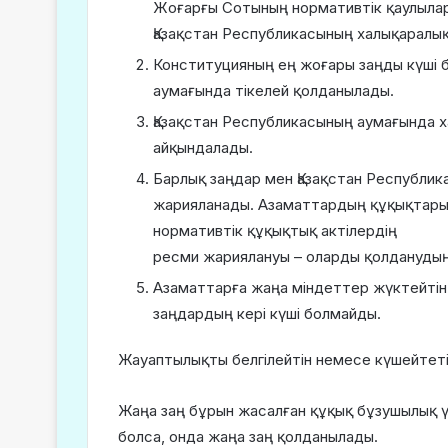
Жоғарғы Сотының нормативтік қаулылары
Қазақстан Респуб­ли­касының халықарал
Конституцияның ең жоғары заңды күші б
аумағында тікелей қолданылады.
Қазақстан Республикасының аумағында 
айқындалады.
Барлық заңдар мен Қазақстан Республик
жарияланады. Азамат­тардың құқықтары
нормативтік құқықтық актілердің
ресми жариялануы – оларды қолданудың
Азаматтарға жаңа міндеттер жүктейті
заңдардың кері күші болмайды.
Жауаптылықты белгілейтін немесе күшейтеті
Жаңа заң бұрын жасалған құқық бұзушылық 
болса, онда жаңа заң қолданылады.