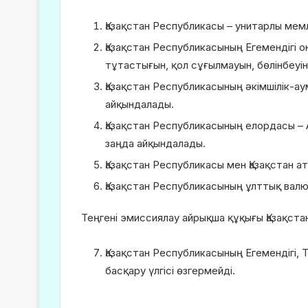
Қазақстан Республикасы – унитарлы мемл
Қазақстан Республикасының Егемендігі 
тұтастығын, қол сұғылмауын, бөлінбеуі
Қазақстан Республикасының әкімшілік-
айқындалады.
Қазақстан Республикасының елордасы –
заңда айқындалады.
Қазақстан Республикасы мен Қазақстан а
Қазақстан Республикасының ұлттық валюта
Теңгені эмиссиялау айрықша құқығы Қазақста
Қазақстан Республикасының Егемендігі, Т
басқару үлгісі өзгермейді.