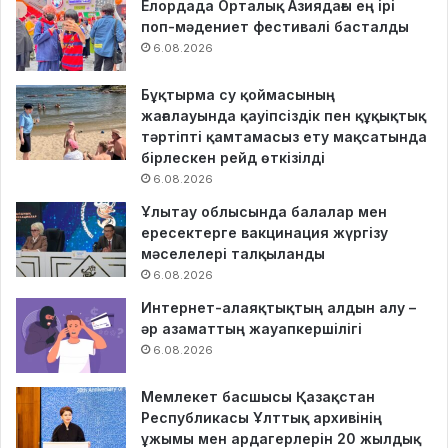
Елордада Орталық Азиядағы ең ірі
поп-мәдениет фестивалі басталды
6.08.2026
Бұқтырма су қоймасының
жағалауында қауіпсіздік пен құқықтық
тәртіпті қамтамасыз ету мақсатында
бірлескен рейд өткізілді
6.08.2026
Ұлытау облысында балалар мен
ересектерге вакцинация жүргізу
мәселелері талқыланды
6.08.2026
Интернет-алаяқтықтың алдын алу –
әр азаматтың жауапкершілігі
6.08.2026
Мемлекет басшысы Қазақстан
Республикасы Ұлттық архивінің
ұжымы мен ардагерлерін 20 жылдық