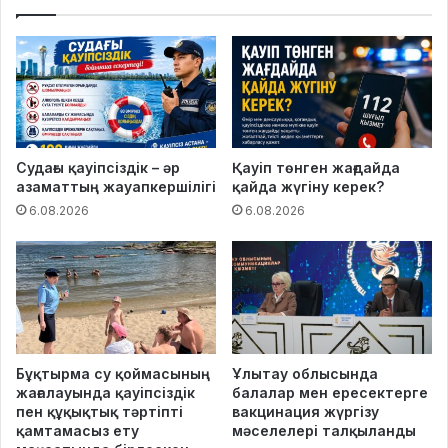
Судағы қауіпсіздік – әр
Қауіп төнген жағдайда
азаматтың жауапкершілігі
қайда жүгіну керек?
6.08.2026
6.08.2026
Бұқтырма су қоймасының
Ұлытау облысында
жағалауында қауіпсіздік
балалар мен ересектерге
пен құқықтық тәртіпті
вакцинация жүргізу
қамтамасыз ету
мәселелері талқыланды