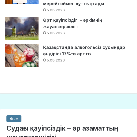
мерейтоймен құттықтады
5.08.2026
Өрт қауіпсіздігі – әркімнің
жауапкершілігі
5.08.2026
Қазақстанда алкогольсіз сусындар
өндірісі 17%-ға артты
5.08.2026
...