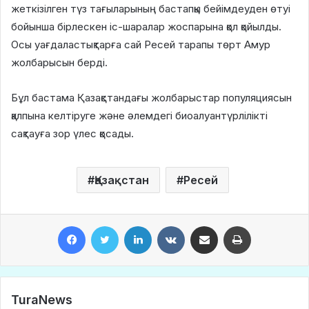
жеткізілген түз тағыларының бастапқы бейімдеуден өтуі
бойынша бірлескен іс-шаралар жоспарына қол қойылды.
Осы уағдаластықтарға сай Ресей тарапы төрт Амур
жолбарысын берді.
Бұл бастама Қазақстандағы жолбарыстар популяциясын
қалпына келтіруге және әлемдегі биоалуантүрлілікті
сақтауға зор үлес қосады.
Қазақстан
Ресей
Facebook
Twitter
LinkedIn
VKontakte
Share via Email
Print
TuraNews