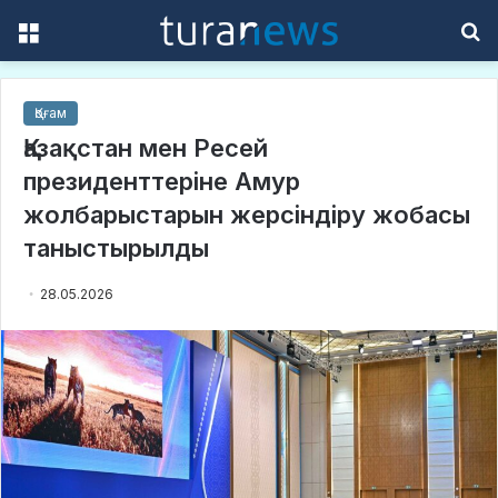
Menu
S
f
Қоғам
Қазақстан мен Ресей
президенттеріне Амур
жолбарыстарын жерсіндіру жобасы
таныстырылды
28.05.2026