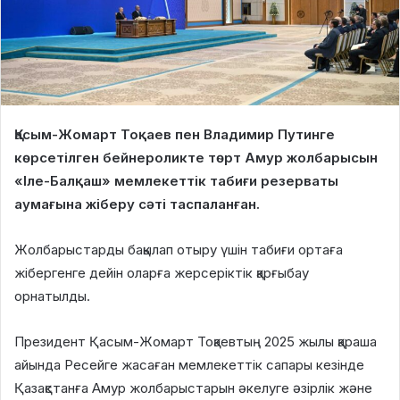
Қасым-Жомарт Тоқаев пен Владимир Путинге
көрсетілген бейнероликте төрт Амур жолбарысын
«Іле-Балқаш» мемлекеттік табиғи резерваты
аумағына жіберу сәті таспаланған.
Жолбарыстарды бақылап отыру үшін табиғи ортаға
жібергенге дейін оларға жерсеріктік қарғыбау
орнатылды.
Президент Қасым-Жомарт Тоқаевтың 2025 жылы қараша
айында Ресейге жасаған мемлекеттік сапары кезінде
Қазақстанға Амур жолбарыстарын әкелуге әзірлік және