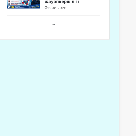
жауапкершілігі
6.08.2026
...