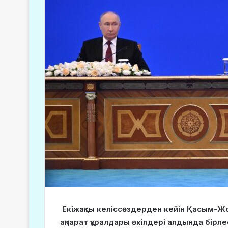
Екіжақты келіссөздерден кейін Қасым-Жо
ақпарат құралдары өкілдері алдында бір