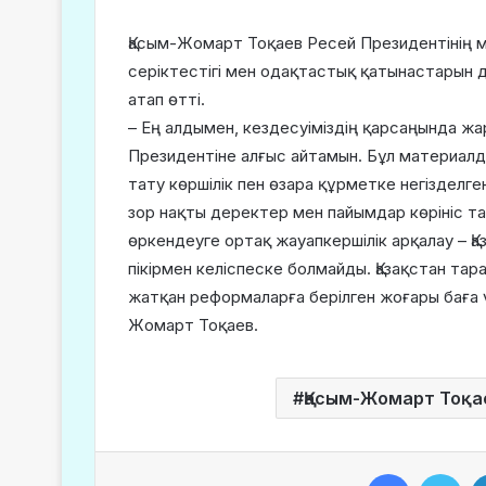
Қасым-Жомарт Тоқаев Ресей Президентінің м
серіктестігі мен одақтастық қатынастарын
атап өтті.
– Ең алдымен, кездесуіміздің қарсаңында ж
Президентіне алғыс айтамын. Бұл материалд
тату көршілік пен өзара құрметке негізделг
зор нақты деректер мен пайымдар көрініс тап
өркендеуге ортақ жауапкершілік арқалау – Қа
пікірмен келіспеске болмайды. Қазақстан тар
жатқан реформаларға берілген жоғары баға ү
Жомарт Тоқаев.
Қасым-Жомарт Тоқа
Facebook
Twitter