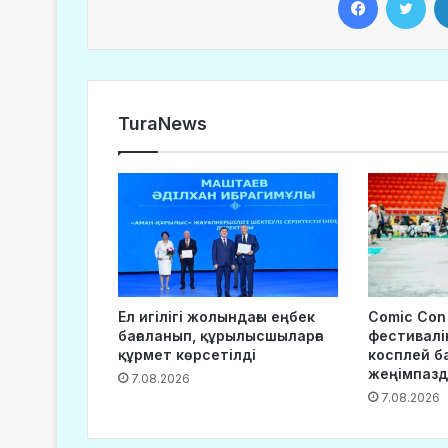
TuraNews
Ел игілігі жолындағы еңбек
Comic Con
бағаланып, құрылысшыларға
фестивалі
құрмет көрсетілді
косплей б
жеңімпаз
7.08.2026
7.08.2026