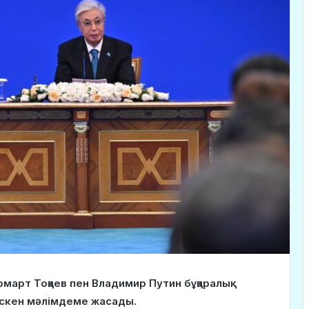
март Тоқаев пен Владимир Путин бұқаралық
лескен мәлімдеме жасады.