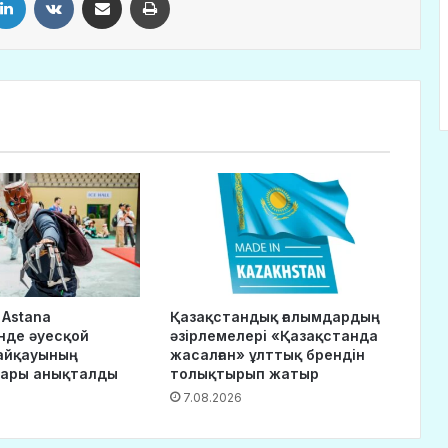
 Astana
Қазақстандық ғалымдардың
нде әуесқой
әзірлемелері «Қазақстанда
айқауының
жасалған» ұлттық брендін
дары анықталды
толықтырып жатыр
7.08.2026