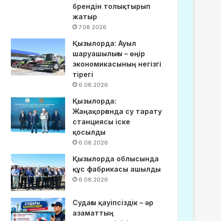
брендін толықтырып
жатыр
7.08.2026
Қызылорда: Ауыл
шаруашылығы – өңір
экономикасының негізгі
тірегі
6.08.2026
Қызылорда:
Жаңақорғанда су тарату
станциясы іске
қосылды
6.08.2026
Қызылорда облысында
құс фабрикасы ашылды
6.08.2026
Судағы қауіпсіздік – әр
азаматтың