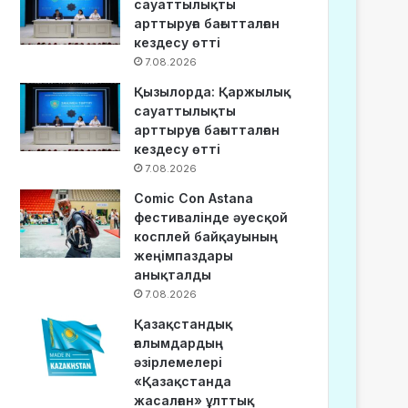
сауаттылықты
арттыруға бағытталған
кездесу өтті
7.08.2026
Қызылорда: Қаржылық
сауаттылықты
арттыруға бағытталған
кездесу өтті
7.08.2026
Comic Con Astana
фестивалінде әуесқой
косплей байқауының
жеңімпаздары
анықталды
7.08.2026
Қазақстандық
ғалымдардың
әзірлемелері
«Қазақстанда
жасалған» ұлттық