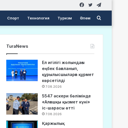
Facebook
Twitter
Telegram
Search
Спорт
Технология
Туризм
Әлем
for
TuraNews
Ел игілігі жолындағы
еңбек бағаланып,
құрылысшыларға құрмет
көрсетілді
7.08.2026
5547 әскери бөлімінде
«Алғашқы қызмет күні»
іс-шарасы өтті
7.08.2026
Қаржылық