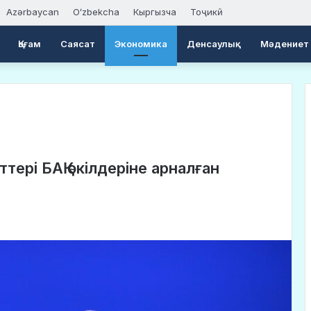
Azərbaycan
Oʻzbekcha
Кыргызча
Тоҷикӣ
Қоғам
Саясат
Экономика
Денсаулық
Мәдениет
тері БАҚ өкілдеріне арналған