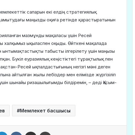
емлекеттік сапарын екі елдің стратегиялық
 дамытудағы маңызды оқиға ретінде қарастыратынын
арияланған мазмұнды мақаласы үшін Ресей
ы халқымыз ықыласпен оқыды. Өйткені мақалада
ен ынтымақтастықты табысты ілгерілету үшін маңызы
қан. Бүкіл еуразиялық кеңістіктегі тұрақтылық пен
зақстан-Ресей ықпалдастығының негізгі мәні деген
апына айтылған жылы лебіздер мен елімізде жүргізіліп
шін шынайы ризашылығымды білдіремін, – деді Қасым-
ев
Мемлекет басшысы
LinkedIn
VKontakte
Share via Email
Print