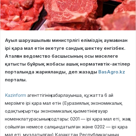
Ауыл шаруашылығы министрлігі еліміздің аумағынан
ірі қара мал етін әкетуге сандық шектеу енгізбек.
Аталған ведомство басшысының осы мәселеге
қатысты бұйрық жобасы ашық нормативтік-актілер
порталында жарияланды, деп жазады
BasAgro.kz
порталы.
Kazinform
агенттігінің хабарлауынша, құжатта 6 ай
мерзімге ірі қара мал етін (Еуразиялық экономикалық
одақтың сыртқы экономикалық қызметінің тауар
номенклатурасының кодтары: 0201 — ірі қара мал еті, жаңа
сойылған немесе салқындатылған және 0202 — ірі қара
мал еті, мұздатылған) Қазақстан Республикасының