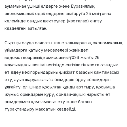
аумағынан үшінші елдерге және Еуразиялық
экономикалық одақ елдеріне шығаруға 25 мың тонна
көлемінде сандық шектеулер (квоталар) енгізу
көзделгені айтылған.
Сыртқы сауда саясаты және халықаралық экономикалық
ұйымдарға қатысу мәселелері жөніндегі
ведомствоаралық комиссияның 2026 жылғы 26
маусымдағы шешімі негізінде енгізілетін квота отандық
ет өңдеу кәсіпорындарының шикізат базасын қамтамасыз
ету, ауыл шаруашылығы өнімдерін өңдеу көлемдерін
ұлғайту, ел ішінде қосылған құнды арттыру, қосымша
жұмыс орындарын құру, сондай-ақ ішкі нарықты ет
өнімдерімен қамтамасыз ету және бағаны
тұрақтандыру мақсатын көздейді.