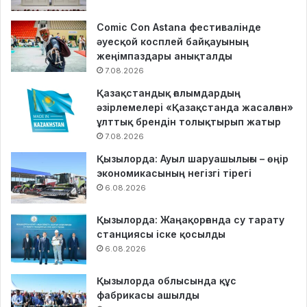
Comic Con Astana фестивалінде
әуесқой косплей байқауының
жеңімпаздары анықталды
7.08.2026
Қазақстандық ғалымдардың
әзірлемелері «Қазақстанда жасалған»
ұлттық брендін толықтырып жатыр
7.08.2026
Қызылорда: Ауыл шаруашылығы – өңір
экономикасының негізгі тірегі
6.08.2026
Қызылорда: Жаңақорғанда су тарату
станциясы іске қосылды
6.08.2026
Қызылорда облысында құс
фабрикасы ашылды