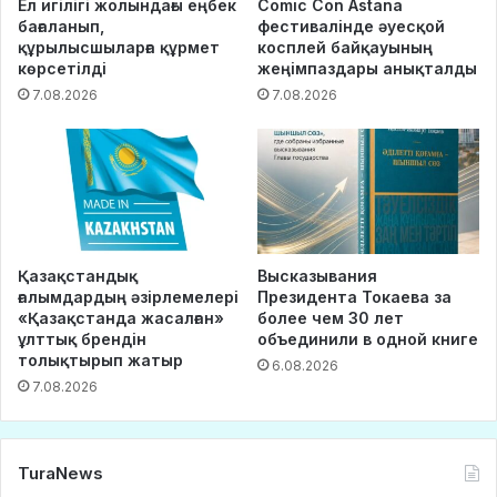
Ел игілігі жолындағы еңбек
Comic Con Astana
бағаланып,
фестивалінде әуесқой
құрылысшыларға құрмет
косплей байқауының
көрсетілді
жеңімпаздары анықталды
7.08.2026
7.08.2026
Қазақстандық
Высказывания
ғалымдардың әзірлемелері
Президента Токаева за
«Қазақстанда жасалған»
более чем 30 лет
ұлттық брендін
объединили в одной книге
толықтырып жатыр
6.08.2026
7.08.2026
TuraNews