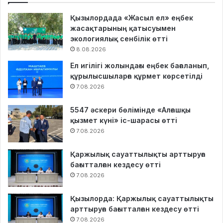
Қызылордада «Жасыл ел» еңбек
жасақтарының қатысуымен
экологиялық сенбілік өтті
8.08.2026
Ел игілігі жолындағы еңбек бағаланып,
құрылысшыларға құрмет көрсетілді
7.08.2026
5547 әскери бөлімінде «Алғашқы
қызмет күні» іс-шарасы өтті
7.08.2026
Қаржылық сауаттылықты арттыруға
бағытталған кездесу өтті
7.08.2026
Қызылорда: Қаржылық сауаттылықты
арттыруға бағытталған кездесу өтті
7.08.2026