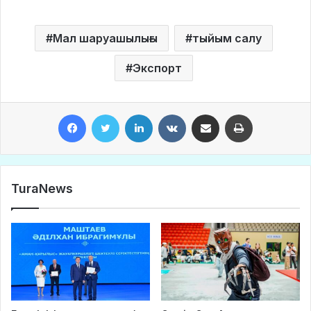
Мал шаруашылығы
тыйым салу
Экспорт
Facebook
Twitter
LinkedIn
VKontakte
Share via Email
Print
TuraNews