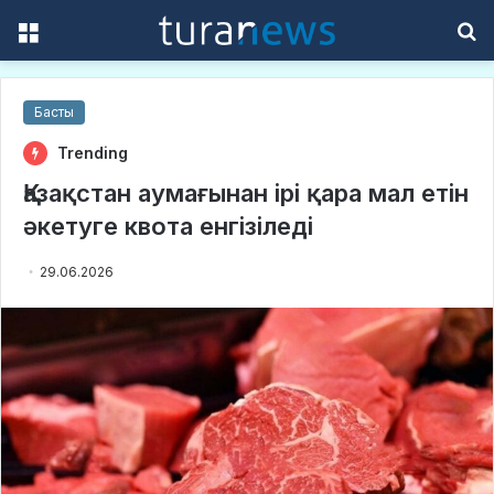
Menu
S
f
Басты
Trending
Қазақстан аумағынан ірі қара мал етін
әкетуге квота енгізіледі
29.06.2026