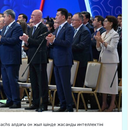
Sachs алдағы он жыл ішінде жасанды интеллектіні