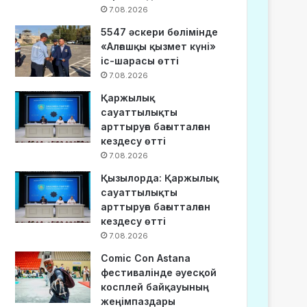
7.08.2026
5547 әскери бөлімінде
«Алғашқы қызмет күні»
іс-шарасы өтті
7.08.2026
Қаржылық
сауаттылықты
арттыруға бағытталған
кездесу өтті
7.08.2026
Қызылорда: Қаржылық
сауаттылықты
арттыруға бағытталған
кездесу өтті
7.08.2026
Comic Con Astana
фестивалінде әуесқой
косплей байқауының
жеңімпаздары