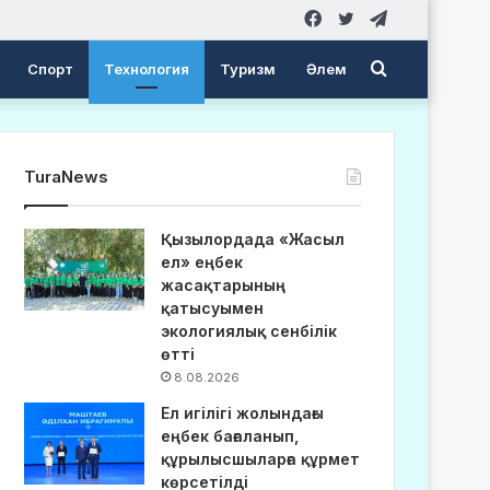
Facebook
Twitter
Telegram
Search
Спорт
Технология
Туризм
Әлем
for
TuraNews
Қызылордада «Жасыл
ел» еңбек
жасақтарының
қатысуымен
экологиялық сенбілік
өтті
8.08.2026
Ел игілігі жолындағы
еңбек бағаланып,
құрылысшыларға құрмет
көрсетілді