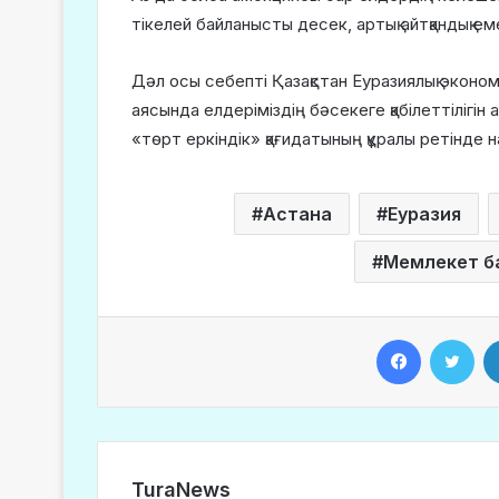
тікелей байланысты десек, артық айтқандық ем
Дәл осы себепті Қазақстан Еуразиялық эконом
аясында елдеріміздің бәсекеге қабілеттілігі
«төрт еркіндік» қағидатының құралы ретінде н
Астана
Еуразия
Мемлекет 
Facebook
Twitter
TuraNews