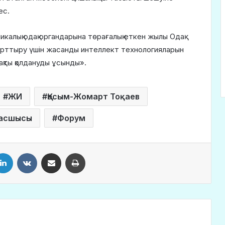
ес.
икалық одақ органдарына төрағалық еткен жылы Одақ
н арттыру үшін жасанды интеллект технологияларын
ақты қолдануды ұсынды».
ЖИ
Қасым-Жомарт Тоқаев
басшысы
Форум
LinkedIn
VKontakte
Share via Email
Print