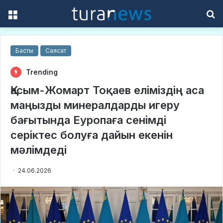
Menu
S
f
Басты
Саясат
Trending
Қасым-Жомарт Тоқаев еліміздің аса
маңызды минералдарды игеру
бағытында Еуропаға сенімді
серіктес болуға дайын екенін
мәлімдеді
24.06.2026