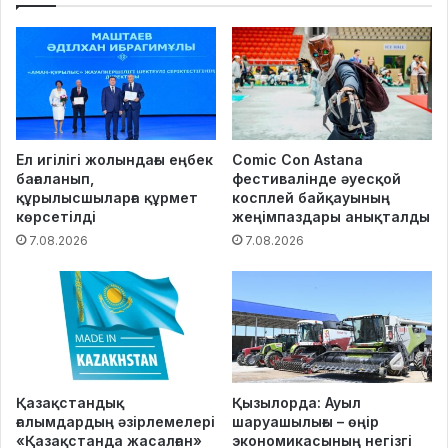
Ел игілігі жолындағы еңбек
Comic Con Astana
бағаланып,
фестивалінде әуесқой
құрылысшыларға құрмет
косплей байқауының
көрсетілді
жеңімпаздары анықталды
7.08.2026
7.08.2026
Қазақстандық
Қызылорда: Ауыл
ғалымдардың әзірлемелері
шаруашылығы – өңір
«Қазақстанда жасалған»
экономикасының негізгі