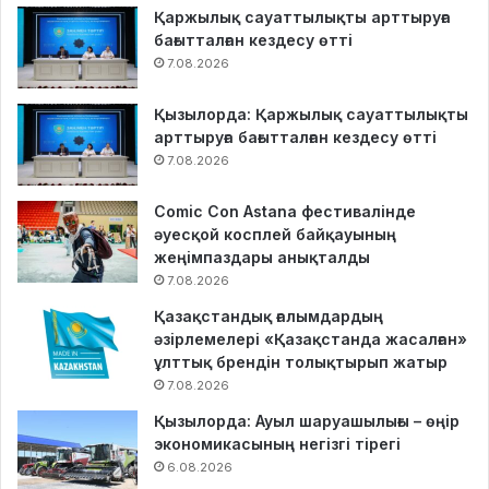
Қаржылық сауаттылықты арттыруға
бағытталған кездесу өтті
7.08.2026
Қызылорда: Қаржылық сауаттылықты
арттыруға бағытталған кездесу өтті
7.08.2026
Comic Con Astana фестивалінде
әуесқой косплей байқауының
жеңімпаздары анықталды
7.08.2026
Қазақстандық ғалымдардың
әзірлемелері «Қазақстанда жасалған»
ұлттық брендін толықтырып жатыр
7.08.2026
Қызылорда: Ауыл шаруашылығы – өңір
экономикасының негізгі тірегі
6.08.2026