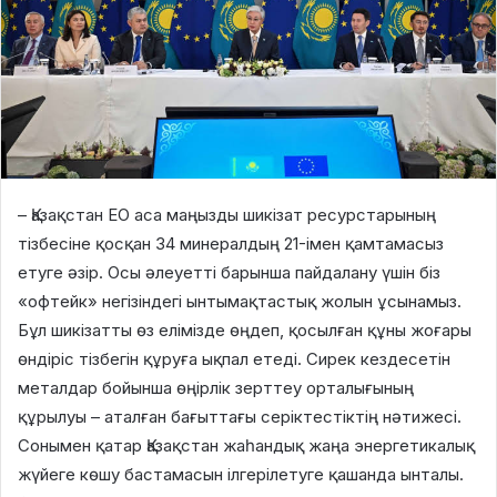
– Қазақстан ЕО аса маңызды шикізат ресурстарының
тізбесіне қосқан 34 минералдың 21-імен қамтамасыз
етуге әзір. Осы әлеуетті барынша пайдалану үшін біз
«офтейк» негізіндегі ынтымақтастық жолын ұсынамыз.
Бұл шикізатты өз елімізде өңдеп, қосылған құны жоғары
өндіріс тізбегін құруға ықпал етеді. Сирек кездесетін
металдар бойынша өңірлік зерттеу орталығының
құрылуы – аталған бағыттағы серіктестіктің нәтижесі.
Сонымен қатар Қазақстан жаһандық жаңа энергетикалық
жүйеге көшу бастамасын ілгерілетуге қашанда ынталы.