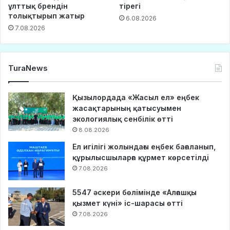
ұлттық брендін
тірегі
толықтырып жатыр
6.08.2026
7.08.2026
TuraNews
Қызылордада «Жасыл ел» еңбек
жасақтарының қатысуымен
экологиялық сенбілік өтті
8.08.2026
Ел игілігі жолындағы еңбек бағаланып,
құрылысшыларға құрмет көрсетілді
7.08.2026
5547 әскери бөлімінде «Алғашқы
қызмет күні» іс-шарасы өтті
7.08.2026