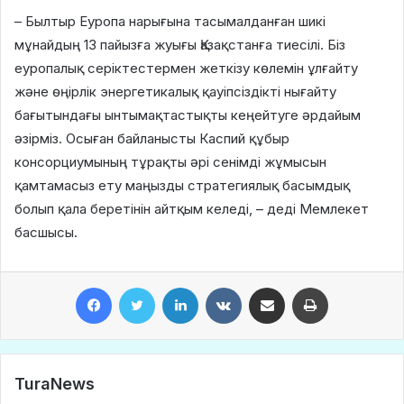
– Былтыр Еуропа нарығына тасымалданған шикі
мұнайдың 13 пайызға жуығы Қазақстанға тиесілі. Біз
еуропалық серіктестермен жеткізу көлемін ұлғайту
және өңірлік энергетикалық қауіпсіздікті нығайту
бағытындағы ынтымақтастықты кеңейтуге әрдайым
әзірміз. Осыған байланысты Каспий құбыр
консорциумының тұрақты әрі сенімді жұмысын
қамтамасыз ету маңызды стратегиялық басымдық
болып қала беретінін айтқым келеді, – деді Мемлекет
басшысы.
Facebook
Twitter
LinkedIn
VKontakte
Share via Email
Print
TuraNews