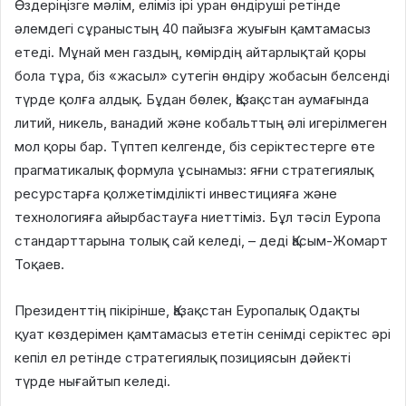
Өздеріңізге мәлім, еліміз ірі уран өндіруші ретінде
әлемдегі сұраныстың 40 пайызға жуығын қамтамасыз
етеді. Мұнай мен газдың, көмірдің айтарлықтай қоры
бола тұра, біз «жасыл» сутегін өндіру жобасын белсенді
түрде қолға алдық. Бұдан бөлек, Қазақстан аумағында
литий, никель, ванадий және кобальттың әлі игерілмеген
мол қоры бар. Түптеп келгенде, біз серіктестерге өте
прагматикалық формула ұсынамыз: яғни стратегиялық
ресурстарға қолжетімділікті инвестицияға және
технологияға айырбастауға ниеттіміз. Бұл тәсіл Еуропа
стандарттарына толық сай келеді, – деді Қасым-Жомарт
Тоқаев.
Президенттің пікірінше, Қазақстан Еуропалық Одақты
қуат көздерімен қамтамасыз ететін сенімді серіктес әрі
кепіл ел ретінде стратегиялық позициясын дәйекті
түрде нығайтып келеді.