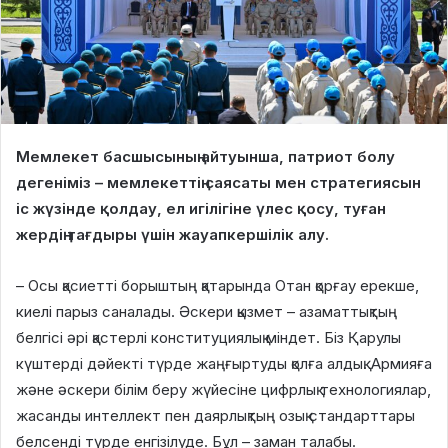
Мемлекет басшысының айтуынша, патриот болу
дегеніміз – мемлекеттің саясаты мен стратегиясын
іс жүзінде қолдау, ел игілігіне үлес қосу, туған
жердің тағдыры үшін жауапкершілік алу.
– Осы қасиетті борыштың қатарында Отан қорғау ерекше,
киелі парыз саналады. Әскери қызмет – азаматтықтың
белгісі әрі қастерлі конституциялық міндет. Біз Қарулы
күштерді дәйекті түрде жаңғыртуды қолға алдық. Армияға
және әскери білім беру жүйесіне цифрлық технологиялар,
жасанды интеллект пен даярлықтың озық стандарттары
белсенді түрде енгізілуде. Бұл – заман талабы.