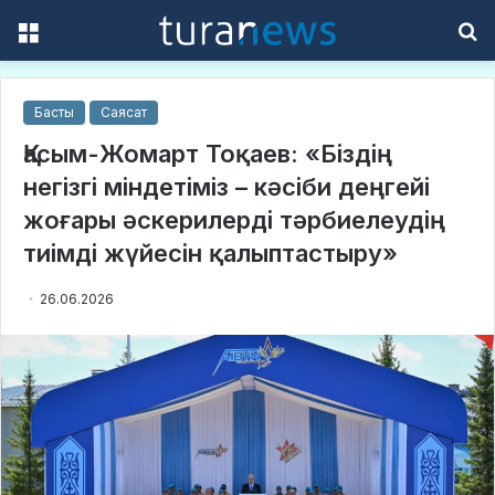
Menu
S
f
Басты
Саясат
Қасым-Жомарт Тоқаев: «Біздің
негізгі міндетіміз – кәсіби деңгейі
жоғары әскерилерді тәрбиелеудің
тиімді жүйесін қалыптастыру»
26.06.2026