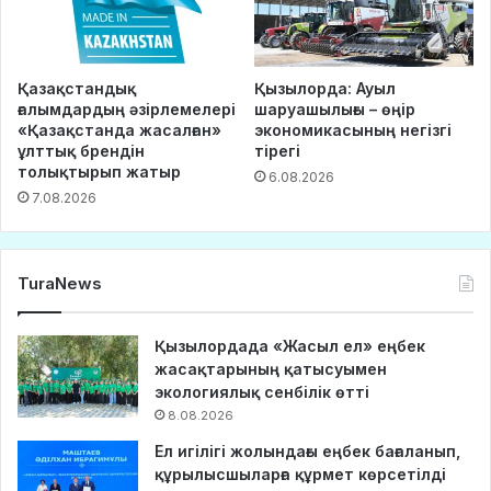
Қазақстандық
Қызылорда: Ауыл
ғалымдардың әзірлемелері
шаруашылығы – өңір
«Қазақстанда жасалған»
экономикасының негізгі
ұлттық брендін
тірегі
толықтырып жатыр
6.08.2026
7.08.2026
TuraNews
Қызылордада «Жасыл ел» еңбек
жасақтарының қатысуымен
экологиялық сенбілік өтті
8.08.2026
Ел игілігі жолындағы еңбек бағаланып,
құрылысшыларға құрмет көрсетілді