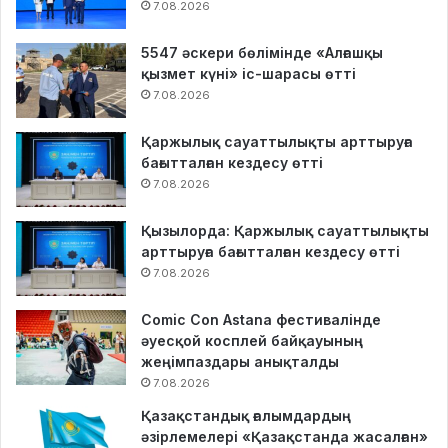
7.08.2026
5547 әскери бөлімінде «Алғашқы
қызмет күні» іс-шарасы өтті
7.08.2026
Қаржылық сауаттылықты арттыруға
бағытталған кездесу өтті
7.08.2026
Қызылорда: Қаржылық сауаттылықты
арттыруға бағытталған кездесу өтті
7.08.2026
Comic Con Astana фестивалінде
әуесқой косплей байқауының
жеңімпаздары анықталды
7.08.2026
Қазақстандық ғалымдардың
әзірлемелері «Қазақстанда жасалған»