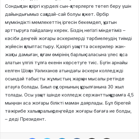
Сондықтан қазіргі күрделі сын-қатерлерге төтеп беру үшін
дайындығымыз сақадай-сай болуы қажет. Әрбір
мүмкіндікті мемлекеттің іргесін бекемдеп, қуатын
арттыруға пайдалану керек. Біздің негізгі міндетіміз –
кәсіби деңгейі жоғары әскерилерді тәрбиелеудің тиімді
жүйесін қалыптастыру. Қазіргі уақытта әскерилер жан-
жақты дамыған, қоғам өмірінің барлық саласына үлес қоса
алатын үлгілі тұлға екенін көрсетуге тиіс. Бүгін арнайы
келген Шоқан Уәлиханов атындағы әскери колледжді
осындай табысты жұмыстың жарқын мысалы ретінде
атауға болады. Биыл оқу орнының құрылғанына 30 жыл
толады. Осы уақыт ішінде колледж сержанттық құрамға 4,5
мыңнан аса жоғары білікті маман даярлады. Бұл бірегей
тәжірибе халықаралық деңгейде жоғары бағаға ие болды,
– деді Президент.
Facebook
Twitter
LinkedIn
VKontakte
Share via Email
Print