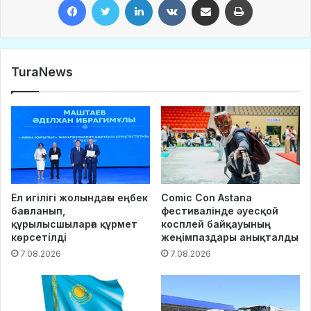
TuraNews
Ел игілігі жолындағы еңбек
Comic Con Astana
бағаланып,
фестивалінде әуесқой
құрылысшыларға құрмет
косплей байқауының
көрсетілді
жеңімпаздары анықталды
7.08.2026
7.08.2026