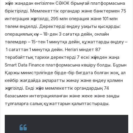
жүйе жаңадан енгізілген СӘКЖ бірыңғай платформасына
біріктірілді. Мемлекеттік органдар және банктермен 75
интеграция жүргізілді, 295 млн операция және 101 млн
төлем өңделді. Деректерді өңдеу уақыты қысқарды:
операциялық күн – 18-ден 3 сағатқа дейін, онлайн
төлемдер – 15-тен 1 минутқа дейін, құжаттарды өңдеу –
1 сағаттан 1 минутқа дейін. Негізгі міндет 87
терабайттық тарихи деректерді 7 ескі жүйеден жаңа
Smart Data Finance платформасына көшіру болды. Бұрын
Қаржы министрлігінде бірде-бір бигдата болған жоқ, ал
кейбір жағдайда ақпаратты жинау және өңдеу қолмен
жүргізілді. Енді жүйе мемлекеттік органдардың 74
базасымен интеграцияланған және жеке және заңды
тұлғаларға салық құжаттарын қалыптастырады.