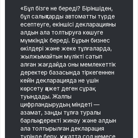
«Бұл бізге не береді? Біріншіден,
бұл салықтарды автоматты түрде
есептеуге, екіншісі декларацияны
алдын ала толтыруға көшуге
мүмкіндік береді. Бұрын бизнес
өкілдері және жеке тұлғаларда,
жылжымайтын мүлікті сатып
алған жағдайда оны мемлекеттік
деректер базасында тіркегеннен
кейін декларацияда не үшін
көрсету қажет деген сұрақ
туындады. Жалпы
цифрландырудың міндеті —
азамат, заңды тұлға туралы
барлық деректі жинау және алдын
ала толтырылған декларация
түрінде беру, құжатта сол немесе