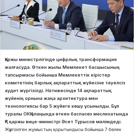
Қаржы министрлігінде цифрлық трансформация
жалғасуда. Өткен жылы Мемлекет басшысының
тапсырмасы бойынша Мемлекеттік кірістер
комитетінің барлық ақпараттық жүйесіне тәуелсіз
аудит жүргізілді. Нәтижесінде 14 ақпараттық
жүйенің орнына жаңа архитектура мен
технологиясы бар 5 жүйеге көшу ұсынылды. Бұл
туралы ОКҚ алаңында өткен баспасөз мәслихатында
ҚР қаржы вице-министрі Әсет Тұрысов мәлімдеді.
Жүргізілген жұмыстың қорытындысы бойынша 7 бөлек