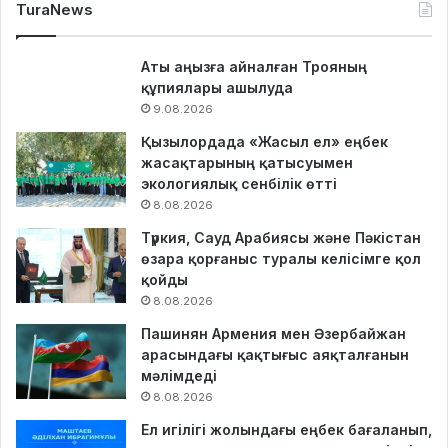
TuraNews
Аты аңызға айналған Трояның
құпиялары ашылуда
9.08.2026
Қызылордада «Жасыл ел» еңбек
жасақтарының қатысуымен
экологиялық сенбілік өтті
8.08.2026
Түркия, Сауд Арабиясы және Пәкістан
өзара қорғаныс туралы келісімге қол
қойды
8.08.2026
Пашинян Армения мен Әзербайжан
арасындағы қақтығыс аяқталғанын
мәлімдеді
8.08.2026
Ел игілігі жолындағы еңбек бағаланып,