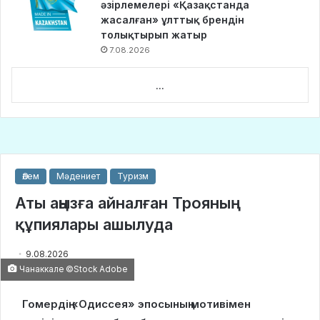
әзірлемелері «Қазақстанда
жасалған» ұлттық брендін
толықтырып жатыр
7.08.2026
...