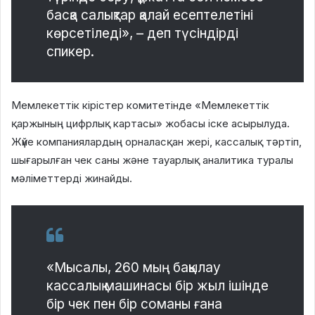
басқа салықтар қалай есептелетіні
көрсетіледі», – деп түсіндірді
спикер.
Мемлекеттік кірістер комитетінде «Мемлекеттік
қаржының цифрлық картасы» жобасы іске асырылуда.
Жүйе компаниялардың орналасқан жері, кассалық тәртіп,
шығарылған чек саны және тауарлық аналитика туралы
мәліметтерді жинайды.
«Мысалы, 260 мың бақылау
кассалық машинасы бір жыл ішінде
бір чек пен бір соманы ғана