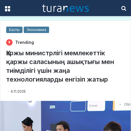
Menu
S
f
Басты
Экономика
Trending
Қаржы министрлігі мемлекеттік
қаржы саласының ашықтығы мен
тиімділігі үшін жаңа
технологияларды енгізіп жатыр
4.11.2025