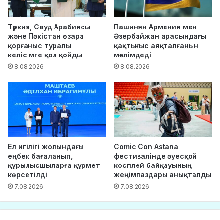
Түркия, Сауд Арабиясы
Пашинян Армения мен
және Пәкістан өзара
Әзербайжан арасындағы
қорғаныс туралы
қақтығыс аяқталғанын
келісімге қол қойды
мәлімдеді
8.08.2026
8.08.2026
Ел игілігі жолындағы
Comic Con Astana
еңбек бағаланып,
фестивалінде әуесқой
құрылысшыларға құрмет
косплей байқауының
көрсетілді
жеңімпаздары анықталды
7.08.2026
7.08.2026