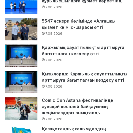
құрылысшыларға құрмет көрсетілді
7.08.2026
5547 әскери бөлімінде «Алғашқы
қызмет күні» іс-шарасы өтті
7.08.2026
Қаржылық сауаттылықты арттыруға
бағытталған кездесу өтті
7.08.2026
Қызылорда: Қаржылық сауаттылықты
арттыруға бағытталған кездесу өтті
7.08.2026
Comic Con Astana фестивалінде
әуесқой косплей байқауының
жеңімпаздары анықталды
7.08.2026
Қазақстандық ғалымдардың