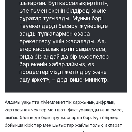
шығарған. Бұл кассалық тәртіптің
өте төмен екенін білдіреді және
сұрақтар туғызады. Мұның бәрі
тәуекелдерді басқару жүйесінде
заңды тұлғалармен өзара
әрекеттесу үшін жасалады. Ал,
егер кассалық тәртіп сақталмаса,
онда біз қандай да бір мәселелер
бар екенін хабарлаймыз, өз
процестерімізді жетілдіру және
ашу қажет», – деді вице-министр.
Алдағы уақытта «Мемлекеттік қаржының цифрлық
картасына» чектер мен шот-фактураларды ғана емес,
шығыс бөлігін де біріктіру жоспарда бар. Бұл өңірлер
бойынша кірістер мен шығыстар жайлы толық ақпарат