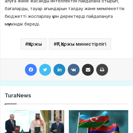
алуға және жасанды интеллектіні пайдалана отырып,
бағаларды, тауар ағындарын талдау және мемлекеттік
бюджетті жоспарлау үшін деректерді пайдалануға
мүмкіндік береді.
Қаржы
ҚР Қаржы министірлігі
Facebook
Twitter
LinkedIn
VKontakte
Share via Email
Print
TuraNews