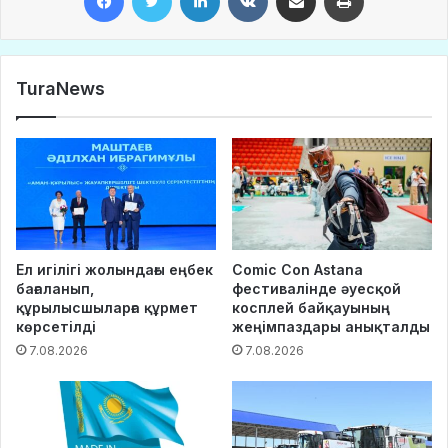
TuraNews
Ел игілігі жолындағы еңбек
Comic Con Astana
бағаланып,
фестивалінде әуесқой
құрылысшыларға құрмет
косплей байқауының
көрсетілді
жеңімпаздары анықталды
7.08.2026
7.08.2026