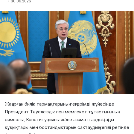
30.06.2026
Жаңарған билік тармақтарының теңгерімді жүйесінде
Президент Тәуелсіздік пен мемлекет тұтастығының
символы, Конституцияны және азаматтардың заңды
құқықтары мен бостандықтарын сақтаудың кепілі ретінде