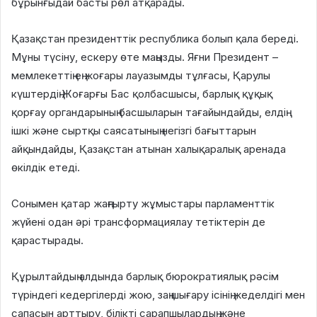
бұрынғыдай басты рөл атқарады.
Қазақстан президенттік республика болып қала береді.
Мұны түсіну, ескеру өте маңызды. Яғни Президент –
мемлекеттің ең жоғары лауазымды тұлғасы, Қарулы
күштердің Жоғарғы Бас қолбасшысы, барлық құқық
қорғау органдарының басшыларын тағайындайды, елдің
ішкі және сыртқы саясатының негізгі бағыттарын
айқындайды, Қазақстан атынан халықаралық аренада
өкілдік етеді.
Сонымен қатар жаңғырту жұмыстары парламенттік
жүйені одан әрі трансформациялау тетіктерін де
қарастырады.
Құрылтайдың алдында барлық бюрократиялық рәсім
түріндегі кедергілерді жою, заң шығару ісінің жеделдігі мен
сапасын арттыру, білікті сарапшылардың және