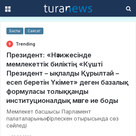
Menu
S
f
Басты
Саясат
Trending
Президент: «Нәтижесінде
мемлекеттік биліктің «Күшті
Президент – ықпалды Құрылтай –
есеп беретін Үкімет» деген базалық
формуласы толыққанды
институционалдық мәнге ие боды
Мемлекет басшысы Парламент
палаталарының бірлескен отырысында сөз
сөйледі