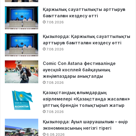
Қаржылық сауаттылықты арттыруға
бағытталған кездесу өтті
7.08.2026
Қызылорда: Қаржылық сауаттылықты
арттыруға бағытталған кездесу өтті
7.08.2026
Comic Con Astana фестивалінде
әуесқой косплей байқауының
жеңімпаздары анықталды
7.08.2026
Қазақстандық ғалымдардың
әзірлемелері «Қазақстанда жасалған»
ұлттық брендін толықтырып жатыр
7.08.2026
Қызылорда: Ауыл шаруашылығы – өңір
экономикасының негізгі тірегі
6.08.2026