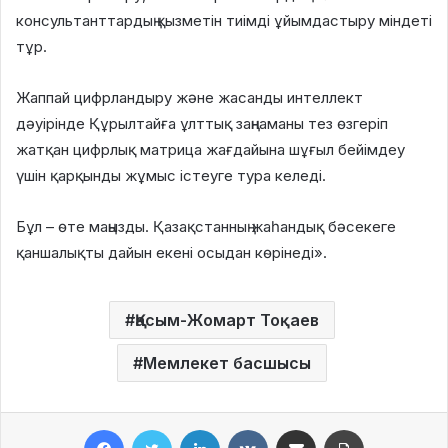
консультанттардың қызметін тиімді ұйымдастыру міндеті
тұр.
Жаппай цифрландыру және жасанды интеллект
дәуірінде Құрылтайға ұлттық заңнаманы тез өзгеріп
жатқан цифрлық матрица жағдайына шұғыл бейімдеу
үшін қарқынды жұмыс істеуге тура келеді.
Бұл – өте маңызды. Қазақстанның жаһандық бәсекеге
қаншалықты дайын екені осыдан көрінеді».
Қасым-Жомарт Тоқаев
Мемлекет басшысы
Facebook
Twitter
LinkedIn
VKontakte
Share via Email
Print