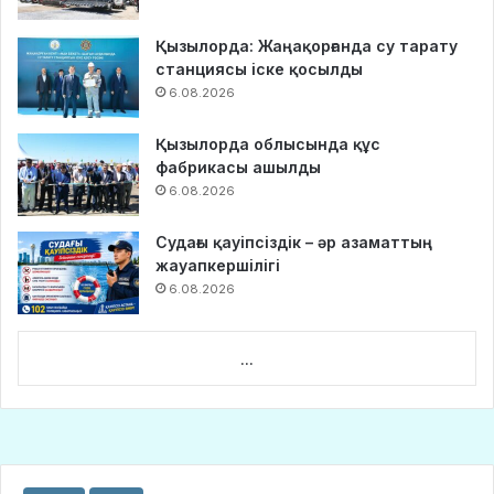
Қызылорда: Жаңақорғанда су тарату
станциясы іске қосылды
6.08.2026
Қызылорда облысында құс
фабрикасы ашылды
6.08.2026
Судағы қауіпсіздік – әр азаматтың
жауапкершілігі
6.08.2026
...