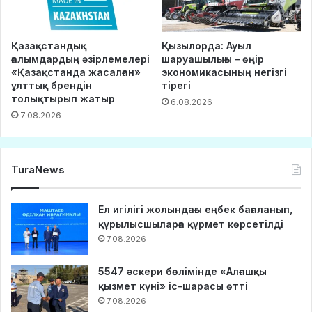
Қазақстандық
Қызылорда: Ауыл
ғалымдардың әзірлемелері
шаруашылығы – өңір
«Қазақстанда жасалған»
экономикасының негізгі
ұлттық брендін
тірегі
толықтырып жатыр
6.08.2026
7.08.2026
TuraNews
Ел игілігі жолындағы еңбек бағаланып,
құрылысшыларға құрмет көрсетілді
7.08.2026
5547 әскери бөлімінде «Алғашқы
қызмет күні» іс-шарасы өтті
7.08.2026