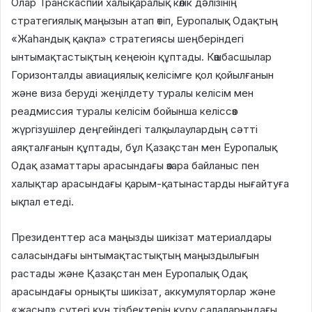
Олар Транскаспий халықаралық көлік дәлізінің
стратегиялық маңызын атап өтіп, Еуропалық Одақтың
«Жаһандық қақпа» стратегиясы шеңберіндегі
ынтымақтастықтың кеңеюін құптады. Көшбасшылар
Горизонталды авиациялық келісімге қол қойылғанын
және виза беруді жеңілдету туралы келісім мен
реадмиссия туралы келісім бойынша келіссөз
жүргізушілер деңгейіндегі талқылаулардың сәтті
аяқталғанын құптады, бұл Қазақстан мен Еуропалық
Одақ азаматтары арасындағы өзара байланыс пен
халықтар арасындағы қарым-қатынастарды нығайтуға
ықпал етеді.
Президенттер аса маңызды шикізат материалдары
саласындағы ынтымақтастықтың маңыздылығын
растады және Қазақстан мен Еуропалық Одақ
арасындағы орнықты шикізат, аккумуляторлар және
«жасыл» сутегі құн тізбектерін құру салаларындағы