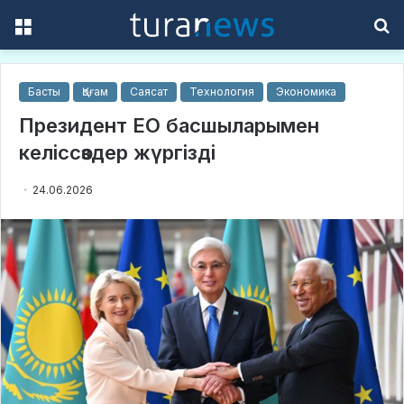
Menu
S
f
Басты
Қоғам
Саясат
Технология
Экономика
Президент ЕО басшыларымен
келіссөздер жүргізді
24.06.2026