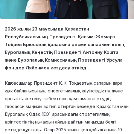
2026 жылғы 23 маусымда Қазақстан
Республикасының Президенті Қасым-Жомарт
Тоқаев Брюссель қаласына ресми сапармен келіп,
Еуропалық Кеңестің Президенті Антониу Кошта
және Еуропалық Комиссияның Президенті Урсула
фон дер Ляйенмен кездесу өткізді.
Көшбасшылар Президент Қ.К. Тоқаевтың сапарын өзара
көлік байланысының, энергетикалық қауіпсіздіктің және
орнықты жеткізу тізбектерін қамтамасыз етудің
геосаяси маңызы артып отырған кезеңде Қазақстан мен
Еуропалық Одақ (ЕО) арасындағы стратегиялық
әріптестіктің нығаюын айқындайтын маңызды белгі
ретінде құптады. Олар 2025 жылы қол қойылғанына 10