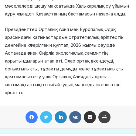
мәселелерді шешу мақсатында Халықаралық су ұйымын
құру жөніндегі Қазақстанның бастамасын назарға алды.
Президенттер Орталық Азия мен Еуропалық Одақ
арасындағы қатынастардың стратегиялық әріптестік
деңгейіне көтерілгенін құптап, 2026 жылғы сәуірде
Астанада өткен Өңірлік экологиялық саммиттің
қорытындыларын атап өтті. Олар ортақ өркендеуді,
орнықтылықты, тұрақты дамуды және тұрақтылықты
қамтамасыз ету үшін Орталық Азиядағы өңірлік
ынтымақтастықты нығайтудың маңызды екенін атап
көрсетті.
Facebook
Twitter
LinkedIn
VKontakte
Share via Email
Print