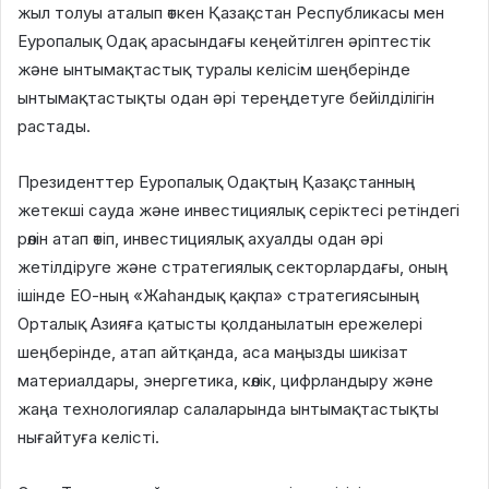
жыл толуы аталып өткен Қазақстан Республикасы мен
Еуропалық Одақ арасындағы кеңейтілген әріптестік
және ынтымақтастық туралы келісім шеңберінде
ынтымақтастықты одан әрі тереңдетуге бейілділігін
растады.
Президенттер Еуропалық Одақтың Қазақстанның
жетекші сауда және инвестициялық серіктесі ретіндегі
рөлін атап өтіп, инвестициялық ахуалды одан әрі
жетілдіруге және стратегиялық секторлардағы, оның
ішінде ЕО-ның «Жаһандық қақпа» стратегиясының
Орталық Азияға қатысты қолданылатын ережелері
шеңберінде, атап айтқанда, аса маңызды шикізат
материалдары, энергетика, көлік, цифрландыру және
жаңа технологиялар салаларында ынтымақтастықты
нығайтуға келісті.