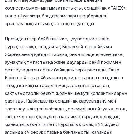
диалогтың жалғасуын, соның ішінде Венеция
комиссиясымен ынтымақтастықты, сондай-ақ «TAIEX»
және «Twinning» бағдарламалары шеңберіндегі
практикалық ынтымақтастықты құптады.
Президенттер бейбітшілікке, қауіпсіздікке және
тұрақтылыққа, сондай-ақ Біріккен Ұлттар Ұйымы
Жарғысының қағидаттарына, оның ішінде егемендікке,
аумақтық тұтастыққа және дауларды бейбіт жолмен
реттеуге деген ортақ бейілділіктерін растады. Олар
Біріккен Ұлттар Ұйымының қағидаттарына негізделген
тиімді көпжақты тәсілдің маңыздылығын атап өтіп,
қақтығыстарды бейбіт жолмен шешуді қолдайтындарын
растады. Көшбасшылар сондай-ақ қарусыздану мен
таратпау жөніндегі жаһандық режимді нығайтудың, оның
ішінде ядролық қарудан азат аймақтарды қолдаудың
маңыздылығын атап өтті. Еуропалық Одақ БҰҰ жүйесі
аясында су ресурстарына байланысты жаһандық