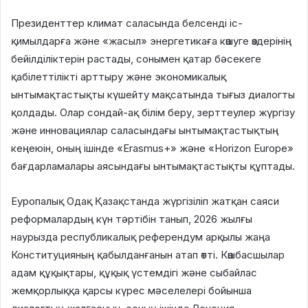
Президенттер климат саласында белсенді іс-
қимылдарға және «жасыл» энергетикаға көшуге өздерінің
бейілділіктерін растады, сонымен қатар бәсекеге
қабілеттілікті арттыру және экономикалық
ынтымақтастықты күшейту мақсатында тығыз диалогты
қолдады. Олар сондай-ақ білім беру, зерттеулер жүргізу
және инновациялар саласындағы ынтымақтастықтың
кеңеюін, оның ішінде «Erasmus+» және «Horizon Europe»
бағдарламалары аясындағы ынтымақтастықты құптады.
Еуропалық Одақ Қазақстанда жүргізіліп жатқан саяси
реформалардың күн тәртібін танып, 2026 жылғы
наурызда республикалық референдум арқылы жаңа
Конституцияның қабылданғанын атап өтті. Көшбасшылар
адам құқықтары, құқық үстемдігі және сыбайлас
жемқорлыққа қарсы күрес мәселелері бойынша