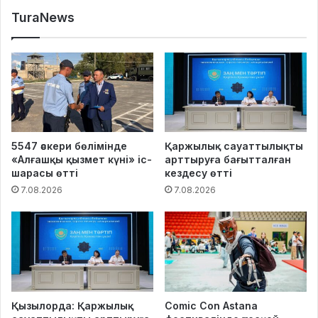
TuraNews
5547 әскери бөлімінде
Қаржылық сауаттылықты
«Алғашқы қызмет күні» іс-
арттыруға бағытталған
шарасы өтті
кездесу өтті
7.08.2026
7.08.2026
Қызылорда: Қаржылық
Comic Con Astana