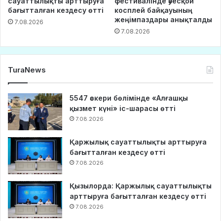
сауаттылықты арттыруға
фестивалінде әуесқой
бағытталған кездесу өтті
косплей байқауының
жеңімпаздары анықталды
7.08.2026
7.08.2026
TuraNews
5547 әскери бөлімінде «Алғашқы
қызмет күні» іс-шарасы өтті
7.08.2026
Қаржылық сауаттылықты арттыруға
бағытталған кездесу өтті
7.08.2026
Қызылорда: Қаржылық сауаттылықты
арттыруға бағытталған кездесу өтті
7.08.2026