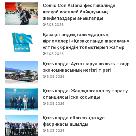
Comic Con Astana фестивалінде
әуесқой косплей байқауының
жеңімпаздары анықталды
7.08.2026
Қазақстандық ғалымдардың
әзірлемелері «Қазақстанда жасалған»
ұлттық брендін толықтырып жатыр
7.08.2026
Қызылорда: Ауыл шаруашылығы – өңір
экономикасының негізгі тірегі
6.08.2026
Қызылорда: Жаңақорғанда су тарату
станциясы іске қосылды
6.08.2026
Қызылорда облысында құс
фабрикасы ашылды
6.08.2026