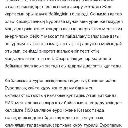
стратегиялық әріптестікті іске асыру жөніндегі Жол
картасын орындауға бейілділігін білдірді. Сонымен қатар
олар Қазақстанның Еуропаға мұнай мен уран жеткізудегі
маңызды рөлін және жаңартылатын энергетика мен атом
энергиясын бейбіт мақсатта пайдалану салаларындағы
неғұрлым тығыз ынтымақтастықтың әлеуетін мойындай
отырып, сенімді энергетикалық әріптестіктің
маңыздылығын атап өтті. Олар санкциялар мәселесі
бойынша жалғасып жатқан сындарлы диалогты құптады.
Көшбасшылар Еуропалық инвестициялық банкпен және
Еуропалық қайта құру және даму банкімен
ынтымақтастықтың нығаюын құптады. Атап айтқанда,
ЕИБ-мен жасалған өзара көлік байланысын қолдау жөніндегі
келісімге (150 миллион еуро) және Қазақстанда
халықаралық деңгейде аккредиттелген ұлттық
химиялық-талдамалық зертхана құру туралы Еуропалық