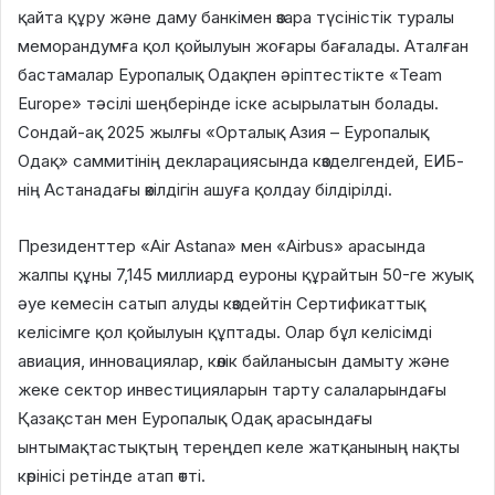
қайта құру және даму банкімен өзара түсіністік туралы
меморандумға қол қойылуын жоғары бағалады. Аталған
бастамалар Еуропалық Одақпен әріптестікте «Team
Europe» тәсілі шеңберінде іске асырылатын болады.
Сондай-ақ 2025 жылғы «Орталық Азия – Еуропалық
Одақ» саммитінің декларациясында көзделгендей, ЕИБ-
нің Астанадағы өкілдігін ашуға қолдау білдірілді.
Президенттер «Air Astana» мен «Airbus» арасында
жалпы құны 7,145 миллиард еуроны құрайтын 50-ге жуық
әуе кемесін сатып алуды көздейтін Сертификаттық
келісімге қол қойылуын құптады. Олар бұл келісімді
авиация, инновациялар, көлік байланысын дамыту және
жеке сектор инвестицияларын тарту салаларындағы
Қазақстан мен Еуропалық Одақ арасындағы
ынтымақтастықтың тереңдеп келе жатқанының нақты
көрінісі ретінде атап өтті.