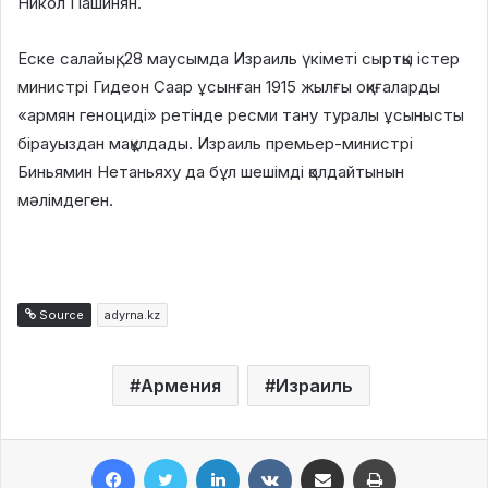
Никол Пашинян.
Еске салайық, 28 маусымда Израиль үкіметі сыртқы істер
министрі Гидеон Саар ұсынған 1915 жылғы оқиғаларды
«армян геноциді» ретінде ресми тану туралы ұсынысты
бірауыздан мақұлдады. Израиль премьер-министрі
Биньямин Нетаньяху да бұл шешімді қолдайтынын
мәлімдеген.
Source
adyrna.kz
Армения
Израиль
Facebook
Twitter
LinkedIn
VKontakte
Share via Email
Print