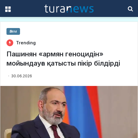
Menu
S
f
Әлем
Trending
Пашинян «армян геноцидін»
мойындауға қатысты пікір білдірді
30.06.2026