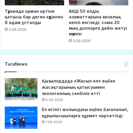
Түркияда орман өртіне
АҚШ 50 елдің
қатысы бар деген күдікпен
азаматтарына визалық
6 адам ұсталды
кепіл енгізеді: сома 20
мың долларға дейін жетуі
3.08.2026
мүмкін
3.08.2026
TuraNews
Қызылордада «Жасыл ел» еңбек
жасақтарының қатысуымен
экологиялық сенбілік өтті
8.08.2026
Ел игілігі жолындағы еңбек бағаланып,
құрылысшыларға құрмет көрсетілді
7.08.2026