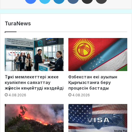
TuraNews
Түркі мемлекеттері жеке
Өзбекстан екі ауылын
куәлікпен саяхаттау
Қырғызстанға беру
жүйесін кеңейтуді көздейді
процесін бастады
4.08.2026
4.08.2026