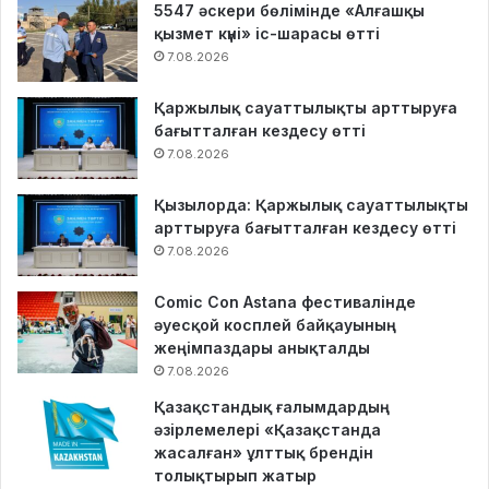
5547 әскери бөлімінде «Алғашқы
қызмет күні» іс-шарасы өтті
7.08.2026
Қаржылық сауаттылықты арттыруға
бағытталған кездесу өтті
7.08.2026
Қызылорда: Қаржылық сауаттылықты
арттыруға бағытталған кездесу өтті
7.08.2026
Comic Con Astana фестивалінде
әуесқой косплей байқауының
жеңімпаздары анықталды
7.08.2026
Қазақстандық ғалымдардың
әзірлемелері «Қазақстанда
жасалған» ұлттық брендін
толықтырып жатыр