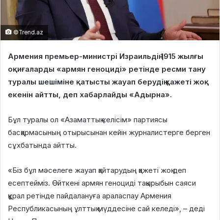
©Trend.az
Армения премьер-министрі Израильдің 1915 жылғы
оқиғаларды «армян геноциді» ретінде ресми тану
туралы шешіміне қатысты жауап берудің қажеті жоқ
екенін айтты, деп хабарлайды «Адырна».
Бұл туралы ол «Азаматтық келісім» партиясы
басқармасының отырысынан кейін журналистерге берген
сұхбатында айтты.
«Біз бұл мәселеге жауап қайтарудың қажеті жоқ деп
есептейміз. Өйткені армян геноциді тақырыбын саяси
құрал ретінде пайдалануға араласпау Армения
Республикасының ұлттық мүддесіне сай келеді», – деді