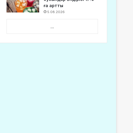
ға артты
5.08.2026
...