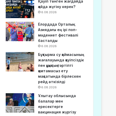
Қауіп төнген жағдайда
қайда жүгіну керек?
6.08.2026
Елордада Орталық
Азиядағы ең ірі поп-
мәдениет фестивалі
басталды
6.08.2026
Бұқтырма су қоймасының
жағалауында қауіпсіздік
пен құқықтық тәртіпті
қамтамасыз ету
мақсатында бірлескен
рейд өткізілді
6.08.2026
Ұлытау облысында
балалар мен
ересектерге
вакцинация жүргізу