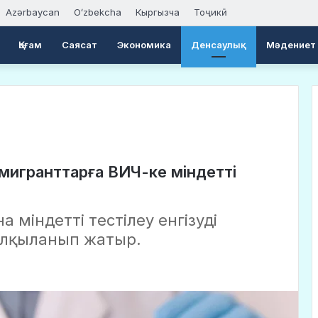
Azərbaycan
Oʻzbekcha
Кыргызча
Тоҷикӣ
Қоғам
Саясат
Экономика
Денсаулық
Мәдениет
 мигранттарға ВИЧ-ке міндетті
 міндетті тестілеу енгізуді
алқыланып жатыр.