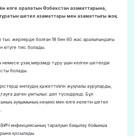
ейін елге оралатын Өзбекстан азаматтарына,
 тұратын шетел азаматтары мен азаматтығы жоқ
н тыс жерлерде болған 18 бен 60 жас аралығындағы
 өтуге тиіс болады.
 немесе ұзақ мерзімді тұру үшін келген шетелдік
ысты болады.
терді енгізудің қажеттілігін жұқпалы ауруларды,
тауға деген ұмтылыс деп түсіндіреді. Бұл
сының ауқымының кеңеюі мен елге келетін шетел
.
н ВИЧ инфекциясының таралуын бақылау бойынша
арына қосылады.