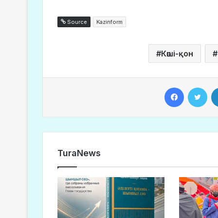
Source
Kazinform
Көші-қон
Facebook
Twitter
TuraNews