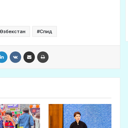
Өзбекстан
Спид
LinkedIn
VKontakte
Share via Email
Print