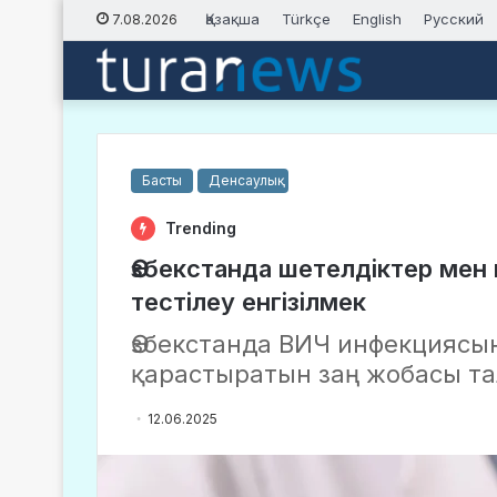
Қазақша
Türkçe
English
Русский
7.08.2026
Басты
Денсаулық
Trending
Өзбекстанда шетелдіктер мен
тестілеу енгізілмек
Өзбекстанда ВИЧ инфекциясына
қарастыратын заң жобасы т
12.06.2025