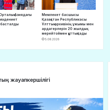
Орталық Азиядағы
Мемлекет басшысы
-мәдениет
Қазақстан Республикасы
 басталды
Ұлттық архивінің ұжымы мен
ардагерлерін 20 жылдық
мерейтоймен құттықтады
5.08.2026