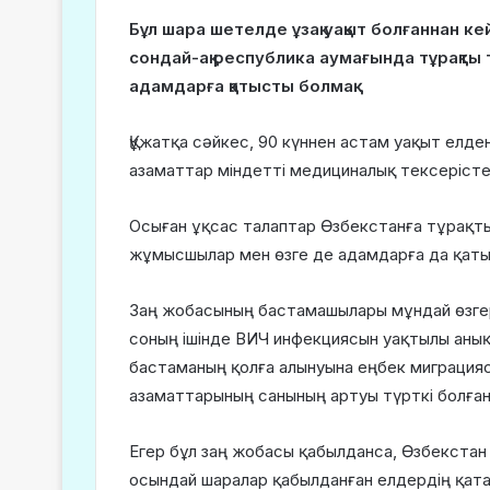
Бұл шара шетелде ұзақ уақыт болғаннан к
сондай-ақ республика аумағында тұрақты
адамдарға қатысты болмақ.
Құжатқа сәйкес, 90 күннен астам уақыт елде
азаматтар міндетті медициналық тексерістен
Осыған ұқсас талаптар Өзбекстанға тұрақты
жұмысшылар мен өзге де адамдарға да қат
Заң жобасының бастамашылары мұндай өзгеріс
соның ішінде ВИЧ инфекциясын уақтылы анық
бастаманың қолға алынуына еңбек миграция
азаматтарының санының артуы түрткі болған
Егер бұл заң жобасы қабылданса, Өзбекста
осындай шаралар қабылданған елдердің қат