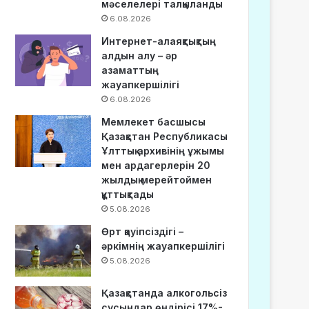
мәселелері талқыланды
6.08.2026
Интернет-алаяқтықтың
алдын алу – әр
азаматтың
жауапкершілігі
6.08.2026
Мемлекет басшысы
Қазақстан Республикасы
Ұлттық архивінің ұжымы
мен ардагерлерін 20
жылдық мерейтоймен
құттықтады
5.08.2026
Өрт қауіпсіздігі –
әркімнің жауапкершілігі
5.08.2026
Қазақстанда алкогольсіз
сусындар өндірісі 17%-