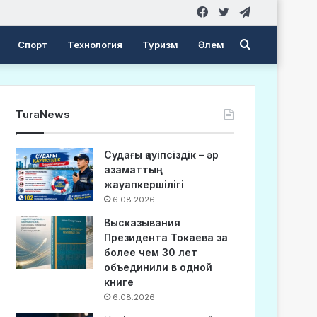
Facebook
Twitter
Telegram
Search
Спорт
Технология
Туризм
Әлем
for
TuraNews
Судағы қауіпсіздік – әр
азаматтың
жауапкершілігі
6.08.2026
Высказывания
Президента Токаева за
более чем 30 лет
объединили в одной
книге
6.08.2026