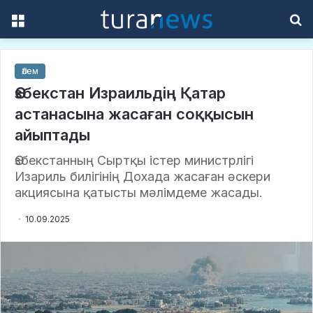
Menu
S
f
Әлем
Өзбекстан Израильдің Қатар
астанасына жасаған соққысын
айыптады
Өзбекстанның Сыртқы істер министрлігі
Изариль билігінің Дохада жасаған әскери
акциясына қатысты мәлімдеме жасады.
10.09.2025