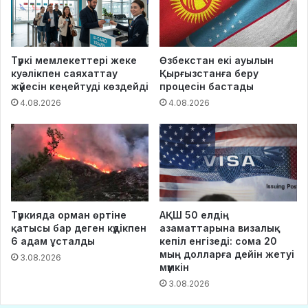
Түркі мемлекеттері жеке
Өзбекстан екі ауылын
куәлікпен саяхаттау
Қырғызстанға беру
жүйесін кеңейтуді көздейді
процесін бастады
4.08.2026
4.08.2026
Түркияда орман өртіне
АҚШ 50 елдің
қатысы бар деген күдікпен
азаматтарына визалық
6 адам ұсталды
кепіл енгізеді: сома 20
мың долларға дейін жетуі
3.08.2026
мүмкін
3.08.2026