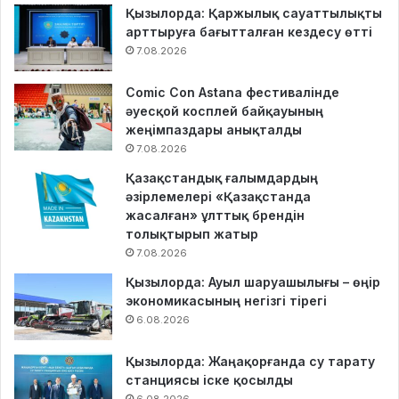
Қызылорда: Қаржылық сауаттылықты
арттыруға бағытталған кездесу өтті
7.08.2026
Comic Con Astana фестивалінде
әуесқой косплей байқауының
жеңімпаздары анықталды
7.08.2026
Қазақстандық ғалымдардың
әзірлемелері «Қазақстанда
жасалған» ұлттық брендін
толықтырып жатыр
7.08.2026
Қызылорда: Ауыл шаруашылығы – өңір
экономикасының негізгі тірегі
6.08.2026
Қызылорда: Жаңақорғанда су тарату
станциясы іске қосылды