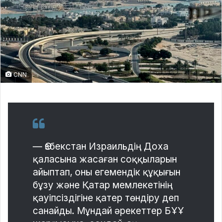
CNN
— Өзбекстан Израильдің Доха
қаласына жасаған соққыларын
айыптап, оны егемендік құқығын
бұзу және Қатар мемлекетінің
қауіпсіздігіне қатер төндіру деп
санайды. Мұндай әрекеттер БҰҰ