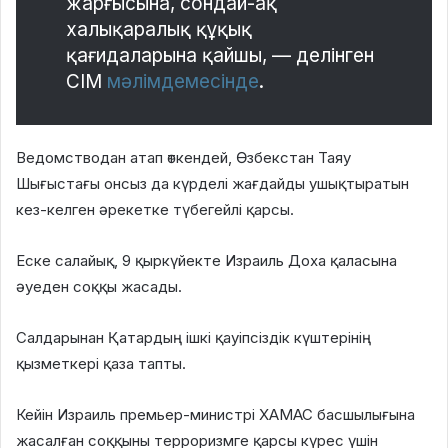
жарғысына, сондай-ақ
халықаралық құқық
қағидаларына қайшы, — делінген
СІМ
мәлімдемесінде
.
Ведомстводан атап өткендей, Өзбекстан Таяу
Шығыстағы онсыз да күрделі жағдайды ушықтыратын
кез-келген әрекетке түбегейлі қарсы.
Еске салайық, 9 қыркүйекте Израиль Доха қаласына
әуеден соққы жасады.
Салдарынан Қатардың ішкі қауіпсіздік күштерінің
қызметкері қаза тапты.
Кейін Израиль премьер-министрі ХАМАС басшылығына
жасалған соққыны терроризмге қарсы күрес үшін