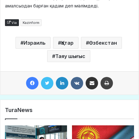
амалсыздан барған қадам деп мәлімдеді.
Via
Kazinform
Израиль
Қатар
Өзбекстан
Таяу шығыс
Facebook
Twitter
LinkedIn
VKontakte
Share via Email
Print
TuraNews