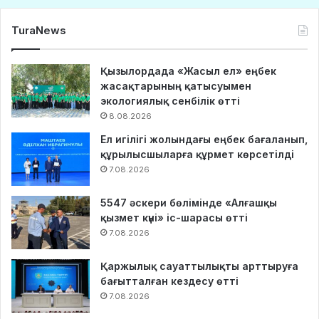
TuraNews
Қызылордада «Жасыл ел» еңбек
жасақтарының қатысуымен
экологиялық сенбілік өтті
8.08.2026
Ел игілігі жолындағы еңбек бағаланып,
құрылысшыларға құрмет көрсетілді
7.08.2026
5547 әскери бөлімінде «Алғашқы
қызмет күні» іс-шарасы өтті
7.08.2026
Қаржылық сауаттылықты арттыруға
бағытталған кездесу өтті
7.08.2026