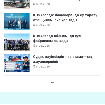
6.08.2026
Қызылорда: Жаңақорғанда су тарату
станциясы іске қосылды
6.08.2026
Қызылорда облысында құс
фабрикасы ашылды
6.08.2026
Судағы қауіпсіздік – әр азаматтың
жауапкершілігі
6.08.2026
...