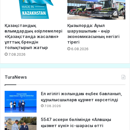
Қазақстандық
Қызылорда: Ауыл
ғалымдардың әзірлемелері
шаруашылығы – өңір
«Қазақстанда жасалған»
экономикасының негізгі
ұлттық брендін
тірегі
толықтырып жатыр
6.08.2026
7.08.2026
TuraNews
Ел игілігі жолындағы еңбек бағаланып,
құрылысшыларға құрмет көрсетілді
7.08.2026
5547 әскери бөлімінде «Алғашқы
қызмет күні» іс-шарасы өтті