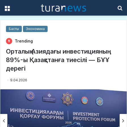
Menu
S
f
Басты
Экономика
Trending
Орталық Азиядағы инвестицияның
89%-ы Қазақстанға тиесілі — БҰҰ
дерегі
9.04.2026