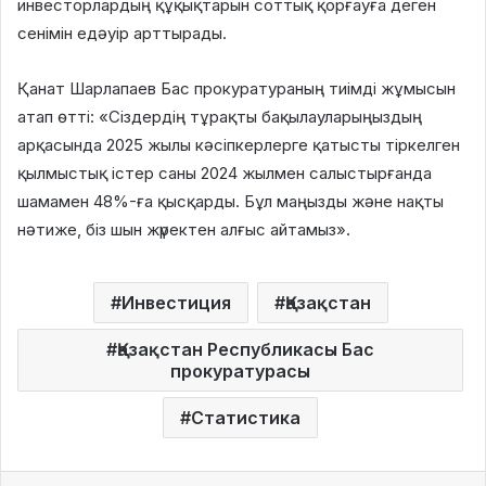
инвесторлардың құқықтарын соттық қорғауға деген
сенімін едәуір арттырады.
Қанат Шарлапаев Бас прокуратураның тиімді жұмысын
атап өтті: «Сіздердің тұрақты бақылауларыңыздың
арқасында 2025 жылы кәсіпкерлерге қатысты тіркелген
қылмыстық істер саны 2024 жылмен салыстырғанда
шамамен 48%-ға қысқарды. Бұл маңызды және нақты
нәтиже, біз шын жүректен алғыс айтамыз».
Инвестиция
Қазақстан
Қазақстан Республикасы Бас
прокуратурасы
Статистика