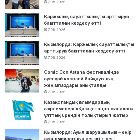
7.08.2026
Қаржылық сауаттылықты арттыруға
бағытталған кездесу өтті
7.08.2026
Қызылорда: Қаржылық сауаттылықты
арттыруға бағытталған кездесу өтті
7.08.2026
Comic Con Astana фестивалінде
әуесқой косплей байқауының
жеңімпаздары анықталды
7.08.2026
Қазақстандық ғалымдардың
әзірлемелері «Қазақстанда жасалған»
ұлттық брендін толықтырып жатыр
7.08.2026
Қызылорда: Ауыл шаруашылығы – өңір
экономикасының негізгі тірегі