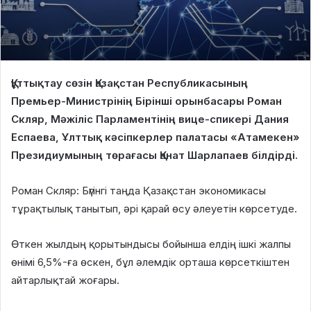
Құттықтау сөзін Қазақстан Республикасының
Премьер-Министрінің Бірінші орынбасары Роман
Скляр, Мәжіліс Парламентінің вице-спикері Дания
Еспаева, Ұлттық кәсіпкерлер палатасы «Атамекен»
Президиумының төрағасы Қанат Шарлапаев білдірді.
Роман Скляр: Бүгінгі таңда Қазақстан экономикасы
тұрақтылық танытып, әрі қарай өсу әлеуетін көрсетуде.
Өткен жылдың қорытындысы бойынша елдің ішкі жалпы
өнімі 6,5%-ға өскен, бұл әлемдік орташа көрсеткіштен
айтарлықтай жоғары.