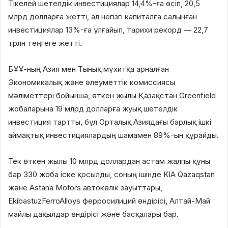
Тікелей шетелдік инвестициялар 14,4%-ға өсіп, 20,5
млрд долларға жетті, ал негізгі капиталға салынған
инвестициялар 13%-ға ұлғайып, тарихи рекорд — 22,7
трлн теңгеге жетті.
БҰҰ-ның Азия мен Тынық мұхитқа арналған
Экономикалық және әлеуметтік комиссиясы
мәліметтері бойынша, өткен жылы Қазақстан Greenfield
жобаларына 19 млрд долларға жуық шетелдік
инвестиция тартты, бұл Орталық Азиядағы барлық ішкі
аймақтық инвестициялардың шамамен 89%-ын құрайды.
Тек өткен жылы 10 млрд доллардан астам жалпы құны
бар 330 жоба іске қосылды, соның ішінде KIA Qazaqstan
және Astana Motors автокөлік зауыттары,
EkibastuzFerroAlloys ферросилиций өндірісі, Алтай-Май
майлы дақылдар өндірісі және басқалары бар.