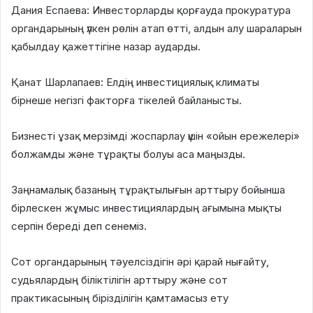
Дания Еспаева: Инвесторларды қорғауда прокуратура
органдарының үлкен рөлін атап өтті, алдын алу шараларын
қабылдау қажеттігіне назар аударды.
Қанат Шарлапаев: Елдің инвестициялық климаты
бірнеше негізгі факторға тікелей байланысты.
Бизнесті ұзақ мерзімді жоспарлау үшін «ойын ережелері»
болжамды және тұрақты болуы аса маңызды.
Заңнамалық базаның тұрақтылығын арттыру бойынша
бірлескен жұмыс инвестициялардың ағымына мықты
серпін береді деп сенеміз.
Сот органдарының тәуелсіздігін әрі қарай нығайту,
судьялардың біліктілігін арттыру және сот
практикасының бірізділігін қамтамасыз ету