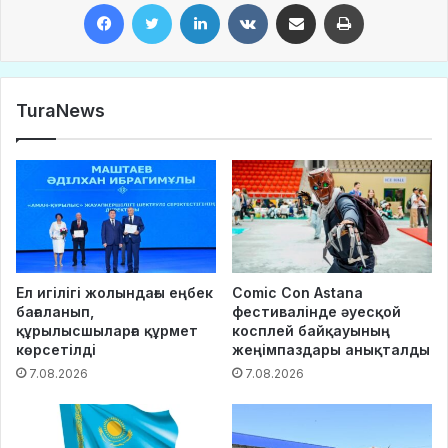
Facebook
Twitter
LinkedIn
VKontakte
Share via Email
Print
TuraNews
Ел игілігі жолындағы еңбек
Comic Con Astana
бағаланып,
фестивалінде әуесқой
құрылысшыларға құрмет
косплей байқауының
көрсетілді
жеңімпаздары анықталды
7.08.2026
7.08.2026