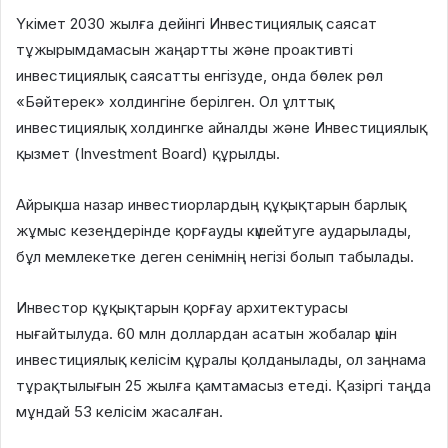
Үкімет 2030 жылға дейінгі Инвестициялық саясат
тұжырымдамасын жаңартты және проактивті
инвестициялық саясатты енгізуде, онда бөлек рөл
«Бәйтерек» холдингіне берілген. Ол ұлттық
инвестициялық холдингке айналды және Инвестициялық
қызмет (Investment Board) құрылды.
Айрықша назар инвестиорлардың құқықтарын барлық
жұмыс кезеңдерінде қорғауды күшейтуге аударылады,
бұл мемлекетке деген сенімнің негізі болып табылады.
Инвестор құқықтарын қорғау архитектурасы
нығайтылуда. 60 млн доллардан асатын жобалар үшін
инвестициялық келісім құралы қолданылады, ол заңнама
тұрақтылығын 25 жылға қамтамасыз етеді. Қазіргі таңда
мұндай 53 келісім жасалған.