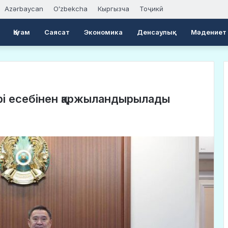
Azərbaycan
Oʻzbekcha
Кыргызча
Тоҷикӣ
Қоғам
Саясат
Экономика
Денсаулық
Мәдениет
рі есебінен қаржыландырылады