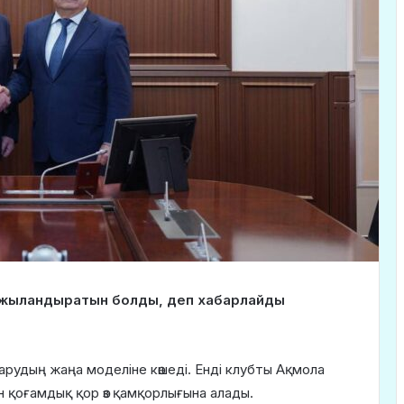
қаржыландыратын болды, деп хабарлайды
рудың жаңа моделіне көшеді. Енді клубты Ақмола
н қоғамдық қор өз қамқорлығына алады.