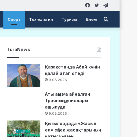
Facebook
Twitter
Telegram
Search
Спорт
Технология
Туризм
Әлем
for
TuraNews
Қазақстанда Абай күнін
қалай атап өтеді
9.08.2026
Аты аңызға айналған
Трояның құпиялары
ашылуда
9.08.2026
Қызылордада «Жасыл
ел» еңбек жасақтарының
қатысуымен