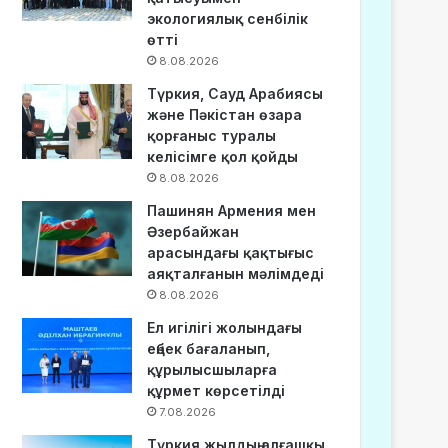
экологиялық сенбілік
өтті
8.08.2026
Түркия, Сауд Арабиясы
және Пәкістан өзара
қорғаныс туралы
келісімге қол қойды
8.08.2026
Пашинян Армения мен
Әзербайжан
арасындағы қақтығыс
аяқталғанын мәлімдеді
8.08.2026
Ел игілігі жолындағы
еңбек бағаланып,
құрылысшыларға
құрмет көрсетілді
7.08.2026
Түркия жылдың алғашқы