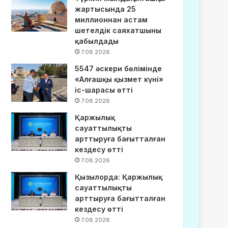
жартысында 25
миллионнан астам
шетелдік саяхатшыны
қабылдады
7.08.2026
5547 әскери бөлімінде
«Алғашқы қызмет күні»
іс-шарасы өтті
7.08.2026
Қаржылық
сауаттылықты
арттыруға бағытталған
кездесу өтті
7.08.2026
Қызылорда: Қаржылық
сауаттылықты
арттыруға бағытталған
кездесу өтті
7.08.2026