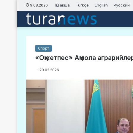
Қазақша
Türkçe
English
Русский
9.08.2026
Спорт
«Оқжетпес» Ақмола аграрийле
20.02.2026