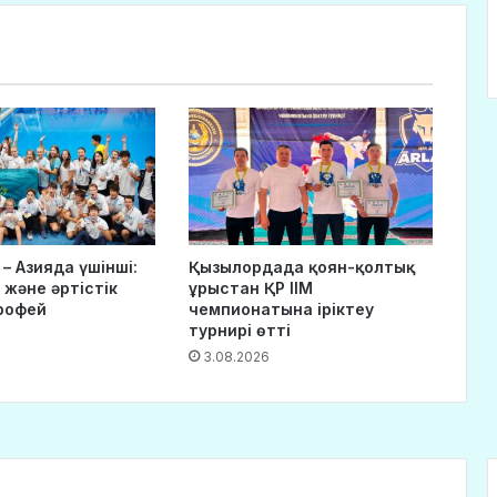
– Азияда үшінші:
Қызылордада қоян-қолтық
 және әртістік
ұрыстан ҚР ІІМ
рофей
чемпионатына іріктеу
турнирі өтті
3.08.2026