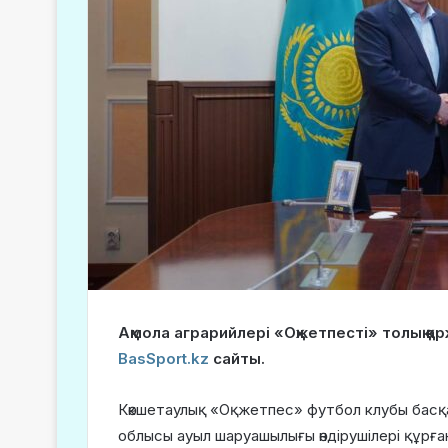
Ақмола аграрийлері «Оқжетпесті» толық 
BasSport.kz
сайты.
Көкшетаулық «Оқжетпес» футбол клубы басқа
облысы ауыл шаруашылығы өндірушілері құрға