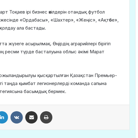
 Тоқаев ірі бизнес өкілдерін отандық футбол
ижесінде «Ордабасы», «Шахтер», «Жеңіс», «Ақтөбе»,
қолдау ала бастады.
 жүзеге асырылмақ. Өңірдің аграрийлері бірігіп
ың ресми түрде басталуына облыс әкімі Марат
ржыландырылуы қысқартылған Қазақстан Премьер-
ргі таңда қымбат легионерлерді команда сапына
ратегиясына басымдық бермек.
LinkedIn
VKontakte
Share via Email
Print