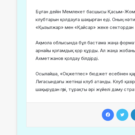
Бұған дейін Мемлекет басшысы Қасым-Жомарт
клубтарын қолдауға шақырған еді. Оның нәт
«Қызылжар» мен «Қайсар» жеке сектордан 
Ақмола облысында бұл бастама жаңа форматта
арнайы қоғамдық қор құрды. Ал жаңа жобан
Ахметжанов қолдау білдірді.
Осылайша, «Оқжетпес» бюджет есебінен қа
Лигасындағы жетінші клуб атанды. Клуб қазі
шақырудан гөрі, тұрақты әрі жүйелі даму ст
Facebook
Twitter