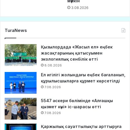
мүмкін
3.08.2026
TuraNews
Қызылордада «Жасыл ел» еңбек
жасақтарының қатысуымен
экологиялық сенбілік өтті
8.08.2026
Ел игілігі жолындағы еңбек бағаланып,
құрылысшыларға құрмет көрсетілді
7.08.2026
5547 әскери бөлімінде «Алғашқы
қызмет күні» іс-шарасы өтті
7.08.2026
Қаржылық сауаттылықты арттыруға