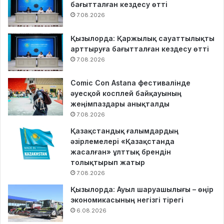
бағытталған кездесу өтті
7.08.2026
Қызылорда: Қаржылық сауаттылықты
арттыруға бағытталған кездесу өтті
7.08.2026
Comic Con Astana фестивалінде
әуесқой косплей байқауының
жеңімпаздары анықталды
7.08.2026
Қазақстандық ғалымдардың
әзірлемелері «Қазақстанда
жасалған» ұлттық брендін
толықтырып жатыр
7.08.2026
Қызылорда: Ауыл шаруашылығы – өңір
экономикасының негізгі тірегі
6.08.2026