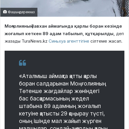
©ашық дереккөз
Моңғолияның Завхан аймағында қарлы боран кезінде
жоғалып кеткен 89 адам табылып, құтқарылды,
деп
жазады TuraNews.kz
Синьхуа агенттігіне
сілтеме жасап.
«Аталмыш аймақта қатты қарлы
боран салдарынан Моңғолияның
Төтенше жағдайлар жөніндегі
бас басқармасының жедел
штабына 89 адамның жоғалып
кетуіне қатысты 29 қоңырау түсті,
оның ішінде мал жайып жүрген
малшылар, сондай-ақ қардың қалың