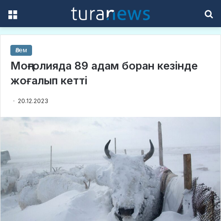
Menu
S
f
Әлем
Моңғолияда 89 адам боран кезінде
жоғалып кетті
20.12.2023