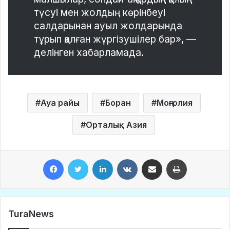
түсуі мен жолдың көрінбеуі
салдарынан ауыл жолдарында
тұрып қалған жүргізушілер бар», —
делінген хабарламада.
Ауа райы
Боран
Моңғолия
Орталық Азия
Facebook
Twitter
LinkedIn
VKontakte
Share via Email
Print
TuraNews