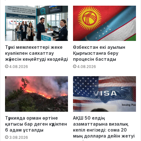
Түркі мемлекеттері жеке
Өзбекстан екі ауылын
куәлікпен саяхаттау
Қырғызстанға беру
жүйесін кеңейтуді көздейді
процесін бастады
4.08.2026
4.08.2026
Түркияда орман өртіне
АҚШ 50 елдің
қатысы бар деген күдікпен
азаматтарына визалық
6 адам ұсталды
кепіл енгізеді: сома 20
мың долларға дейін жетуі
3.08.2026