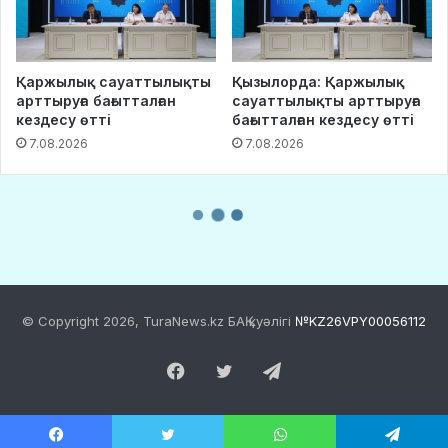
© Copyright 2026, TuraNews.kz БАҚ куәлігі
№KZ26VPY00056112
Facebook
Twitter
Telegram