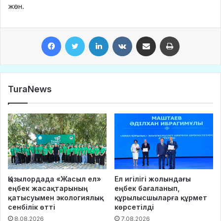
жөн.
Facebook
Twitter
LinkedIn
VKontakte
Share via Email
Print
TuraNews
Қызылордада «Жасыл ел»
Ел игілігі жолындағы
еңбек жасақтарының
еңбек бағаланып,
қатысуымен экологиялық
құрылысшыларға құрмет
сенбілік өтті
көрсетілді
8.08.2026
7.08.2026