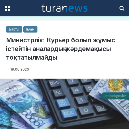
Menu
S
f
Басты
Қоғам
Министрлік: Курьер болып жұмыс
істейтін аналардың жәрдемақысы
тоқтатылмайды
19.06.2026