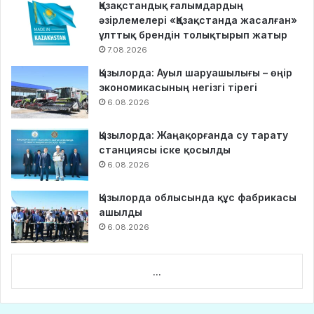
Қазақстандық ғалымдардың
әзірлемелері «Қазақстанда жасалған»
ұлттық брендін толықтырып жатыр
7.08.2026
Қызылорда: Ауыл шаруашылығы – өңір
экономикасының негізгі тірегі
6.08.2026
Қызылорда: Жаңақорғанда су тарату
станциясы іске қосылды
6.08.2026
Қызылорда облысында құс фабрикасы
ашылды
6.08.2026
...