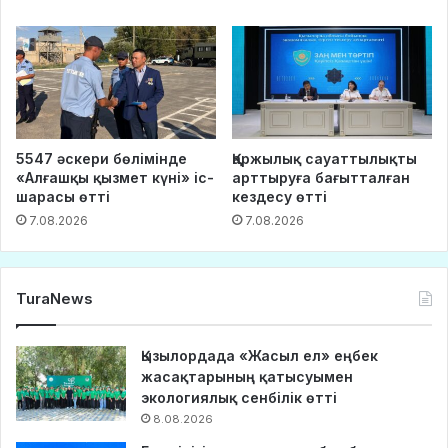
5547 әскери бөлімінде
Қаржылық сауаттылықты
«Алғашқы қызмет күні» іс-
арттыруға бағытталған
шарасы өтті
кездесу өтті
7.08.2026
7.08.2026
TuraNews
Қызылордада «Жасыл ел» еңбек
жасақтарының қатысуымен
экологиялық сенбілік өтті
8.08.2026