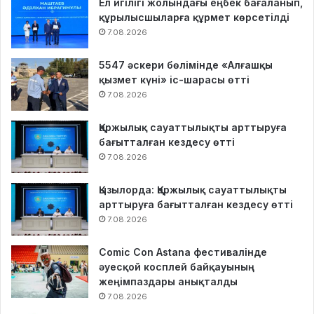
Ел игілігі жолындағы еңбек бағаланып,
құрылысшыларға құрмет көрсетілді
7.08.2026
5547 әскери бөлімінде «Алғашқы
қызмет күні» іс-шарасы өтті
7.08.2026
Қаржылық сауаттылықты арттыруға
бағытталған кездесу өтті
7.08.2026
Қызылорда: Қаржылық сауаттылықты
арттыруға бағытталған кездесу өтті
7.08.2026
Comic Con Astana фестивалінде
әуесқой косплей байқауының
жеңімпаздары анықталды
7.08.2026