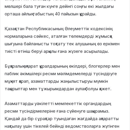
мөлшері бала туған күнге дейінгі соңғы екі жылдағы
орташа айлық табыстың 40 пайызын құрайды.
Қазақстан Республикасының Әлеуметтік кодексінің
нормаларына сәйкес, аталған төлемдерді жұмысқа
шығуына байланысты тоқтату тек алушының өз еркімен
тиісті өтініш беруі арқылы ғана жүзеге асырылады.
Бұқаралық ақпарат құралдарының өкілдері, блогерлер мен
паблик әкімшілері ресми мәлімдемелерді түсіндіруге
мұқият қарап, азаматтарды жаңылыстыруы мүмкін
тақырыптар мен тұжырымдардан аулақ болуы қажет.
Азаматтарды уәкілетті мемлекеттік органдардың
ресми түсіндірмелеріне ғана сүйенуге шақырамыз.
Қандай да бір сұрақтар туындаған жағдайда ақпаратты
нақтылау үшін тікелей бейінді ведомстволарға жүгінген