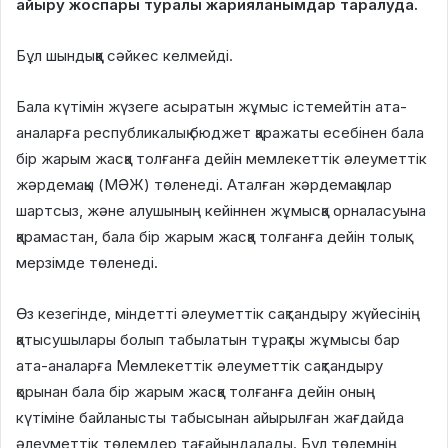
айыру жоспары туралы жарияланымдар таралуда.
Бұл шындыққа сәйкес келмейді.
Бала күтімін жүзеге асыратын жұмыс істемейтін ата-
аналарға республикалық бюджет қаражаты есебінен бала
бір жарым жасқа толғанға дейін мемлекеттік әлеуметтік
жәрдемақы (МӘЖ) төленеді. Аталған жәрдемақылар
шартсыз, және алушының кейіннен жұмысқа орналасуына
қарамастан, бала бір жарым жасқа толғанға дейін толық
мерзімде төленеді.
Өз кезегінде, міндетті әлеуметтік сақтандыру жүйесінің
қатысушылары болып табылатын тұрақты жұмысы бар
ата-аналарға Мемлекеттік әлеуметтік сақтандыру
қорынан бала бір жарым жасқа толғанға дейін оның
күтіміне байланысты табысынан айырылған жағдайда
әлеуметтік төлемдер тағайындалады. Бұл төлемнің