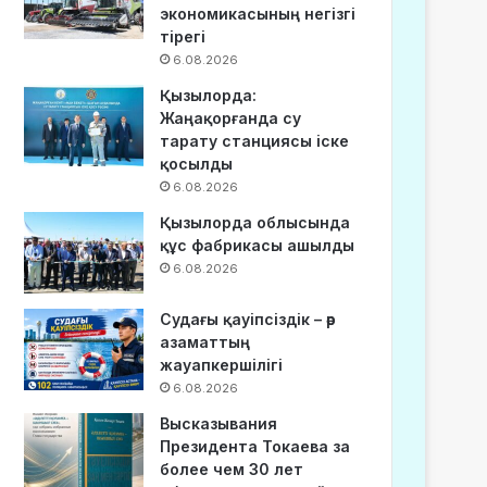
экономикасының негізгі
тірегі
6.08.2026
Қызылорда:
Жаңақорғанда су
тарату станциясы іске
қосылды
6.08.2026
Қызылорда облысында
құс фабрикасы ашылды
6.08.2026
Судағы қауіпсіздік – әр
азаматтың
жауапкершілігі
6.08.2026
Высказывания
Президента Токаева за
более чем 30 лет