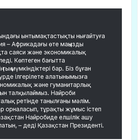
асындағы ынтымақтастықты нығайтуға
ения – Африкадағы өте маңызды
рлықта саяси және экономикалық
еді. Көптеген бағытта
тың мүмкіндіктері бар. Біз бұған
рде ілгерілете алатынымызға
экономикалық және гуманитарлық
ын талқылаймыз. Найроби
лық ретінде танылғаны мәлім.
р орналасып, тұрақты жұмыс істеп
азақстан Найробиде елшілік ашу
атын, – деді Қазақстан Президенті.