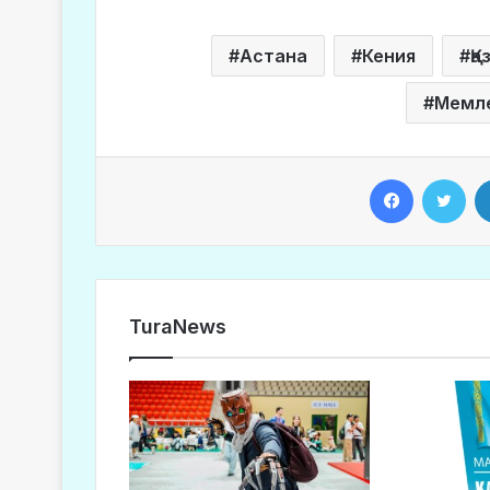
Астана
Кения
Қа
Мемл
Facebook
Twitter
TuraNews