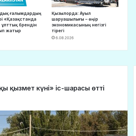
ндық ғалымдардың
Қызылорда: Ауыл
рі «Қазақстанда
шаруашылығы – өңір
 ұлттық брендін
экономикасының негізгі
ып жатыр
тірегі
6.08.2026