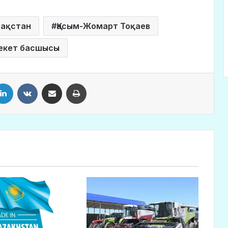
зақстан
Қасым-Жомарт Тоқаев
екет басшысы
LinkedIn
VKontakte
Share via Email
Print