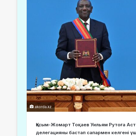
akorda.kz
Қасым-Жомарт Тоқаев Уильям Рутоға Аст
делегацияны бастап сапармен келгені үш