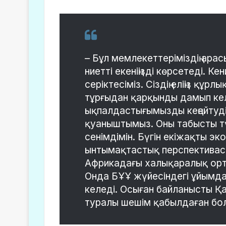
– Бұл мемлекеттеріміздің ар
ниетті екеніңізді көрсетеді. К
серіктесіміз. Сіздің еліңіз құ
тұрғыдан қарқынды дамып кел
ықпалдастығымызды кеңейтудің 
қуаныштымыз. Оны табысты тү
сенімдімін. Бүгін екіжақты 
ынтымақтастық перспективас
Африкадағы халықаралық орта
Онда БҰҰ жүйесіндегі ұйымда
келеді. Осыған байланысты Қ
туралы шешім қабылдаған бол