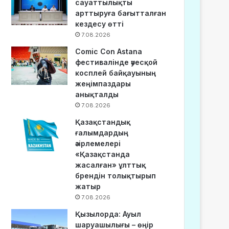
сауаттылықты
арттыруға бағытталған
кездесу өтті
7.08.2026
Comic Con Astana
фестивалінде әуесқой
косплей байқауының
жеңімпаздары
анықталды
7.08.2026
Қазақстандық
ғалымдардың
әзірлемелері
«Қазақстанда
жасалған» ұлттық
брендін толықтырып
жатыр
7.08.2026
Қызылорда: Ауыл
шаруашылығы – өңір