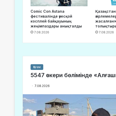
Comic Con Astana
Қазақста
фестивалінде әуесқой
әзірлемеле
косплей байқауының
жасалған»
жеңімпаздары анықталды
толықтыр
7.08.2026
7.08.2026