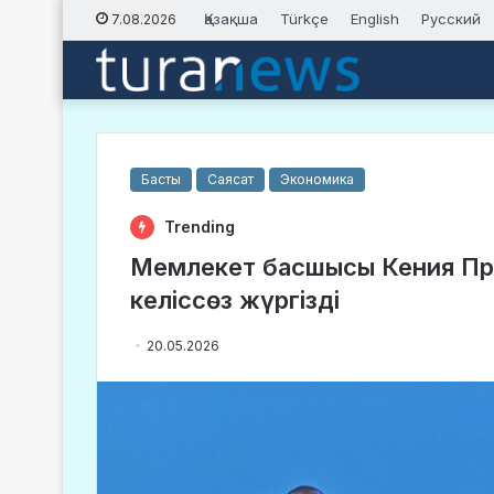
Қазақша
Türkçe
English
Русский
7.08.2026
Басты
Саясат
Экономика
Trending
Мемлекет басшысы Кения Пре
келіссөз жүргізді
20.05.2026