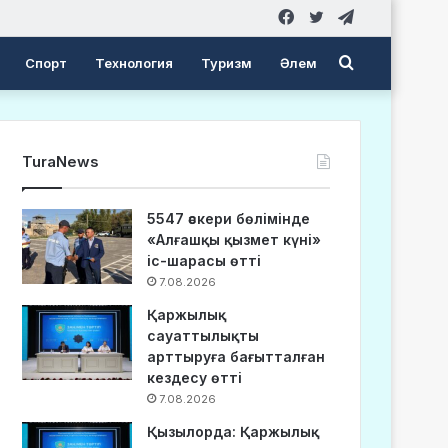
Facebook
Twitter
Telegram
Search
Спорт
Технология
Туризм
Әлем
for
TuraNews
5547 әскери бөлімінде
«Алғашқы қызмет күні»
іс-шарасы өтті
7.08.2026
Қаржылық
сауаттылықты
арттыруға бағытталған
кездесу өтті
7.08.2026
Қызылорда: Қаржылық