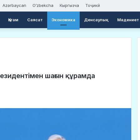
Azərbaycan
Oʻzbekcha
Кыргызча
Тоҷикӣ
Қоғам
Саясат
Экономика
Денсаулық
Мәдениет
зидентімен шағын құрамда