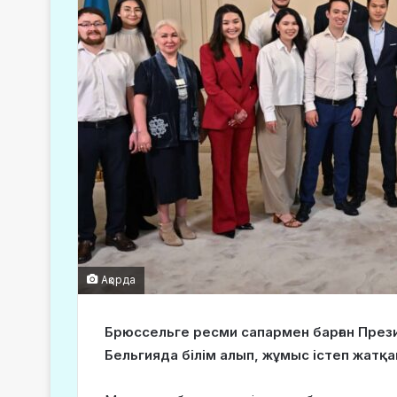
Ақорда
Брюссельге ресми сапармен барған През
Бельгияда білім алып, жұмыс істеп жатқ