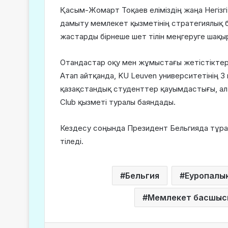
Қасым-Жомарт Тоқаев еліміздің жаңа Негізгі
дамыту мемлекет қызметінің стратегиялық б
жастарды бірнеше шет тілін меңгеруге шақы
Отандастар оқу мен жұмыстағы жетістіктері 
Атап айтқанда, KU Leuven университетінің 3 
қазақстандық студенттер қауымдастығы, ал
Club қызметі туралы баяндады.
Кездесу соңында Президент Бельгияда тұра
тіледі.
Бельгия
Еуропалық 
Мемлекет басшыс