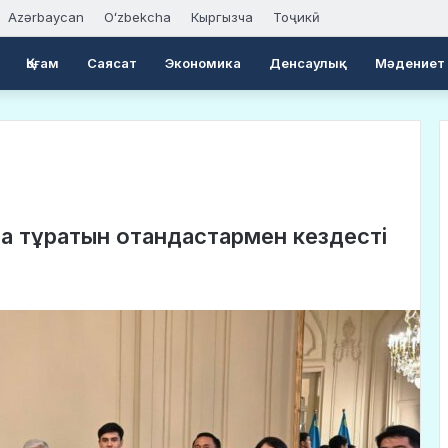
Azərbaycan
Oʻzbekcha
Кыргызча
Тоҷикӣ
Қоғам
Саясат
Экономика
Денсаулық
Мәдениет
 тұратын отандастармен кездесті