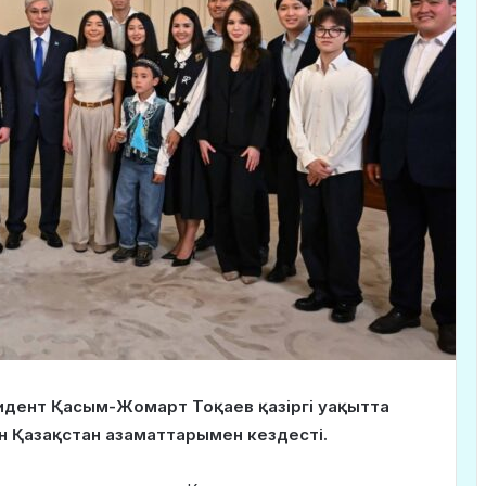
идент Қасым-Жомарт Тоқаев қазіргі уақытта
ан Қазақстан азаматтарымен кездесті.