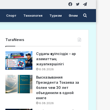
Facebook
Twitter
Telegram
Search
Спорт
Технология
Туризм
Әлем
for
TuraNews
Судағы қауіпсіздік – әр
азаматтың
жауапкершілігі
6.08.2026
Высказывания
Президента Токаева за
более чем 30 лет
объединили в одной
книге
6.08.2026