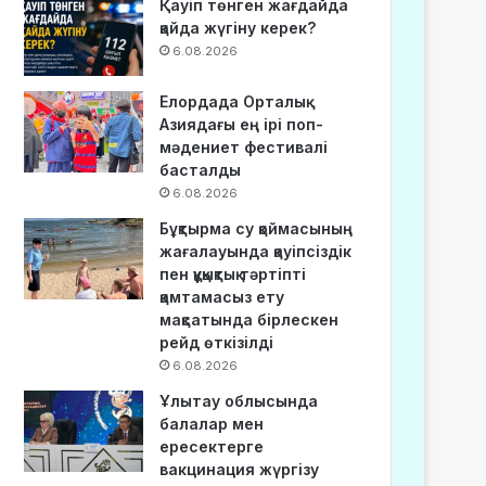
Қауіп төнген жағдайда
қайда жүгіну керек?
6.08.2026
Елордада Орталық
Азиядағы ең ірі поп-
мәдениет фестивалі
басталды
6.08.2026
Бұқтырма су қоймасының
жағалауында қауіпсіздік
пен құқықтық тәртіпті
қамтамасыз ету
мақсатында бірлескен
рейд өткізілді
6.08.2026
Ұлытау облысында
балалар мен
ересектерге
вакцинация жүргізу