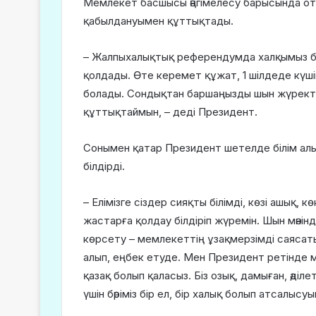
Мемлекет басшысы әңгімелесу барысында о
қабылдануымен құттықтады.
– Жалпыхалықтық референдумда халқымыз бі
қолдады. Өте керемет құжат, 1 шілдеде күш
болады. Сондықтан баршаңызды шын жүрект
құттықтаймын, – деді Президент.
Сонымен қатар Президент шетелде білім ал
білдірді.
– Елімізге сіздер сияқты білімді, көзі ашық, 
жастарға қолдау білдіріп жүремін. Шын мәнін
көрсету – мемлекеттің ұзақмерзімді саясатыны
алып, еңбек етуде. Мен Президент ретінде 
қазақ болып қаласыз. Біз озық, дамыған, әділе
үшін бәріміз бір ел, бір халық болып атсалыс