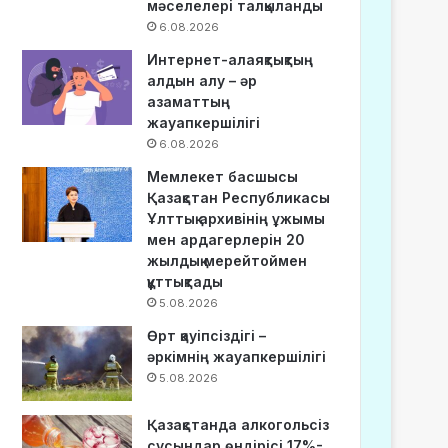
мәселелері талқыланды
6.08.2026
Интернет-алаяқтықтың
алдын алу – әр
азаматтың
жауапкершілігі
6.08.2026
Мемлекет басшысы
Қазақстан Республикасы
Ұлттық архивінің ұжымы
мен ардагерлерін 20
жылдық мерейтоймен
құттықтады
5.08.2026
Өрт қауіпсіздігі –
әркімнің жауапкершілігі
5.08.2026
Қазақстанда алкогольсіз
сусындар өндірісі 17%-