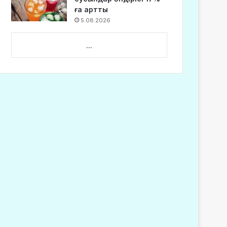
ға артты
5.08.2026
...