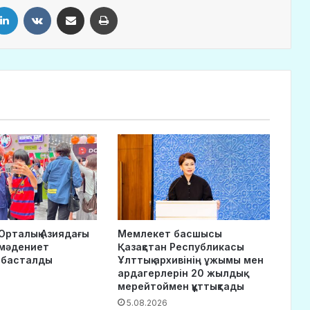
LinkedIn
VKontakte
Share via Email
Print
Орталық Азиядағы
Мемлекет басшысы
-мәдениет
Қазақстан Республикасы
 басталды
Ұлттық архивінің ұжымы мен
ардагерлерін 20 жылдық
мерейтоймен құттықтады
5.08.2026