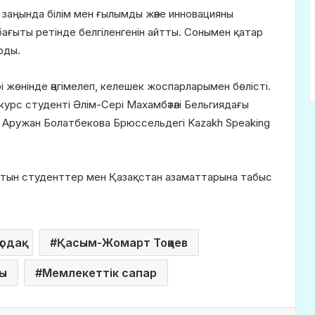
 заңында білім мен ғылымды және инновацияны
ағыты ретінде белгіленгенін айтты. Сонымен қатар
рды.
жөнінде әңгімелеп, келешек жоспарларымен бөлісті.
курс студенті Әлім-Сері Махамбәтәлі Бельгиядағы
 Аружан Болатбекова Брюссельдегі Kazakh Speaking
тын студенттер мен Қазақстан азаматтарына табыс
одақ
Қасым-Жомарт Тоқаев
ы
Мемлекеттік сапар