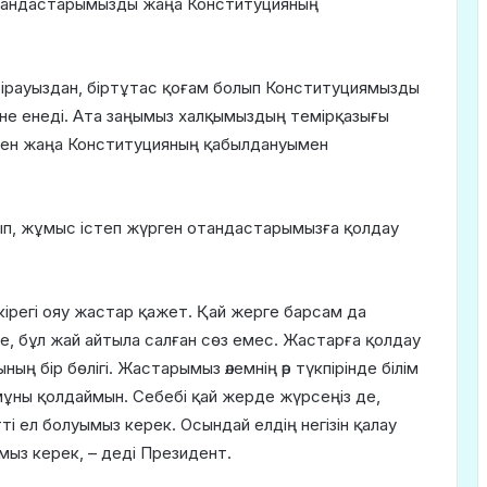
тандастарымызды жаңа Конституцияның
рауыздан, біртұтас қоғам болып Конституциямызды
іне енеді. Ата заңымыз халқымыздың темірқазығы
ен жаңа Конституцияның қабылдануымен
ып, жұмыс істеп жүрген отандастарымызға қолдау
көкірегі ояу жастар қажет. Қай жерге барсам да
де, бұл жай айтыла салған сөз емес. Жастарға қолдау
ң бір бөлігі. Жастарымыз әлемнің әр түкпірінде білім
мұны қолдаймын. Себебі қай жерде жүрсеңіз де,
тті ел болуымыз керек. Осындай елдің негізін қалау
уымыз керек, – деді Президент.