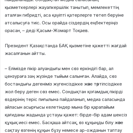
қызметкерлері жауапкершілік танытып, мемлекеттің
аталған гибридті, аса қауіпті қатерлерге төтеп беруіне
атсалысуға тиіс. Осы орайда сіздердің еңбектеріңіз
орасан, – деді Қасым-Жомарт Тоқаев.
Президент Қазақстанда БАҚ қызметіне қажетті жағдай
жасалғанын айтты.
– Елімізде пікір алуандығы мен сөз еркіндігі бар, ал
цензураға заң жүзінде тыйым салынған. Алайда, сөз
бостандығы дегеніміз жүгенсіздікке және тәртіпсіздікке
жол беру деген сөз емес. Сондықтан қоғамдық пікірді
өздерінің теріс пиғылына пайдаланып, медиа саласында
айласын асырғысы келетіндер мына бір қарапайым
қағиданы жадында ұстауы қажет: бірде-бір адам шексіз
құқық иесі емес. Басқаша айтсақ, өз құқыңды білу және
сақтау өзгенің құқын бұзу немесе ар-ожданын таптау