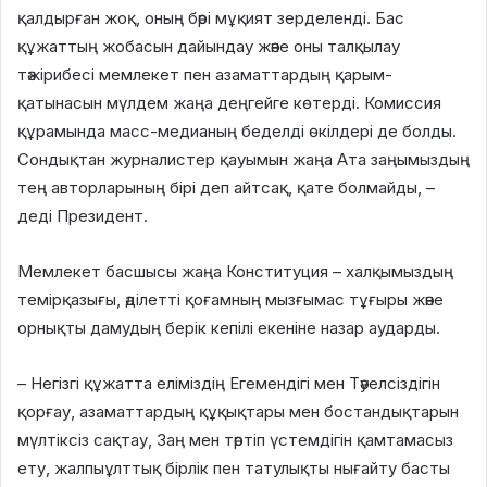
қалдырған жоқ, оның бәрі мұқият зерделенді. Бас
құжаттың жобасын дайындау және оны талқылау
тәжірибесі мемлекет пен азаматтардың қарым-
қатынасын мүлдем жаңа деңгейге көтерді. Комиссия
құрамында масс-медианың беделді өкілдері де болды.
Сондықтан журналистер қауымын жаңа Ата заңымыздың
тең авторларының бірі деп айтсақ, қате болмайды, –
деді Президент.
Мемлекет басшысы жаңа Конституция – халқымыздың
темірқазығы, әділетті қоғамның мызғымас тұғыры және
орнықты дамудың берік кепілі екеніне назар аударды.
– Негізгі құжатта еліміздің Егемендігі мен Тәуелсіздігін
қорғау, азаматтардың құқықтары мен бостандықтарын
мүлтіксіз сақтау, Заң мен тәртіп үстемдігін қамтамасыз
ету, жалпыұлттық бірлік пен татулықты нығайту басты