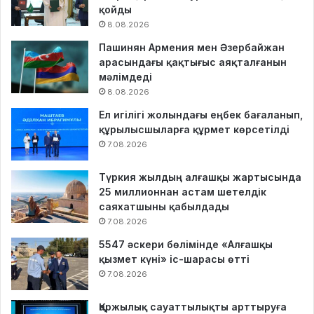
қойды
8.08.2026
Пашинян Армения мен Әзербайжан
арасындағы қақтығыс аяқталғанын
мәлімдеді
8.08.2026
Ел игілігі жолындағы еңбек бағаланып,
құрылысшыларға құрмет көрсетілді
7.08.2026
Түркия жылдың алғашқы жартысында
25 миллионнан астам шетелдік
саяхатшыны қабылдады
7.08.2026
5547 әскери бөлімінде «Алғашқы
қызмет күні» іс-шарасы өтті
7.08.2026
Қаржылық сауаттылықты арттыруға