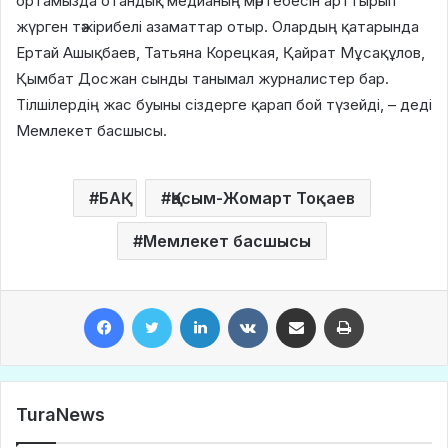
ортамызда отандық медианың мәртебесін арттырып
жүрген тәжірибелі азаматтар отыр. Олардың қатарында
Ертай Ашықбаев, Татьяна Корецкая, Қайрат Мұсақұлов,
Қымбат Досжан сынды танымал журналистер бар.
Тілшілердің жас буыны сіздерге қарап бой түзейді, – деді
Мемлекет басшысы.
БАҚ
Қасым-Жомарт Тоқаев
Мемлекет басшысы
Facebook
Twitter
LinkedIn
VKontakte
Share via Email
Print
TuraNews