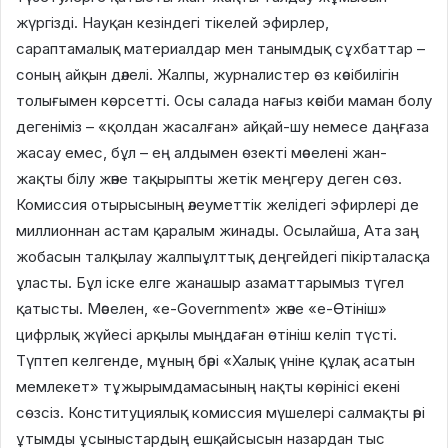
жүргізді. Науқан кезіндегі тікелей эфирлер,
сараптамалық материалдар мен танымдық сұхбаттар –
соның айқын дәлелі. Жалпы, журналистер өз кәсібилігін
толығымен көрсетті. Осы салада нағыз кәсіби маман болу
дегеніміз – «қолдан жасалған» айқай-шу немесе даңғаза
жасау емес, бұл – ең алдымен өзекті мәселені жан-
жақты білу және тақырыпты жетік меңгеру деген сөз.
Комиссия отырысының әлеуметтік желідегі эфирлері де
миллионнан астам қаралым жинады. Осылайша, Ата заң
жобасын талқылау жалпыұлттық деңгейдегі пікірталасқа
ұласты. Бұл іске елге жанашыр азаматтарымыз түгел
қатысты. Мәселен, «e-Government» және «е-Өтініш»
цифрлық жүйесі арқылы мыңдаған өтініш келіп түсті.
Түптеп келгенде, мұның бәрі «Халық үніне құлақ асатын
мемлекет» тұжырымдамасының нақты көрінісі екені
сөзсіз. Конституциялық комиссия мүшелері салмақты әрі
ұтымды ұсыныстардың ешқайсысын назардан тыс