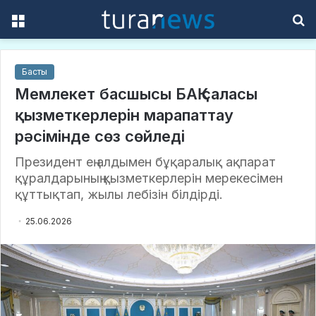
Menu
S
f
Басты
Мемлекет басшысы БАҚ саласы
қызметкерлерін марапаттау
рәсімінде сөз сөйледі
Президент ең алдымен бұқаралық ақпарат
құралдарының қызметкерлерін мерекесімен
құттықтап, жылы лебізін білдірді.
25.06.2026