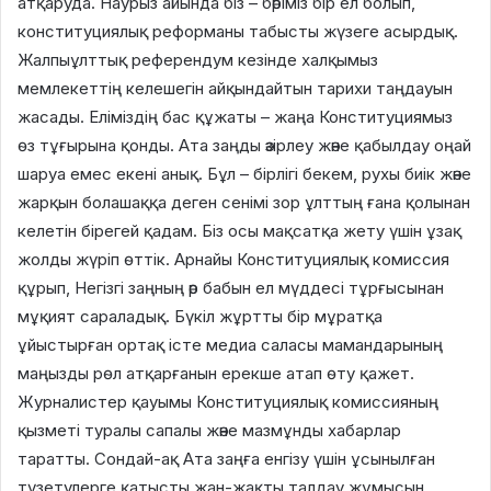
атқаруда. Наурыз айында біз – бәріміз бір ел болып,
конституциялық реформаны табысты жүзеге асырдық.
Жалпыұлттық референдум кезінде халқымыз
мемлекеттің келешегін айқындайтын тарихи таңдауын
жасады. Еліміздің бас құжаты – жаңа Конституциямыз
өз тұғырына қонды. Ата заңды әзірлеу және қабылдау оңай
шаруа емес екені анық. Бұл – бірлігі бекем, рухы биік және
жарқын болашаққа деген сенімі зор ұлттың ғана қолынан
келетін бірегей қадам. Біз осы мақсатқа жету үшін ұзақ
жолды жүріп өттік. Арнайы Конституциялық комиссия
құрып, Негізгі заңның әр бабын ел мүддесі тұрғысынан
мұқият сараладық. Бүкіл жұртты бір мұратқа
ұйыстырған ортақ істе медиа саласы мамандарының
маңызды рөл атқарғанын ерекше атап өту қажет.
Журналистер қауымы Конституциялық комиссияның
қызметі туралы сапалы және мазмұнды хабарлар
таратты. Сондай-ақ Ата заңға енгізу үшін ұсынылған
түзетулерге қатысты жан-жақты талдау жұмысын