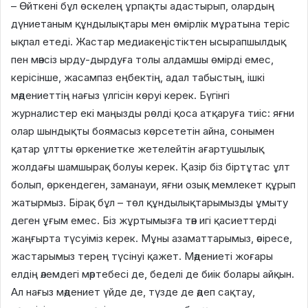
– Өйткені бұл өскелең ұрпақты адастырып, олардың
дүниетаным құндылықтары мен өмірлік мұратына теріс
ықпал етеді. Жастар медиакеңістіктен ысырапшылдық
пен мәнсіз ырду-дырдуға толы алдамшы өмірді емес,
керісінше, жасампаз еңбектің, адал табыстың, ішкі
мәдениеттің нағыз үлгісін көруі керек. Бүгінгі
журналистер екі маңызды рөлді қоса атқаруға тиіс: яғни
олар шындықты боямасыз көрсететін айна, сонымен
қатар ұлтты өркениетке жетелейтін ағартушылық
жолдағы шамшырақ болуы керек. Қазір біз біртұтас ұлт
болып, өркендеген, заманауи, яғни озық мемлекет құрып
жатырмыз. Бірақ бұл – төл құндылықтарымызды ұмыту
деген ұғым емес. Біз жұртымызға тән игі қасиеттерді
жаңғырта түсуіміз керек. Мұны азаматтарымыз, әсіресе,
жастарымыз терең түсінуі қажет. Мәдениеті жоғары
елдің әлемдегі мәртебесі де, беделі де биік болары айқын.
Ал нағыз мәдениет үйде де, түзде де әдеп сақтау,