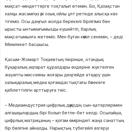
мақсат-міндеттерге тоқталып өтемін. Біз, Қазақстан
халқы жасампаз әрі озық ойлы ұлт ретінде алысқа көз
тігеміз. Осы даңғыл жолда берекелі бірлігіміз бен
ырысты ынтымағымызды күшейтіп, барлық
мақсатымызға жетеміз. Мен бұған кәміл сенемін, – деді
Мемлекет басшысы.
Қасым-Жомарт Тоқаевтың пікірінше, отандық
бұқаралық ақпарат құралдары өздеріне жүктелген
жауапты миссияны жоғары деңгейде атқару үшін
халықаралық медиа қоғамдастықтағы бәсекеге
қабілеттілігін арттыруға тиіс.
– Медиаиндустрия цифрлық дәуірдің сын-қатерлерімен
алғашқылардың бірі болып бетпе-бет келді. Осылайша,
цифрлық матрицаның – қоғам өміріндегі жаңа санаттың
бір бөлігіне айналды. Нарықтың түбегейлі өзгеруі