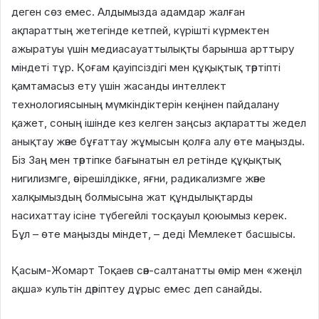
деген сөз емес. Алдымызда адамдар жалған
ақпараттың жетегінде кетпей, күрішті күрмектен
ажыратуы үшін медиасауаттылықты барынша арттыру
міндеті тұр. Қоғам қауіпсіздігі мен құқықтық тәртіпті
қамтамасыз ету үшін жасанды интеллект
технологиясының мүмкіндіктерін кеңінен пайдалану
қажет, соның ішінде кез келген заңсыз ақпаратты жедел
анықтау және бұғаттау жұмысын қолға алу өте маңызды.
Біз Заң мен тәртіпке бағынатын ел ретінде құқықтық
нигилизмге, әсірешілдікке, яғни, радикализмге және
халқымыздың болмысына жат құндылықтарды
насихаттау ісіне түбегейлі тосқауыл қоюымыз керек.
Бұл – өте маңызды міндет, – деді Мемлекет басшысы.
Қасым-Жомарт Тоқаев сән-салтанатты өмір мен «жеңіл
ақша» культін дәріптеу дұрыс емес деп санайды.