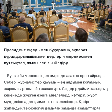
Президент ең алдымен бұқаралық ақпарат
құралдарының қызметкерлерін мерекесімен
құттықтап, жылы лебізін білдірді.
– Бұл кәсіби мерекенің ел өмірінде алатын орны айрықша.
Себебі журналистер қауымы – ең алдымен қоғамның
жаршысы әрі шынайы жанашыры. Сіздер әрдайым халықтың
көкейінде жүрген өзекті мәселелерді көтеріп, жұрт
мүддесіне адал қызмет етіп келесіздер. Қазіргі
жаһандық технология дамыған заманда азаматтарға