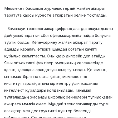
Мемлекет басшысы журналистердің жалған ақпарат
таратуға қарсы күресте атқаратын рөліне тоқталды.
– Заманауи технологиялар цифрлық алаңда алауыздықты
әдейі ушықтыратын «ботофермалардың» пайда болуына
түрткі болды. Көпе-көрінеу жалған ақпарат тарату,
адамды қаралау, өтірікті шындай соғатын қауіпті
құбылыс қалыптасты. Оны қазір дипфейк деп атайды.
Яғни объективті фактілер эмоцияның көлеңкесінде
қалып, қасақана арандатушылық туғызады. Қоғамның
ынтымақ-бірлігіне сына қағып, мемлекеттік
институттардың атына кір келтіру үшін жасанды
интеллект құралдары қолданылады. Танымал
тұлғалардың жасанды цифрлық бейнелерін түпнұсқадан
ажырату мүмкін емес. Мұндай технологияларды түрлі
алаяқтар мен деструктивті күштер белсенді
пайдаланады. Сондықтан медиа саласының