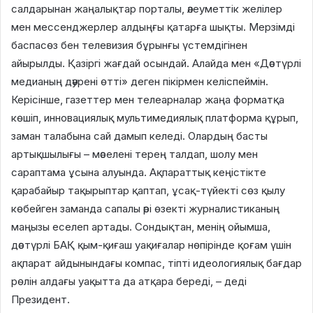
салдарынан жаңалықтар порталы, әлеуметтік желілер
мен мессенджерлер алдыңғы қатарға шықты. Мерзімді
баспасөз бен телевизия бұрынғы үстемдігінен
айырылды. Қазіргі жағдай осындай. Алайда мен «Дәстүрлі
медианың дәурені өтті» деген пікірмен келіспеймін.
Керісінше, газеттер мен телеарналар жаңа форматқа
көшіп, инновациялық мультимедиялық платформа құрып,
заман талабына сай дамып келеді. Олардың басты
артықшылығы – мәселені терең талдап, шолу мен
сараптама ұсына алуында. Ақпараттық кеңістікте
қарабайыр тақырыптар қаптап, ұсақ-түйекті сөз қылу
көбейген заманда сапалы әрі өзекті журналистиканың
маңызы еселеп артады. Сондықтан, менің ойымша,
дәстүрлі БАҚ қым-қиғаш уақиғалар нөпірінде қоғам үшін
ақпарат айдынындағы компас, тіпті идеологиялық бағдар
рөлін алдағы уақытта да атқара береді, – деді
Президент.