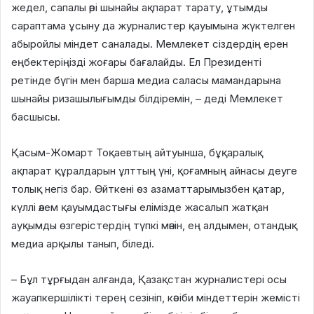
жедел, сапалы әрі шынайы ақпарат тарату, ұтымды
сараптама ұсыну да журналистер қауымына жүктелген
абыройлы міндет саналады. Мемлекет сіздердің ерен
еңбектеріңізді жоғары бағалайды. Ел Президенті
ретінде бүгін мен барша медиа саласы мамандарына
шынайы ризашылығымды білдіремін, – деді Мемлекет
басшысы.
Қасым-Жомарт Тоқаевтың айтуынша, бұқаралық
ақпарат құралдарын ұлттың үні, қоғамның айнасы деуге
толық негіз бар. Өйткені өз азаматтарымызбен қатар,
күллі әлем қауымдастығы елімізде жасалып жатқан
ауқымды өзгерістердің түпкі мәнін, ең алдымен, отандық
медиа арқылы танып, біледі.
– Бұл тұрғыдан алғанда, Қазақстан журналистері осы
жауапкершілікті терең сезініп, кәсіби міндеттерін жемісті