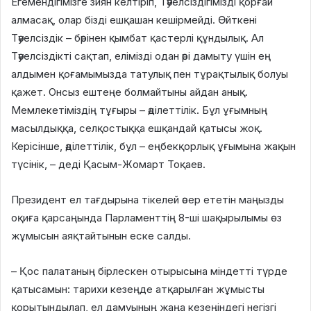
Егемендігімізге зиян келтіріп, Тәуелсіздігімізді қорғай
алмасақ, олар бізді ешқашан кешірмейді. Өйткені
Тәуелсіздік – бәрінен қымбат қастерлі құндылық. Ал
Тәуелсіздікті сақтап, елімізді одан әрі дамыту үшін ең
алдымен қоғамымызда татулық пен тұрақтылық болуы
қажет. Онсыз ештеңе болмайтыны айдан анық.
Мемлекетіміздің тұғыры – әділеттілік. Бұл ұғымның
масылдыққа, селқостыққа ешқандай қатысы жоқ.
Керісінше, әділеттілік, бұл – еңбекқорлық ұғымына жақын
түсінік, – деді Қасым-Жомарт Тоқаев.
Президент ел тағдырына тікелей әсер ететін маңызды
оқиға қарсаңында Парламенттің 8-ші шақырылымы өз
жұмысын аяқтайтынын еске салды.
– Қос палатаның бірлескен отырысына міндетті түрде
қатысамын: тарихи кезеңде атқарылған жұмысты
қорытындылап, ел дамуының жаңа кезеңіндегі негізгі