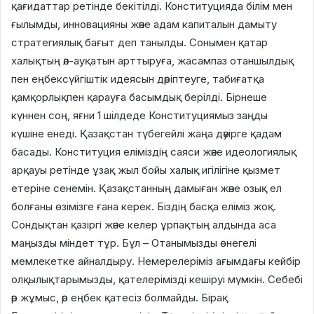
қағидаттар ретінде бекітілді. Конституцияда білім мен
ғылымды, инновацияны және адам капиталын дамыту
стратегиялық бағыт деп танылды. Сонымен қатар
халықтың әл-ауқатын арттыруға, жасампаз отаншылдық
пен еңбексүйгіштік идеясын дәріптеуге, табиғатқа
қамқорлықпен қарауға басымдық берілді. Бірнеше
күннен соң, яғни 1 шілдеде Конституциямыз заңды
күшіне енеді. Қазақстан түбегейлі жаңа дәуірге қадам
басады. Конституция еліміздің саяси және идеологиялық
арқауы ретінде ұзақ жыл бойы халық игілігіне қызмет
етеріне сенемін. Қазақстанның дамыған және озық ел
болғаны өзімізге ғана керек. Біздің басқа еліміз жоқ.
Сондықтан қазіргі және келер ұрпақтың алдында аса
маңызды міндет тұр. Бұл – Отанымызды өнегелі
мемлекетке айналдыру. Немерелеріміз ағымдағы кейбір
олқылықтарымызды, қателерімізді кешіруі мүмкін. Себебі
әр жұмыс, әр еңбек қатесіз болмайды. Бірақ