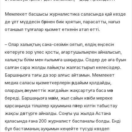
Мемлекет басшысы журналистика саласында қай кезде
де ұлт мүддесін бәрінен биік қоятын, парасатты, нағыз
отаншыл тұлғалар қызмет еткенін атап өтті.
– Олар халықтың сана-сезімін оятып, елдің еңсесін
көтеруге зор үлес қосты, ағартушылықпен айналысып,
халықты білім мен ғылымға шақырды. Сіздер де аға буын
салған сара жолды лайықты жалғастырып келесіздер.
Баршаңызға тағы да зор алғыс айтамын. Мемлекет
медиа саласы қызметкерлерін әрдайым қолдайды,
олардың әлеуметтік жағдайын жақсартуға баса мән
береді. Баршаңызға мәлім, жыл сайын кәсіби мереке
қарсаңында тілшілер қауымына пәтер кілтін табыстау
жақсы дәстүрге айналды. Соңғы үш жылда Астана
қаласында ғана 200 журналист баспаналы болды. Енді
бұл бастаманың ауқымын кеңейте түсуді көздеп