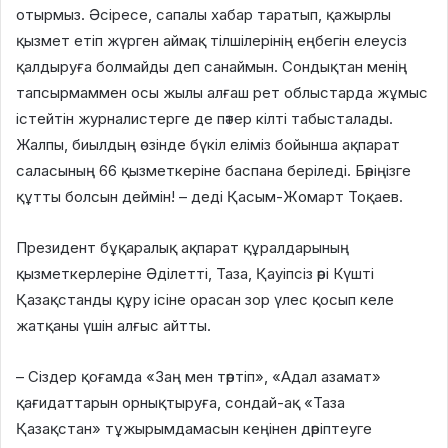
отырмыз. Әсіресе, сапалы хабар таратып, қажырлы
қызмет етіп жүрген аймақ тілшілерінің еңбегін елеусіз
қалдыруға болмайды деп санаймын. Сондықтан менің
тапсырмаммен осы жылы алғаш рет облыстарда жұмыс
істейтін журналистерге де пәтер кілті табысталады.
Жалпы, биылдың өзінде бүкіл еліміз бойынша ақпарат
саласының 66 қызметкеріне баспана беріледі. Бәріңізге
құтты болсын деймін! – деді Қасым-Жомарт Тоқаев.
Президент бұқаралық ақпарат құралдарының
қызметкерлеріне Әділетті, Таза, Қауіпсіз әрі Күшті
Қазақстанды құру ісіне орасан зор үлес қосып келе
жатқаны үшін алғыс айтты.
– Сіздер қоғамда «Заң мен тәртіп», «Адал азамат»
қағидаттарын орнықтыруға, сондай-ақ «Таза
Қазақстан» тұжырымдамасын кеңінен дәріптеуге