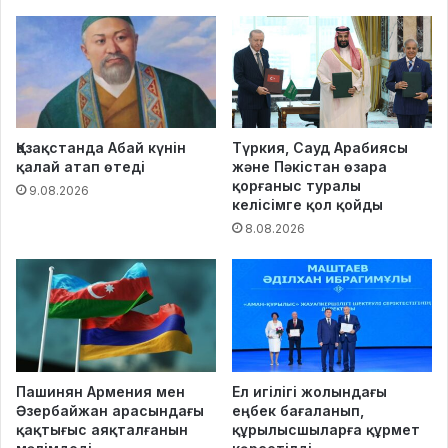
Қазақстанда Абай күнін
Түркия, Сауд Арабиясы
қалай атап өтеді
және Пәкістан өзара
қорғаныс туралы
9.08.2026
келісімге қол қойды
8.08.2026
Пашинян Армения мен
Ел игілігі жолындағы
Әзербайжан арасындағы
еңбек бағаланып,
қақтығыс аяқталғанын
құрылысшыларға құрмет