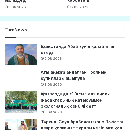
мәлімдеді
көрсетілді
8.08.2026
7.08.2026
TuraNews
Қазақстанда Абай күнін қалай атап
өтеді
9.08.2026
Аты аңызға айналған Трояның
құпиялары ашылуда
9.08.2026
Қызылордада «Жасыл ел» еңбек
жасақтарының қатысуымен
экологиялық сенбілік өтті
8.08.2026
Түркия, Сауд Арабиясы және Пәкістан
өзара қорғаныс туралы келісімге қол