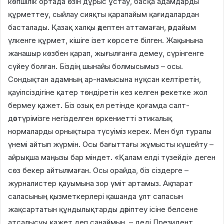
көпшілік ортада өзін дұрыс ұстау, басқа адамдарды
құрметтеу, сыйлау сияқты қарапайым қағидалардан
басталады. Қазақ халқы әдептен аттамаған, әрдайым
үлкенге құрмет, кішіге ізет көрсете білген. Жақынына
жанашыр көзбен қарап, жығылғанға демеу, сүрінгенге
сүйеу болған. Біздің шынайы болмысымыз – осы.
Сондықтан адамның ар-намысына нұқсан келтіретін,
қауіпсіздігіне қатер төндіретін кез келген әрекетке жол
бермеу қажет. Біз озық ел ретінде қоғамда салт-
дәстүрімізге негізделген өркениетті этикалық
нормаларды орнықтыра түсуіміз керек. Мен бұл туралы
үнемі айтып жүрмін. Осы бағыттағы жұмысты күшейту –
айрықша маңызы бар міндет. «Қалам елді түзейді» деген
сөз бекер айтылмаған. Осы орайда, біз сіздерге –
журналистер қауымына зор үміт артамыз. Ақпарат
саласының қызметкерлері қашанда ұлт сапасын
жақсартатын құндылықтарды дәріптеу ісіне белсене
атсалысуы қажет деп санаймын, – деді Президент.