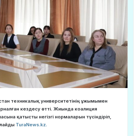
стан техникалық университетінің ұжымымен
рналған кездесу өтті. Жиында коалиция
асына қатысты негізгі нормаларын түсіндіріп,
рлайды
TuraNews.kz.