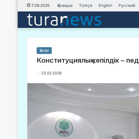
Қазақша
Türkçe
English
Русский
7.08.2026
Қоғам
Конституциялық кепілдік – пе
23.02.2026