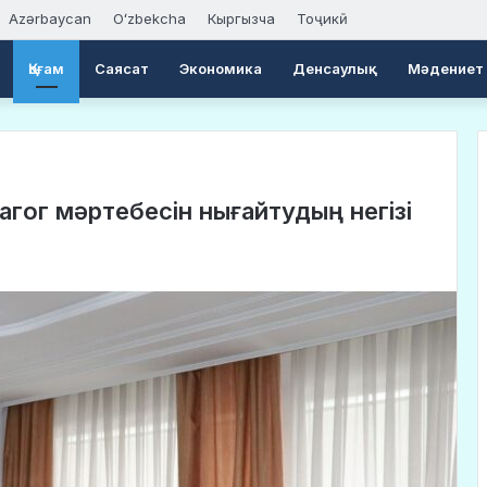
Azərbaycan
Oʻzbekcha
Кыргызча
Тоҷикӣ
Қоғам
Саясат
Экономика
Денсаулық
Мәдениет
дагог мәртебесін нығайтудың негізі