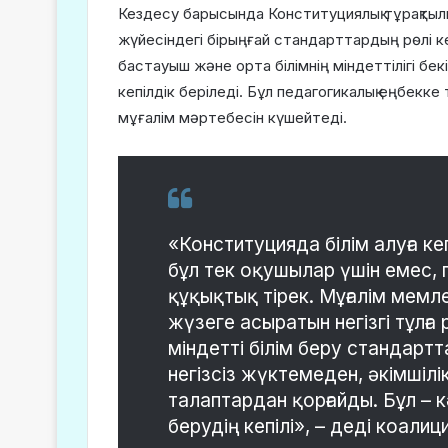
Кездесу барысында Конституциялық тұрақтылы
жүйесіндегі бірыңғай стандарттардың рөлі 
бастауыш және орта білімнің міндеттілігі бек
кепілдік беріледі. Бұл педагогикалық еңбекке 
мұғалім мәртебесін күшейтеді.
«Конституцияда білім алуға кеп
бұл тек оқушылар үшін емес,
құқықтық тірек. Мұғалім мемл
жүзеге асыратын негізгі тұлға 
міндетті білім беру стандарт
негізсіз жүктемеден, әкімшіл
талаптардан қорғайды. Бұл – к
берудің кепілі», – деді коал