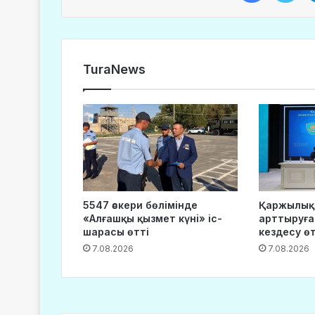
TuraNews
5547 әскери бөлімінде
Қаржылық
«Алғашқы қызмет күні» іс-
арттыруға
шарасы өтті
кездесу өт
7.08.2026
7.08.2026