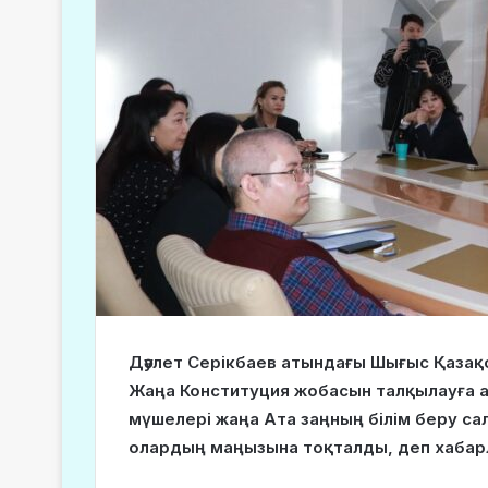
Дәулет Серікбаев атындағы Шығыс Қазақ
Жаңа Конституция жобасын талқылауға а
мүшелері жаңа Ата заңның білім беру сал
олардың маңызына тоқталды, деп хаба