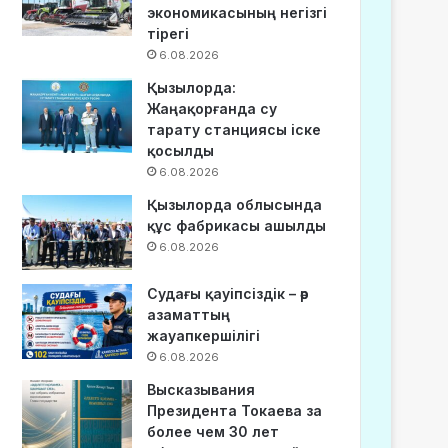
экономикасының негізгі
тірегі
6.08.2026
Қызылорда:
Жаңақорғанда су
тарату станциясы іске
қосылды
6.08.2026
Қызылорда облысында
құс фабрикасы ашылды
6.08.2026
Судағы қауіпсіздік – әр
азаматтың
жауапкершілігі
6.08.2026
Высказывания
Президента Токаева за
более чем 30 лет