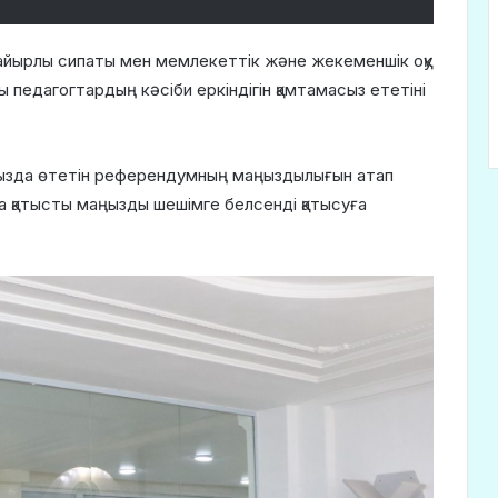
зайырлы сипаты мен мемлекеттік және жекеменшік оқу
 педагогтардың кәсіби еркіндігін қамтамасыз ететіні
рызда өтетін референдумның маңыздылығын атап
на қатысты маңызды шешімге белсенді қатысуға