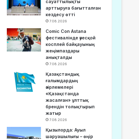
сауаттылықты
арттыруға бағытталған
кездесу өтті
7.08.2026
Comic Con Astana
фестивалінде әуесқой
косплей байқауының
жеңімпаздары
анықталды
7.08.2026
Қазақстандық
ғалымдардың
әзірлемелері
«Қазақстанда
жасалған» ұлттық
брендін толықтырып
жатыр
7.08.2026
Қызылорда: Ауыл
шаруашылығы – өңір