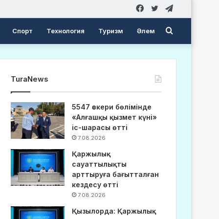
Facebook
Twitter
Telegram
Search
Спорт
Технология
Туризм
Әлем
for
TuraNews
5547 әскери бөлімінде
«Алғашқы қызмет күні»
іс-шарасы өтті
7.08.2026
Қаржылық
сауаттылықты
арттыруға бағытталған
кездесу өтті
7.08.2026
Қызылорда: Қаржылық