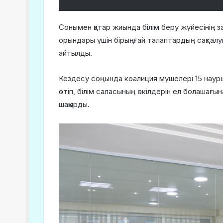
Сонымен қатар жиында білім беру жүйесінің 
орындары үшін бірыңғай талаптардың сақталуы
айтылды.
Кездесу соңында коалиция мүшелері 15 нау
өтіп, білім саласының өкілдерін ел болашағы
шақырды.