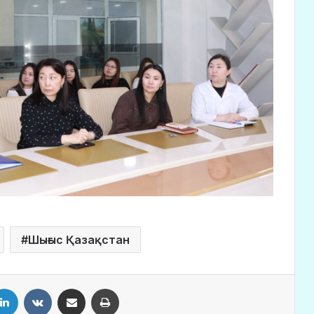
Шығыс Қазақстан
LinkedIn
VKontakte
Share via Email
Print