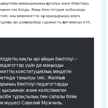
қ, мұғалім мамандығының қорғалуы және білім беру
кеңінен сөз болды. Жаңа Конституция жобасында
ітіліп, оны мемлекеттік оқу орындарында алуға
тұрақты әрі ұзақ мерзімді сұранысты қамтамасыз етіп,
ілдіктің нақты әрі айқын бекітілуі –
 педагогтар үшін де маңызды
екеттің конституциялық міндетін
ретінде танылуы тиіс. Жалпыға
тарының бекітілуі педагогтарды
ік қысымнан және келісілмеген
әсіби тұрақтылық пен сапалы білім
иция мүшесі Савелий Мужчиль.