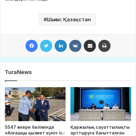
Шығыс Қазақстан
Facebook
Twitter
LinkedIn
VKontakte
Share via Email
Print
TuraNews
5547 әскери бөлімінде
Қаржылық сауаттылықты
«Алғашқы қызмет күні» іс-
арттыруға бағытталған