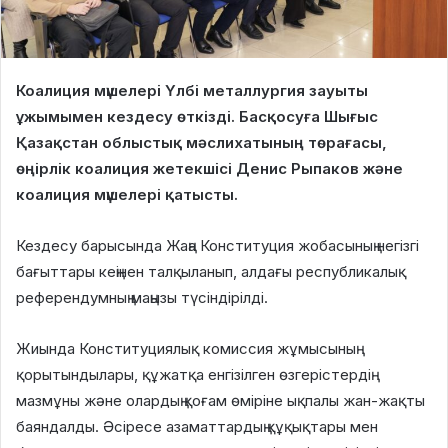
Коалиция мүшелері Үлбі металлургия зауыты
ұжымымен кездесу өткізді. Басқосуға Шығыс
Қазақстан облыстық мәслихатының төрағасы,
өңірлік коалиция жетекшісі Денис Рыпаков және
коалиция мүшелері қатысты.
Кездесу барысында Жаңа Конституция жобасының негізгі
бағыттары кеңінен талқыланып, алдағы республикалық
референдумның маңызы түсіндірілді.
Жиында Конституциялық комиссия жұмысының
қорытындылары, құжатқа енгізілген өзгерістердің
мазмұны және олардың қоғам өміріне ықпалы жан-жақты
баяндалды. Әсіресе азаматтардың құқықтары мен