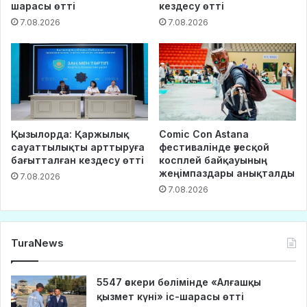
шарасы өтті
кездесу өтті
7.08.2026
7.08.2026
Қызылорда: Қаржылық
Comic Con Astana
сауаттылықты арттыруға
фестивалінде әуесқой
бағытталған кездесу өтті
косплей байқауының
жеңімпаздары анықталды
7.08.2026
7.08.2026
TuraNews
5547 әскери бөлімінде «Алғашқы
қызмет күні» іс-шарасы өтті