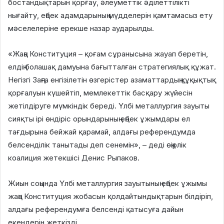
бостандықтарын қорғау, әлеуметтік әділеттілікті
нығайту, еңбек адамдарының мүдделерін қамтамасыз ету
мәселелеріне ерекше назар аударылды.
«Жаңа Конституция – қоғам сұранысына жауап беретін,
елдің болашақ дамуына бағытталған стратегиялық құжат.
Негізгі Заңға енгізілетін өзгерістер азаматтардың құқықтық
қорғалуын күшейтіп, мемлекеттік басқару жүйесін
жетілдіруге мүмкіндік береді. Үлбі металлургия зауыты
сияқты ірі өндіріс орындарының еңбек ұжымдары ел
тағдырына бейжай қарамай, алдағы референдумда
белсенділік танытады деп сенемін», – деді өңірлік
коалиция жетекшісі Денис Рыпаков.
Жиын соңында Үлбі металлургия зауытының еңбек ұжымы
жаңа Конституция жобасын қолдайтындықтарын білдіріп,
алдағы референдумға белсенді қатысуға дайын
екендерін жеткізді.