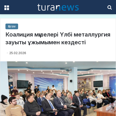
Menu
S
f
Қоғам
Коалиция мүшелері Үлбі металлургия
зауыты ұжымымен кездесті
25.02.2026