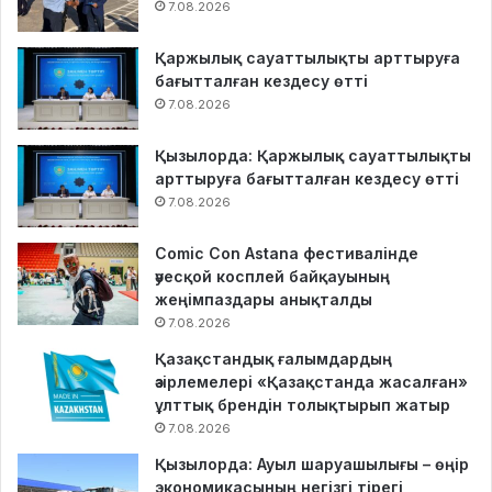
7.08.2026
Қаржылық сауаттылықты арттыруға
бағытталған кездесу өтті
7.08.2026
Қызылорда: Қаржылық сауаттылықты
арттыруға бағытталған кездесу өтті
7.08.2026
Comic Con Astana фестивалінде
әуесқой косплей байқауының
жеңімпаздары анықталды
7.08.2026
Қазақстандық ғалымдардың
әзірлемелері «Қазақстанда жасалған»
ұлттық брендін толықтырып жатыр
7.08.2026
Қызылорда: Ауыл шаруашылығы – өңір
экономикасының негізгі тірегі