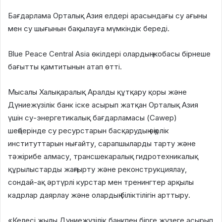
Бағдарлама Орталық Азия елдері арасындағы су ағыны
мен су шығынын бақылауға мүмкіндік береді.
Blue Peace Central Asia өкілдері олардың жобасы бірнеше
бағытты қамтитынын атап өтті.
Мысалы Халықаралық Аралды құтқару қоры және
Дүниежүзілік банк іске асырып жатқан Орталық Азия
үшін су-энергетикалық бағдарламасы (Cawep)
шеңберінде су ресурстарын басқарудың өңірлік
институттарын нығайту, сарапшыларды тарту және
тәжірибе алмасу, трансшекаралық гидротехникалық
құрылыстарды жаңғырту және реконструкциялау,
сондай-ақ әртүрлі курстар мен тренингтер арқылы
кадрлар даярлау және олардың біліктілігін арттыру.
«Келесі жылы Дүниежүзілік банкпен бірге жүзеге асырып