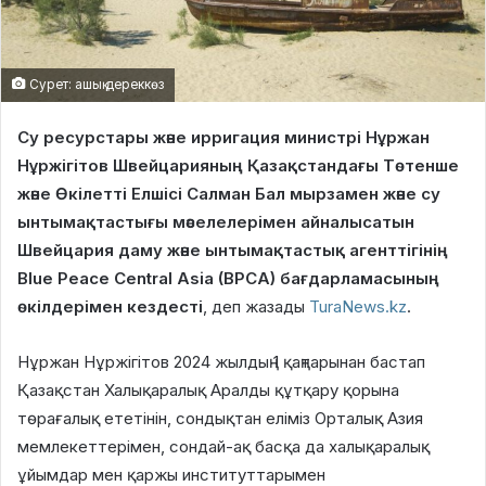
Сурет: ашық дереккөз
Су ресурстары және ирригация министрі Нұржан
Нұржігітов Швейцарияның Қазақстандағы Төтенше
және Өкілетті Елшісі Салман Бал мырзамен және су
ынтымақтастығы мәселелерімен айналысатын
Швейцария даму және ынтымақтастық агенттігінің
Blue Peace Central Asia (BPCA) бағдарламасының
өкілдерімен кездесті
, деп жазады
TuraNews.kz
.
Нұржан Нұржігітов 2024 жылдың 1 қаңтарынан бастап
Қазақстан Халықаралық Аралды құтқару қорына
төрағалық ететінін, сондықтан еліміз Орталық Азия
мемлекеттерімен, сондай-ақ басқа да халықаралық
ұйымдар мен қаржы институттарымен