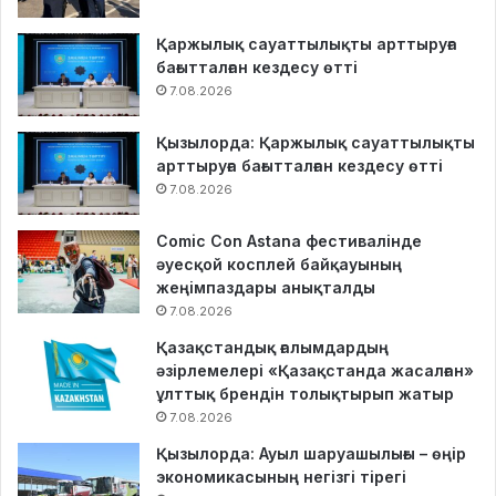
Қаржылық сауаттылықты арттыруға
бағытталған кездесу өтті
7.08.2026
Қызылорда: Қаржылық сауаттылықты
арттыруға бағытталған кездесу өтті
7.08.2026
Comic Con Astana фестивалінде
әуесқой косплей байқауының
жеңімпаздары анықталды
7.08.2026
Қазақстандық ғалымдардың
әзірлемелері «Қазақстанда жасалған»
ұлттық брендін толықтырып жатыр
7.08.2026
Қызылорда: Ауыл шаруашылығы – өңір
экономикасының негізгі тірегі