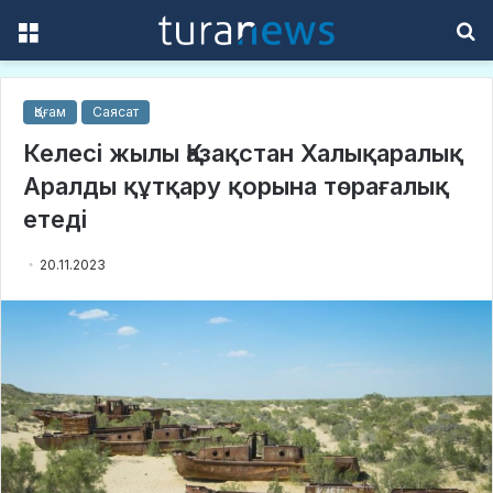
Menu
S
f
Қоғам
Саясат
Келесі жылы Қазақстан Халықаралық
Аралды құтқару қорына төрағалық
етеді
20.11.2023