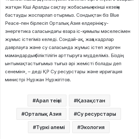
жатқан Кіші Аралды сақтау жобасының екінші кезеңін
бастауды жоспарлап отырмыз. Сондықтан біз Blue
Peace-пен бірлесіп Орталық Азия елдерінің су-
энергетика саласындағы өзара іс-қимылы мәселесімен
жұмыс істегіміз келеді. Сондай-ақ, жаңа кадрлар
даярлауға және су саласында жұмыс істеп жүрген
мамандардың біліктілігін арттыруға мүдделіміз. Біздің
ынтымақтастығымыз тығыз әрі жемісті болады деп
сенемін», – деді ҚР Су ресурстары және ирригация
министрі Нұржан Нұржігітов.
Арал теңізі
Қазақстан
Орталық Азия
Су ресурстары
Түркі әлемі
Экология