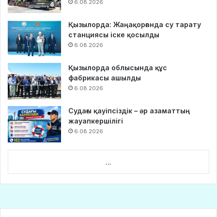
6.08.2026
Қызылорда: Жаңақорғанда су тарату
станциясы іске қосылды
6.08.2026
Қызылорда облысында құс
фабрикасы ашылды
6.08.2026
Судағы қауіпсіздік – әр азаматтың
жауапкершілігі
6.08.2026
...