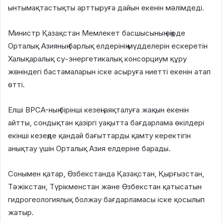
ынтымақтастықты арттыруға дайын екенін мәлімдеді.
Министр Қазақстан Мемлекет басшысының өңірде
Орталық Азияның барлық елдерінің мүдделерін ескеретін
Халықаралық су-энергетикалық консорциум құру
жөніндегі бастамаларын іске асыруға ниетті екенін атап
өтті.
Елші BPCA-ның бірінші кезеңі аяқталуға жақын екенін
айтты, сондықтан қазіргі уақытта бағдарлама өкілдері
екінші кезеңде қандай бағыттарды қамту керектігін
анықтау үшін Орталық Азия елдеріне барады.
Сонымен қатар, Өзбекстанда Қазақстан, Қырғызстан,
Тәжікстан, Түрікменстан және Өзбекстан қатысатын
гидрогеологиялық болжау бағдарламасы іске қосылып
жатыр.