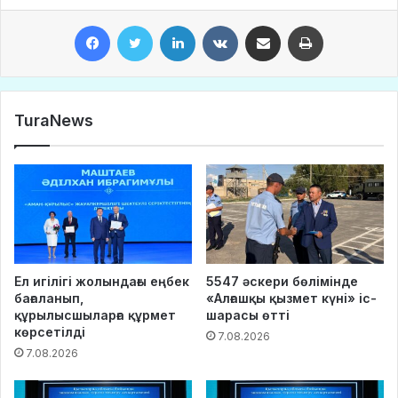
Facebook
Twitter
LinkedIn
VKontakte
Share via Email
Print
TuraNews
Ел игілігі жолындағы еңбек
5547 әскери бөлімінде
бағаланып,
«Алғашқы қызмет күні» іс-
құрылысшыларға құрмет
шарасы өтті
көрсетілді
7.08.2026
7.08.2026