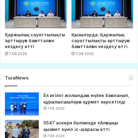
Қаржылық сауаттылықты
Қызылорда: Қаржылық
арттыруға бағытталған
сауаттылықты арттыруға
кездесу өтті
бағытталған кездесу өтті
7.08.2026
7.08.2026
TuraNews
Ел игілігі жолындағы еңбек бағаланып,
құрылысшыларға құрмет көрсетілді
7.08.2026
5547 әскери бөлімінде «Алғашқы
қызмет күні» іс-шарасы өтті
7.08.2026