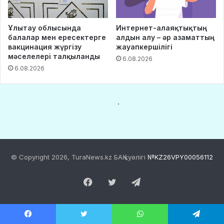
© Copyright 2026, TuraNews.kz БАҚ куәлігі
№KZ26VPY00056112
Facebook
Twitter
Telegram