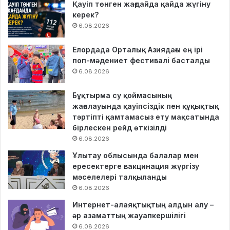
Қауіп төнген жағдайда қайда жүгіну
керек?
6.08.2026
Елордада Орталық Азиядағы ең ірі
поп-мәдениет фестивалі басталды
6.08.2026
Бұқтырма су қоймасының
жағалауында қауіпсіздік пен құқықтық
тәртіпті қамтамасыз ету мақсатында
бірлескен рейд өткізілді
6.08.2026
Ұлытау облысында балалар мен
ересектерге вакцинация жүргізу
мәселелері талқыланды
6.08.2026
Интернет-алаяқтықтың алдын алу –
әр азаматтың жауапкершілігі
6.08.2026