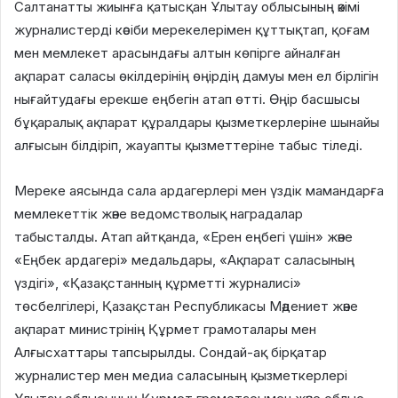
Салтанатты жиынға қатысқан Ұлытау облысының әкімі
журналистерді кәсіби мерекелерімен құттықтап, қоғам
мен мемлекет арасындағы алтын көпірге айналған
ақпарат саласы өкілдерінің өңірдің дамуы мен ел бірлігін
нығайтудағы ерекше еңбегін атап өтті. Өңір басшысы
бұқаралық ақпарат құралдары қызметкерлеріне шынайы
алғысын білдіріп, жауапты қызметтеріне табыс тіледі.
Мереке аясында сала ардагерлері мен үздік мамандарға
мемлекеттік және ведомстволық наградалар
табысталды. Атап айтқанда, «Ерен еңбегі үшін» және
«Еңбек ардагері» медальдары, «Ақпарат саласының
үздігі», «Қазақстанның құрметті журналисі»
төсбелгілері, Қазақстан Республикасы Мәдениет және
ақпарат министрінің Құрмет грамоталары мен
Алғысхаттары тапсырылды. Сондай-ақ бірқатар
журналистер мен медиа саласының қызметкерлері