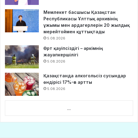
Мемлекет басшысы Қазақстан
Республикасы Ұлттық архивінің
ұжымы мен ардагерлерін 20 жылдық
мерейтоймен құттықтады
5.08.2026
Өрт қауіпсіздігі – әркімнің
жауапкершілігі
5.08.2026
Қазақстанда алкогольсіз сусындар
өндірісі 17%-ға артты
5.08.2026
...