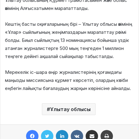
Ұлытау облысының Құрмет грамотасымен және облыс
әкімінің Алғысхатымен марапатталды.
Кештің басты оқиғаларының бірі – Ұлытау облысы әкімінің
«Ұлар» сыйлығының жеңімпаздарын марапаттау рәсімі
болды. Биыл сыйлықтың 13 номинациясы бойынша үздік
атанған журналистерге 500 мың теңгеден 1 миллион
теңгеге дейінгі ақшалай сыйақылар табысталды.
Мерекелік іс-шара өңір журналистерінің қоғамдағы
маңызды миссиясына құрмет көрсетіп, олардың кәсіби
еңбегін лайықты бағалаудың жарқын көрінісіне айналды.
Ұлытау облысы
Facebook
Twitter
LinkedIn
VKontakte
Share via Email
Print