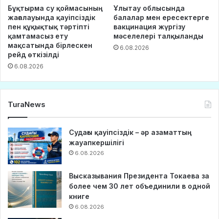
Бұқтырма су қоймасының
Ұлытау облысында
жағалауында қауіпсіздік
балалар мен ересектерге
пен құқықтық тәртіпті
вакцинация жүргізу
қамтамасыз ету
мәселелері талқыланды
мақсатында бірлескен
6.08.2026
рейд өткізілді
6.08.2026
TuraNews
Судағы қауіпсіздік – әр азаматтың
жауапкершілігі
6.08.2026
Высказывания Президента Токаева за
более чем 30 лет объединили в одной
книге
6.08.2026