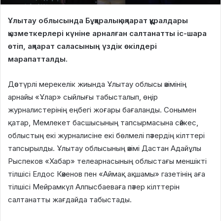
Ұлытау облысында Бұқаралық ақпарат құралдары
қызметкерлері күніне арналған салтанатты іс-шара
өтіп, ақпарат саласының үздік өкілдері
марапатталды.
Дәстүрлі мерекелік жиында Ұлытау облысы әкімінің
арнайы «Ұлар» сыйлығы табысталып, өңір
журналистерінің еңбегі жоғары бағаланды. Сонымен
қатар, Мемлекет басшысының тапсырмасына сәйкес,
облыстың екі журналисіне екі бөлмелі пәтердің кілттері
тапсырылды. Ұлытау облысының әкімі Дастан Адайұлы
Рыспеков «Хабар» телеарнасының облыстағы меншікті
тілшісі Елдос Кәкенов пен «Аймақ ақшамы» газетінің аға
тілшісі Мейрамкүл Алпысбаеваға пәтер кілттерін
салтанатты жағдайда табыстады.