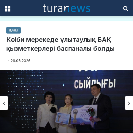
Menu
S
f
Қоғам
Кәсіби мерекеде ұлытаулық БАҚ
қызметкерлері баспаналы болды
26.06.2026