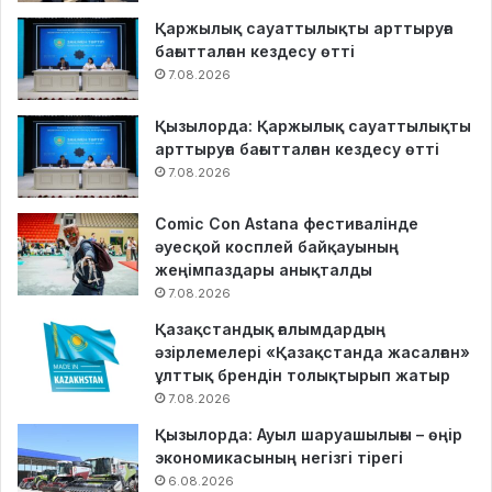
Қаржылық сауаттылықты арттыруға
бағытталған кездесу өтті
7.08.2026
Қызылорда: Қаржылық сауаттылықты
арттыруға бағытталған кездесу өтті
7.08.2026
Comic Con Astana фестивалінде
әуесқой косплей байқауының
жеңімпаздары анықталды
7.08.2026
Қазақстандық ғалымдардың
әзірлемелері «Қазақстанда жасалған»
ұлттық брендін толықтырып жатыр
7.08.2026
Қызылорда: Ауыл шаруашылығы – өңір
экономикасының негізгі тірегі
6.08.2026