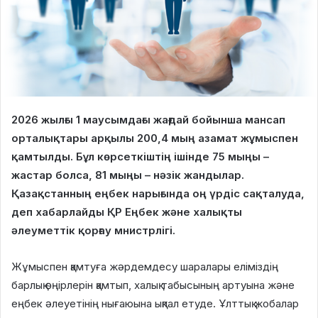
2026 жылғы 1 маусымдағы жағдай бойынша мансап
орталықтары арқылы 200,4 мың азамат жұмыспен
қамтылды. Бұл көрсеткіштің ішінде 75 мыңы –
жастар болса, 81 мыңы – нәзік жандылар.
Қазақстанның еңбек нарығында оң үрдіс сақталуда,
деп хабарлайды ҚР Еңбек және халықты
әлеуметтік қорғау мнистрлігі.
Жұмыспен қамтуға жәрдемдесу шаралары еліміздің
барлық өңірлерін қамтып, халық табысының артуына және
еңбек әлеуетінің нығаюына ықпал етуде. Ұлттық жобалар