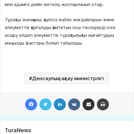
млн адамға дейін жеткізу жоспарланып отыр.
Тұрақты жалақыны, қауіпсіз еңбек жағдайларын және
әлеуметтік қорғалуды қамтитын осы тәсілдерді іске
асыру елдегі әлеуметтік тұрақтылықты нығайтудың
маңызды факторы болып табылады.
Денсаулық сақтау министрлігі
Facebook
Twitter
LinkedIn
VKontakte
Share via Email
Print
TuraNews