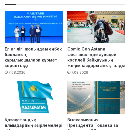
Ел игілігі жолындағы еңбек
Comic Con Astana
бағаланып,
фестивалінде әуесқой
құрылысшыларға құрмет
косплей байқауының
көрсетілді
жеңімпаздары анықталды
7.08.2026
7.08.2026
Қазақстандық
Высказывания
ғалымдардың әзірлемелері
Президента Токаева за