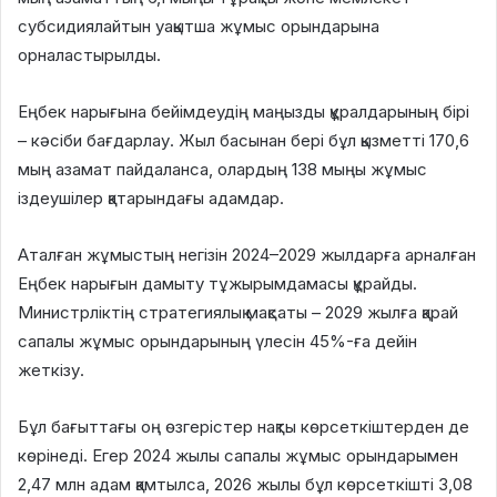
субсидиялайтын уақытша жұмыс орындарына
орналастырылды.
Еңбек нарығына бейімдеудің маңызды құралдарының бірі
– кәсіби бағдарлау. Жыл басынан бері бұл қызметті 170,6
мың азамат пайдаланса, олардың 138 мыңы жұмыс
іздеушілер қатарындағы адамдар.
Аталған жұмыстың негізін 2024–2029 жылдарға арналған
Еңбек нарығын дамыту тұжырымдамасы құрайды.
Министрліктің стратегиялық мақсаты – 2029 жылға қарай
сапалы жұмыс орындарының үлесін 45%-ға дейін
жеткізу.
Бұл бағыттағы оң өзгерістер нақты көрсеткіштерден де
көрінеді. Егер 2024 жылы сапалы жұмыс орындарымен
2,47 млн адам қамтылса, 2026 жылы бұл көрсеткішті 3,08