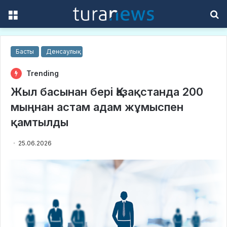
Menu
S
f
Басты
Денсаулық
Trending
Жыл басынан бері Қазақстанда 200
мыңнан астам адам жұмыспен
қамтылды
25.06.2026