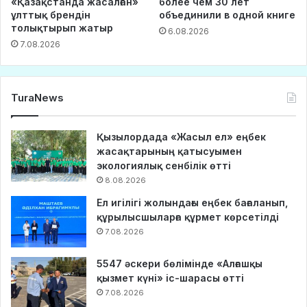
«Қазақстанда жасалған»
более чем 30 лет
ұлттық брендін
объединили в одной книге
толықтырып жатыр
6.08.2026
7.08.2026
TuraNews
Қызылордада «Жасыл ел» еңбек
жасақтарының қатысуымен
экологиялық сенбілік өтті
8.08.2026
Ел игілігі жолындағы еңбек бағаланып,
құрылысшыларға құрмет көрсетілді
7.08.2026
5547 әскери бөлімінде «Алғашқы
қызмет күні» іс-шарасы өтті
7.08.2026