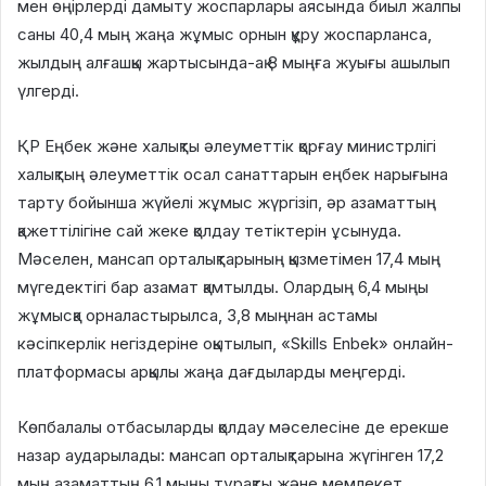
мен өңірлерді дамыту жоспарлары аясында биыл жалпы
саны 40,4 мың жаңа жұмыс орнын құру жоспарланса,
жылдың алғашқы жартысында-ақ 8 мыңға жуығы ашылып
үлгерді.
ҚР Еңбек және халықты әлеуметтік қорғау министрлігі
халықтың әлеуметтік осал санаттарын еңбек нарығына
тарту бойынша жүйелі жұмыс жүргізіп, әр азаматтың
қажеттілігіне сай жеке қолдау тетіктерін ұсынуда.
Мәселен, мансап орталықтарының қызметімен 17,4 мың
мүгедектігі бар азамат қамтылды. Олардың 6,4 мыңы
жұмысқа орналастырылса, 3,8 мыңнан астамы
кәсіпкерлік негіздеріне оқытылып, «Skills Enbek» онлайн-
платформасы арқылы жаңа дағдыларды меңгерді.
Көпбалалы отбасыларды қолдау мәселесіне де ерекше
назар аударылады: мансап орталықтарына жүгінген 17,2
мың азаматтың 6,1 мыңы тұрақты және мемлекет