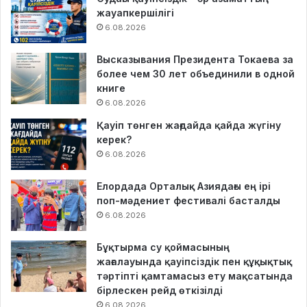
жауапкершілігі
6.08.2026
Высказывания Президента Токаева за
более чем 30 лет объединили в одной
книге
6.08.2026
Қауіп төнген жағдайда қайда жүгіну
керек?
6.08.2026
Елордада Орталық Азиядағы ең ірі
поп-мәдениет фестивалі басталды
6.08.2026
Бұқтырма су қоймасының
жағалауында қауіпсіздік пен құқықтық
тәртіпті қамтамасыз ету мақсатында
бірлескен рейд өткізілді
6.08.2026