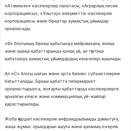
«Атамекен» кәсіпкерлер палатасы, «Аграрлық несие
корпорациясы», «Ұлытау» әлеуметтік-кәсіпкерлік
корпорациясы және бірқатар аумақтық ұйымдар
орналасады.
«В» блогының бірінші қабатында мейрамхана, екінші
және үшінші қабаттарында қонақ үй, ал төртінші
қабатында аумақтық ұйымдардың кеңселері ашылады.
Ал «С» блогы шағын және орта бизнес субъектілеріне
бағытталады. Бірінші қабатта гипермаркет
орналастырылса, жоғарғы қабаттарда кәсіпкерлерге
арналған кеңсе және коммерциялық үй-жайлар
қарастырылады.
Жоба өңірдегі кәсіпкерлік инфрақұрылымды дамытуға,
жаңа жұмыс орындарын ашуға және қаланың іскерлік