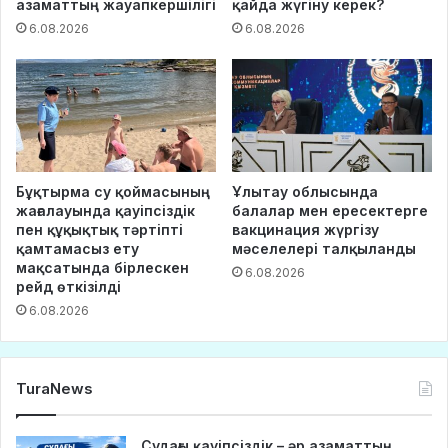
азаматтың жауапкершілігі
қайда жүгіну керек?
6.08.2026
6.08.2026
Бұқтырма су қоймасының
Ұлытау облысында
жағалауында қауіпсіздік
балалар мен ересектерге
пен құқықтық тәртіпті
вакцинация жүргізу
қамтамасыз ету
мәселелері талқыланды
мақсатында бірлескен
6.08.2026
рейд өткізілді
6.08.2026
TuraNews
Судағы қауіпсіздік – әр азаматтың