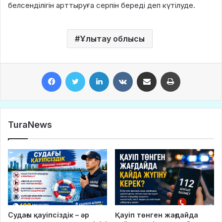
белсенділігін арттыруға серпін береді деп күтілуде.
Ұлытау облысы
Facebook
Twitter
LinkedIn
VKontakte
Share via Email
Print
TuraNews
Судағы қауіпсіздік – әр
Қауіп төнген жағдайда