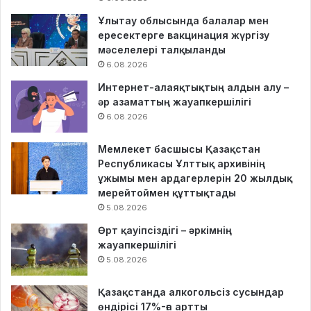
Ұлытау облысында балалар мен
ересектерге вакцинация жүргізу
мәселелері талқыланды
6.08.2026
Интернет-алаяқтықтың алдын алу –
әр азаматтың жауапкершілігі
6.08.2026
Мемлекет басшысы Қазақстан
Республикасы Ұлттық архивінің
ұжымы мен ардагерлерін 20 жылдық
мерейтоймен құттықтады
5.08.2026
Өрт қауіпсіздігі – әркімнің
жауапкершілігі
5.08.2026
Қазақстанда алкогольсіз сусындар
өндірісі 17%-ға артты