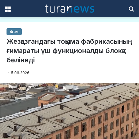
Menu
S
f
Қоғам
Жезқазғандағы тоқыма фабрикасының
ғимараты үш функционалды блокқа
бөлінеді
5.06.2026