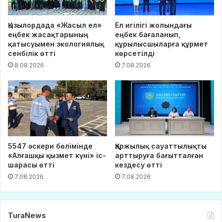
Қызылордада «Жасыл ел»
Ел игілігі жолындағы
еңбек жасақтарының
еңбек бағаланып,
қатысуымен экологиялық
құрылысшыларға құрмет
сенбілік өтті
көрсетілді
8.08.2026
7.08.2026
5547 әскери бөлімінде
Қаржылық сауаттылықты
«Алғашқы қызмет күні» іс-
арттыруға бағытталған
шарасы өтті
кездесу өтті
7.08.2026
7.08.2026
TuraNews