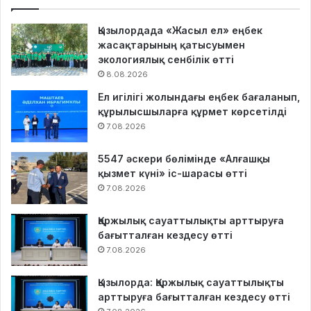
Қызылордада «Жасыл ел» еңбек
жасақтарының қатысуымен
экологиялық сенбілік өтті
8.08.2026
Ел игілігі жолындағы еңбек бағаланып,
құрылысшыларға құрмет көрсетілді
7.08.2026
5547 әскери бөлімінде «Алғашқы
қызмет күні» іс-шарасы өтті
7.08.2026
Қаржылық сауаттылықты арттыруға
бағытталған кездесу өтті
7.08.2026
Қызылорда: Қаржылық сауаттылықты
арттыруға бағытталған кездесу өтті