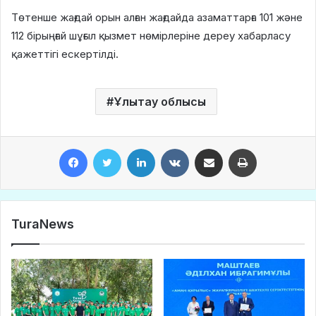
Төтенше жағдай орын алған жағдайда азаматтарға 101 және
112 бірыңғай шұғыл қызмет нөмірлеріне дереу хабарласу
қажеттігі ескертілді.
Ұлытау облысы
Facebook
Twitter
LinkedIn
VKontakte
Share via Email
Print
TuraNews