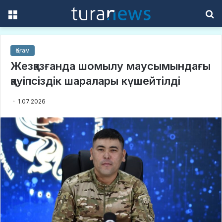
Menu
S
f
Қоғам
Жезқазғанда шомылу маусымындағы
қауіпсіздік шаралары күшейтілді
1.07.2026