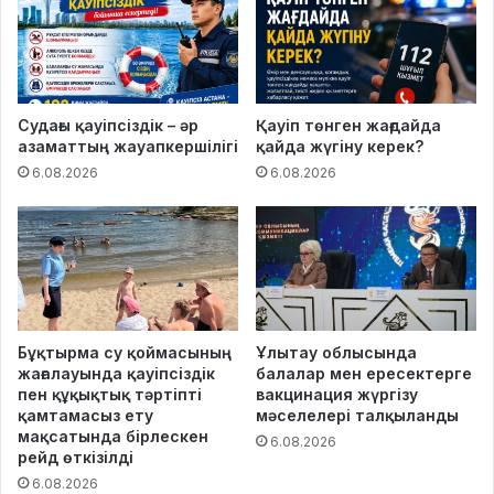
Судағы қауіпсіздік – әр
Қауіп төнген жағдайда
азаматтың жауапкершілігі
қайда жүгіну керек?
6.08.2026
6.08.2026
Бұқтырма су қоймасының
Ұлытау облысында
жағалауында қауіпсіздік
балалар мен ересектерге
пен құқықтық тәртіпті
вакцинация жүргізу
қамтамасыз ету
мәселелері талқыланды
мақсатында бірлескен
6.08.2026
рейд өткізілді
6.08.2026