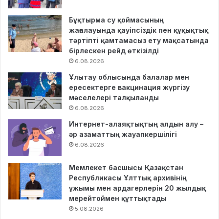
Бұқтырма су қоймасының
жағалауында қауіпсіздік пен құқықтық
тәртіпті қамтамасыз ету мақсатында
бірлескен рейд өткізілді
6.08.2026
Ұлытау облысында балалар мен
ересектерге вакцинация жүргізу
мәселелері талқыланды
6.08.2026
Интернет-алаяқтықтың алдын алу –
әр азаматтың жауапкершілігі
6.08.2026
Мемлекет басшысы Қазақстан
Республикасы Ұлттық архивінің
ұжымы мен ардагерлерін 20 жылдық
мерейтоймен құттықтады
5.08.2026