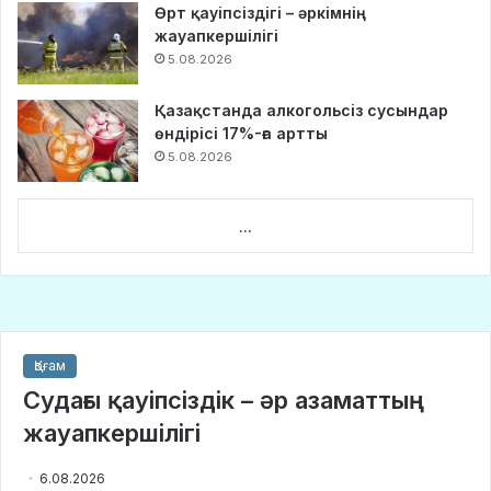
Өрт қауіпсіздігі – әркімнің
жауапкершілігі
5.08.2026
Қазақстанда алкогольсіз сусындар
өндірісі 17%-ға артты
5.08.2026
...