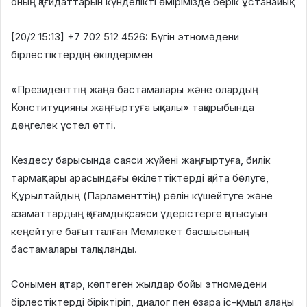
оның қағидаттарын күнделікті өмірімізде берік ұстанайық
[20/2 15:13] +7 702 512 4526: Бүгін этномәдени
бірлестіктердің өкілдерімен
«Президенттің жаңа бастамалары және олардың
Конституцияны жаңғыртуға ықпалы» тақырыбында
дөңгелек үстел өтті.
Кездесу барысында саяси жүйені жаңғыртуға, билік
тармақтары арасындағы өкілеттіктерді қайта бөлуге,
Құрылтайдың (Парламенттің) рөлін күшейтуге және
азаматтардың қоғамдық-саяси үдерістерге қатысуын
кеңейтуге бағытталған Мемлекет басшысының
бастамалары талқыланды.
Сонымен қатар, көптеген жылдар бойы этномәдени
бірлестіктерді біріктіріп, диалог пен өзара іс-қимыл алаңы