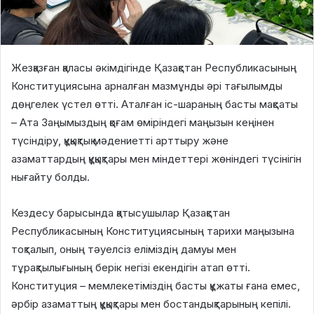
Жезқазған қаласы әкімдігінде Қазақстан Республикасының
Конституциясына арналған мазмұнды әрі тағылымды
дөңгелек үстел өтті. Аталған іс-шараның басты мақсаты
– Ата Заңымыздың қоғам өміріндегі маңызын кеңінен
түсіндіру, құқықтық мәдениетті арттыру және
азаматтардың құқықтары мен міндеттері жөніндегі түсінігін
нығайту болды.
Кездесу барысында қатысушылар Қазақстан
Республикасының Конституциясының тарихи маңызына
тоқталып, оның тәуелсіз еліміздің дамуы мен
тұрақтылығының берік негізі екендігін атап өтті.
Конституция – мемлекетіміздің басты құжаты ғана емес,
әрбір азаматтың құқықтары мен бостандықтарының кепілі.