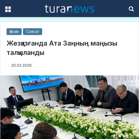
Menu
S
f
Қоғам
Саясат
Жезқазғанда Ата Заңның маңызы
талқыланды
20.02.2026