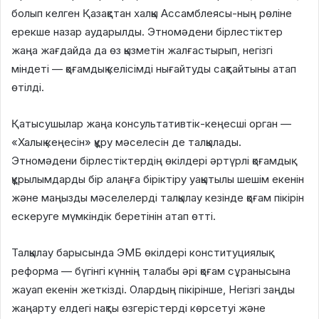
болып келген Қазақстан халқы Ассамблеясы-ның рөліне
ерекше назар аударылды. Этномәдени бірлестіктер
жаңа жағдайда да өз қызметін жалғастырып, негізгі
міндеті — қоғамдық келісімді нығайтуды сақтайтыны атап
өтілді.
Қатысушылар жаңа консультативтік-кеңесші орган —
«Халық кеңесін» құру мәселесін де талқылады.
Этномәдени бірлестіктердің өкілдері әртүрлі қоғамдық
құрылымдарды бір алаңға біріктіру уақытылы шешім екенін
және маңызды мәселелерді талқылау кезінде қоғам пікірін
ескеруге мүмкіндік беретінін атап өтті.
Талқылау барысында ЭМБ өкілдері конституциялық
реформа — бүгінгі күннің талабы әрі қоғам сұранысына
жауап екенін жеткізді. Олардың пікірінше, Негізгі заңды
жаңарту елдегі нақты өзгерістерді көрсетуі және