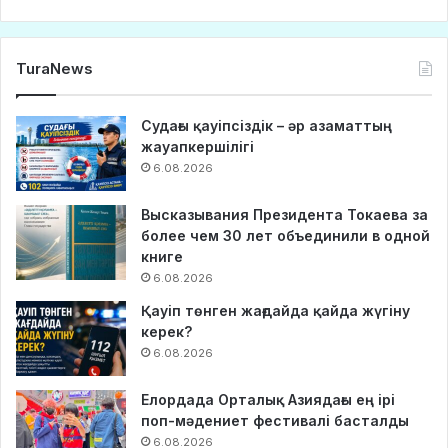
TuraNews
Судағы қауіпсіздік – әр азаматтың
жауапкершілігі
6.08.2026
Высказывания Президента Токаева за
более чем 30 лет объединили в одной
книге
6.08.2026
Қауіп төнген жағдайда қайда жүгіну
керек?
6.08.2026
Елордада Орталық Азиядағы ең ірі
поп-мәдениет фестивалі басталды
6.08.2026