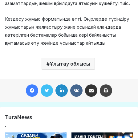
азаматтардың шешім қабылдауға қатысуын күшейтуі тиіс.
Кездесу жұмыс форматында өтті. Өңірлерде түсіндіру
жұмыстарын жалғастыру және осындай алаңдарда
көтерілген бастамалар бойынша кері байланысты
қамтамасыз ету жөнінде ұсыныстар айтылды.
Ұлытау облысы
Facebook
Twitter
LinkedIn
VKontakte
Share via Email
Print
TuraNews