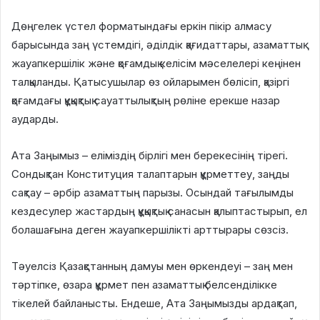
Дөңгелек үстел форматындағы еркін пікір алмасу
барысында заң үстемдігі, әділдік қағидаттары, азаматтық
жауапкершілік және қоғамдық келісім мәселелері кеңінен
талқыланды. Қатысушылар өз ойларымен бөлісіп, қазіргі
қоғамдағы құқықтық сауаттылықтың рөліне ерекше назар
аударды.
Ата Заңымыз – еліміздің бірлігі мен берекесінің тірегі.
Сондықтан Конституция талаптарын құрметтеу, заңды
сақтау – әрбір азаматтың парызы. Осындай тағылымды
кездесулер жастардың құқықтық санасын қалыптастырып, ел
болашағына деген жауапкершілікті арттырары сөзсіз.
Тәуелсіз Қазақстанның дамуы мен өркендеуі – заң мен
тәртіпке, өзара құрмет пен азаматтық белсенділікке
тікелей байланысты. Ендеше, Ата Заңымызды ардақтап,