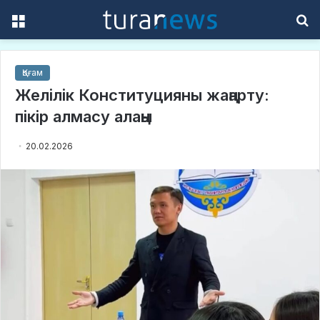
Menu
S
f
Қоғам
Желілік Конституцияны жаңарту:
пікір алмасу алаңы
20.02.2026