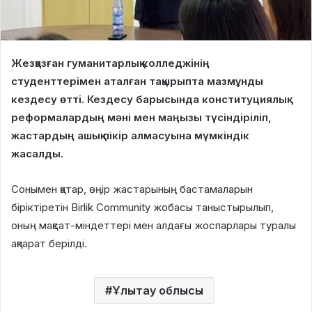
Жезқазған гуманитарлық колледжінің
студенттерімен аталған тақырыпта мазмұнды
кездесу өтті. Кездесу барысында конституциялық
реформалардың мәні мен маңызы түсіндіріліп,
жастардың ашық пікір алмасуына мүмкіндік
жасалды.
Сонымен қатар, өңір жастарының бастамаларын
біріктіретін Birlik Community жобасы таныстырылып,
оның мақсат-міндеттері мен алдағы жоспарлары туралы
ақпарат берілді.
Ұлытау облысы