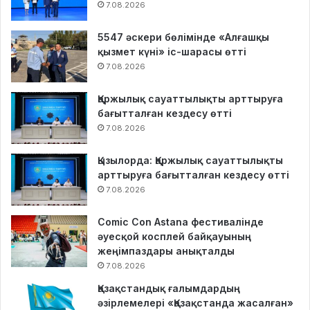
7.08.2026
5547 әскери бөлімінде «Алғашқы
қызмет күні» іс-шарасы өтті
7.08.2026
Қаржылық сауаттылықты арттыруға
бағытталған кездесу өтті
7.08.2026
Қызылорда: Қаржылық сауаттылықты
арттыруға бағытталған кездесу өтті
7.08.2026
Comic Con Astana фестивалінде
әуесқой косплей байқауының
жеңімпаздары анықталды
7.08.2026
Қазақстандық ғалымдардың
әзірлемелері «Қазақстанда жасалған»