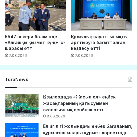
5547 әскери бөлімінде
Қаржылық сауаттылықты
«Алғашқы қызмет күні» іс-
арттыруға бағытталған
шарасы өтті
кездесу өтті
7.08.2026
7.08.2026
TuraNews
Қызылордада «Жасыл ел» еңбек
жасақтарының қатысуымен
экологиялық сенбілік өтті
8.08.2026
Ел игілігі жолындағы еңбек бағаланып,
құрылысшыларға құрмет көрсетілді