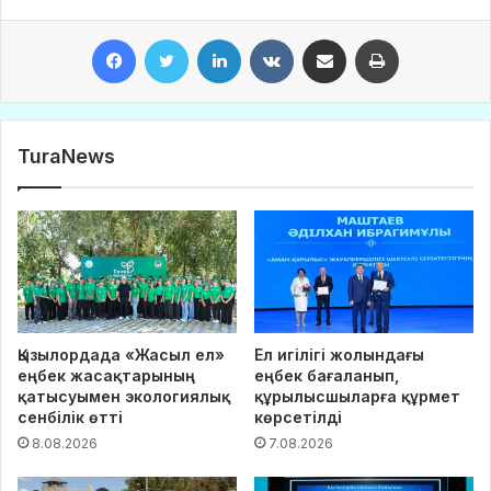
Facebook
Twitter
LinkedIn
VKontakte
Share via Email
Print
TuraNews
Қызылордада «Жасыл ел»
Ел игілігі жолындағы
еңбек жасақтарының
еңбек бағаланып,
қатысуымен экологиялық
құрылысшыларға құрмет
сенбілік өтті
көрсетілді
8.08.2026
7.08.2026