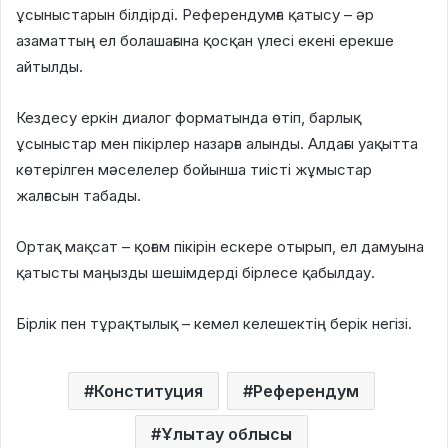
ұсыныстарын білдірді. Референдумға қатысу – әр
азаматтың ел болашағына қосқан үлесі екені ерекше
айтылды.
Кездесу еркін диалог форматында өтіп, барлық
ұсыныстар мен пікірлер назарға алынды. Алдағы уақытта
көтерілген мәселелер бойынша тиісті жұмыстар
жалғасын табады.
Ортақ мақсат – қоғам пікірін ескере отырып, ел дамуына
қатысты маңызды шешімдерді бірлесе қабылдау.
Бірлік пен тұрақтылық – кемел келешектің берік негізі.
Конституция
Референдум
Ұлытау облысы