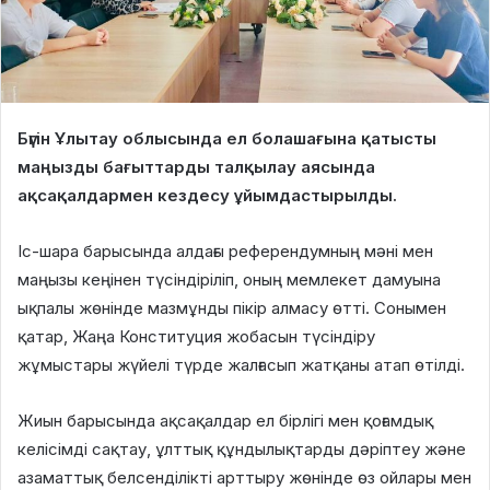
Бүгін Ұлытау облысында ел болашағына қатысты
маңызды бағыттарды талқылау аясында
ақсақалдармен кездесу ұйымдастырылды.
Іс-шара барысында алдағы референдумның мәні мен
маңызы кеңінен түсіндіріліп, оның мемлекет дамуына
ықпалы жөнінде мазмұнды пікір алмасу өтті. Сонымен
қатар, Жаңа Конституция жобасын түсіндіру
жұмыстары жүйелі түрде жалғасып жатқаны атап өтілді.
Жиын барысында ақсақалдар ел бірлігі мен қоғамдық
келісімді сақтау, ұлттық құндылықтарды дәріптеу және
азаматтық белсенділікті арттыру жөнінде өз ойлары мен