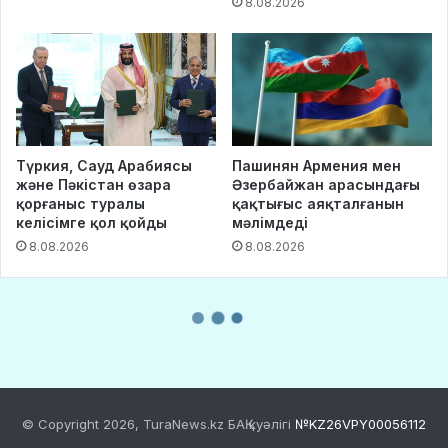
© Copyright 2026, TuraNews.kz БАҚ куәлігі
№KZ26VPY00056112