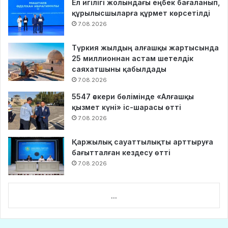
Ел игілігі жолындағы еңбек бағаланып,
құрылысшыларға құрмет көрсетілді
7.08.2026
Түркия жылдың алғашқы жартысында
25 миллионнан астам шетелдік
саяхатшыны қабылдады
7.08.2026
5547 әскери бөлімінде «Алғашқы
қызмет күні» іс-шарасы өтті
7.08.2026
Қаржылық сауаттылықты арттыруға
бағытталған кездесу өтті
7.08.2026
...