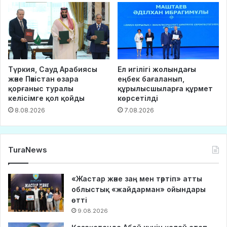
Түркия, Сауд Арабиясы
Ел игілігі жолындағы
және Пәкістан өзара
еңбек бағаланып,
қорғаныс туралы
құрылысшыларға құрмет
келісімге қол қойды
көрсетілді
8.08.2026
7.08.2026
TuraNews
«Жастар және заң мен тәртіп» атты
облыстық «жайдарман» ойындары
өтті
9.08.2026