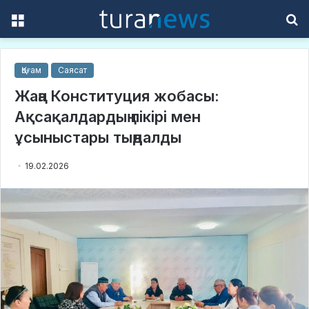
Menu
S
f
Қоғам
Саясат
Жаңа Конституция жобасы:
Ақсақалдардың пікірі мен
ұсыныстары тыңдалды
19.02.2026