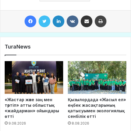
Facebook
Twitter
LinkedIn
VKontakte
Share via Email
Print
TuraNews
«Жастар және заң мен
Қызылордада «Жасыл ел»
тәртіп» атты облыстық
еңбек жасақтарының
«жайдарман» ойындары
қатысуымен экологиялық
өтті
сенбілік өтті
9.08.2026
8.08.2026