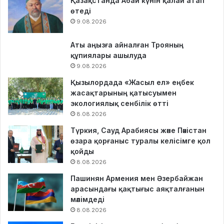
Қазақстанда Абай күнін қалай атап
өтеді
9.08.2026
Аты аңызға айналған Трояның
құпиялары ашылуда
9.08.2026
Қызылордада «Жасыл ел» еңбек
жасақтарының қатысуымен
экологиялық сенбілік өтті
8.08.2026
Түркия, Сауд Арабиясы және Пәкістан
өзара қорғаныс туралы келісімге қол
қойды
8.08.2026
Пашинян Армения мен Әзербайжан
арасындағы қақтығыс аяқталғанын
мәлімдеді
8.08.2026