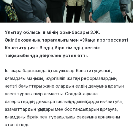
Ұлытау облысы әкімінің орынбасары З.Ж.
Әкілбекованың төрағалығымен «Жаңа прогрессивті
Конституция – біздің бірлігіміздің негізі»
тақырыбында дөңгелек үстел өтті.
Іс-шара барысында қатысушылар Конституцияның
қоғамдағы маңызы, жүргізіліп жатқан реформалардың
негізгі бағыттары және олардың елдің дамуына қосатын
үлесі туралы пікір алмасты. Сондай-ақ жаңа
өзгерістердің демократиялық құндылықтарды нығайтуға,
азаматтардың құқықтары мен бостандықтарын қорғауға,
қоғамдағы бірлік пен тұрақтылықты сақтауына арналғаны
атап өтілді.