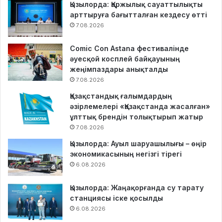
Қызылорда: Қаржылық сауаттылықты
арттыруға бағытталған кездесу өтті
7.08.2026
Comic Con Astana фестивалінде
әуесқой косплей байқауының
жеңімпаздары анықталды
7.08.2026
Қазақстандық ғалымдардың
әзірлемелері «Қазақстанда жасалған»
ұлттық брендін толықтырып жатыр
7.08.2026
Қызылорда: Ауыл шаруашылығы – өңір
экономикасының негізгі тірегі
6.08.2026
Қызылорда: Жаңақорғанда су тарату
станциясы іске қосылды
6.08.2026