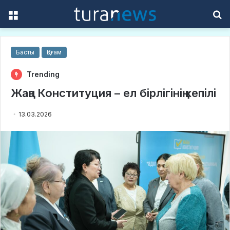
Menu
S
f
Басты
Қоғам
Trending
Жаңа Конституция – ел бірлігінің кепілі
13.03.2026