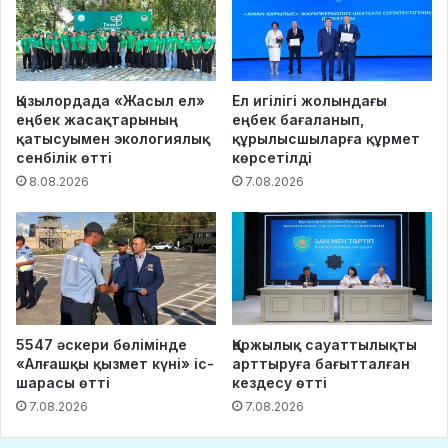
Қызылордада «Жасыл ел»
Ел игілігі жолындағы
еңбек жасақтарының
еңбек бағаланып,
қатысуымен экологиялық
құрылысшыларға құрмет
сенбілік өтті
көрсетілді
8.08.2026
7.08.2026
5547 әскери бөлімінде
Қаржылық сауаттылықты
«Алғашқы қызмет күні» іс-
арттыруға бағытталған
шарасы өтті
кездесу өтті
7.08.2026
7.08.2026