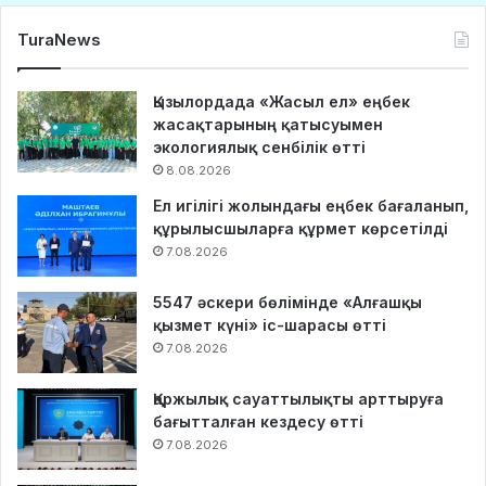
TuraNews
Қызылордада «Жасыл ел» еңбек
жасақтарының қатысуымен
экологиялық сенбілік өтті
8.08.2026
Ел игілігі жолындағы еңбек бағаланып,
құрылысшыларға құрмет көрсетілді
7.08.2026
5547 әскери бөлімінде «Алғашқы
қызмет күні» іс-шарасы өтті
7.08.2026
Қаржылық сауаттылықты арттыруға
бағытталған кездесу өтті
7.08.2026