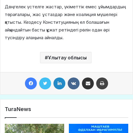
Дөңгелек үстелге жастар, үкіметтік емес ұйымдардың
төрағалары, жас ұстаздар және коалиция мүшелері
қатысты. Кездесу Конституцияның ел болашағын
айқындайтын басты құжат ретіндегі рөлін одан әрі
түсіндіру алаңына айналды.
Ұлытау облысы
Facebook
Twitter
LinkedIn
VKontakte
Share via Email
Print
TuraNews